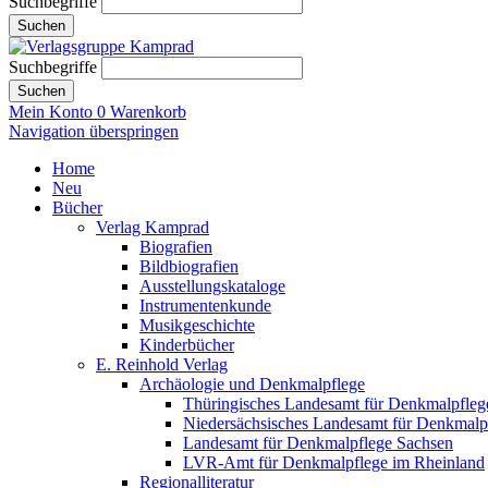
Suchbegriffe
Suchen
Suchbegriffe
Suchen
Mein Konto
0
Warenkorb
Navigation überspringen
Home
Neu
Bücher
Verlag Kamprad
Biografien
Bildbiografien
Ausstellungskataloge
Instrumentenkunde
Musikgeschichte
Kinderbücher
E. Reinhold Verlag
Archäologie und Denkmalpflege
Thüringisches Landesamt für Denkmalpfleg
Niedersächsisches Landesamt für Denkmalp
Landesamt für Denkmalpflege Sachsen
LVR-Amt für Denkmalpflege im Rheinland
Regionalliteratur