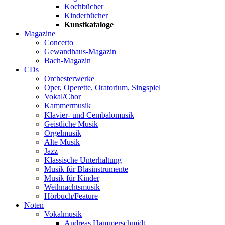
Kochbücher
Kinderbücher
Kunstkataloge
Magazine
Concerto
Gewandhaus-Magazin
Bach-Magazin
CDs
Orchesterwerke
Oper, Operette, Oratorium, Singspiel
Vokal/Chor
Kammermusik
Klavier- und Cembalomusik
Geistliche Musik
Orgelmusik
Alte Musik
Jazz
Klassische Unterhaltung
Musik für Blasinstrumente
Musik für Kinder
Weihnachtsmusik
Hörbuch/Feature
Noten
Vokalmusik
Andreas Hammerschmidt