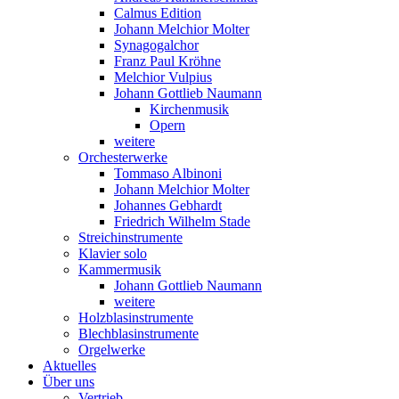
Calmus Edition
Johann Melchior Molter
Synagogalchor
Franz Paul Kröhne
Melchior Vulpius
Johann Gottlieb Naumann
Kirchenmusik
Opern
weitere
Orchesterwerke
Tommaso Albinoni
Johann Melchior Molter
Johannes Gebhardt
Friedrich Wilhelm Stade
Streichinstrumente
Klavier solo
Kammermusik
Johann Gottlieb Naumann
weitere
Holzblasinstrumente
Blechblasinstrumente
Orgelwerke
Aktuelles
Über uns
Vertrieb