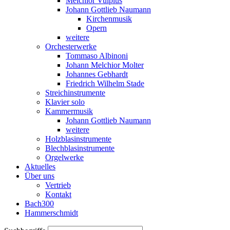
Melchior Vulpius
Johann Gottlieb Naumann
Kirchenmusik
Opern
weitere
Orchesterwerke
Tommaso Albinoni
Johann Melchior Molter
Johannes Gebhardt
Friedrich Wilhelm Stade
Streichinstrumente
Klavier solo
Kammermusik
Johann Gottlieb Naumann
weitere
Holzblasinstrumente
Blechblasinstrumente
Orgelwerke
Aktuelles
Über uns
Vertrieb
Kontakt
Bach300
Hammerschmidt