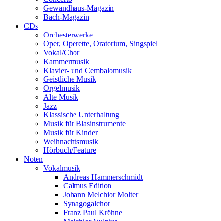
Gewandhaus-Magazin
Bach-Magazin
CDs
Orchesterwerke
Oper, Operette, Oratorium, Singspiel
Vokal/Chor
Kammermusik
Klavier- und Cembalomusik
Geistliche Musik
Orgelmusik
Alte Musik
Jazz
Klassische Unterhaltung
Musik für Blasinstrumente
Musik für Kinder
Weihnachtsmusik
Hörbuch/Feature
Noten
Vokalmusik
Andreas Hammerschmidt
Calmus Edition
Johann Melchior Molter
Synagogalchor
Franz Paul Kröhne