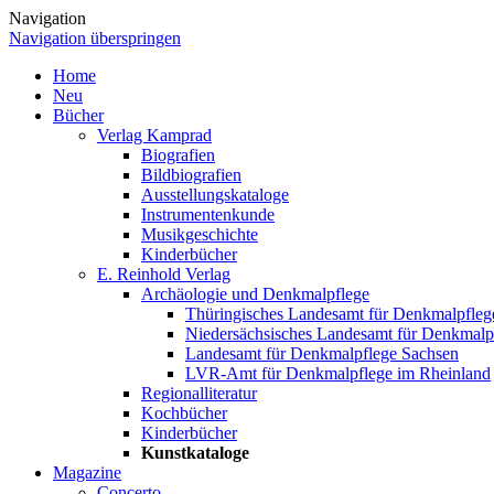
Navigation
Navigation überspringen
Home
Neu
Bücher
Verlag Kamprad
Biografien
Bildbiografien
Ausstellungskataloge
Instrumentenkunde
Musikgeschichte
Kinderbücher
E. Reinhold Verlag
Archäologie und Denkmalpflege
Thüringisches Landesamt für Denkmalpfleg
Niedersächsisches Landesamt für Denkmalp
Landesamt für Denkmalpflege Sachsen
LVR-Amt für Denkmalpflege im Rheinland
Regionalliteratur
Kochbücher
Kinderbücher
Kunstkataloge
Magazine
Concerto