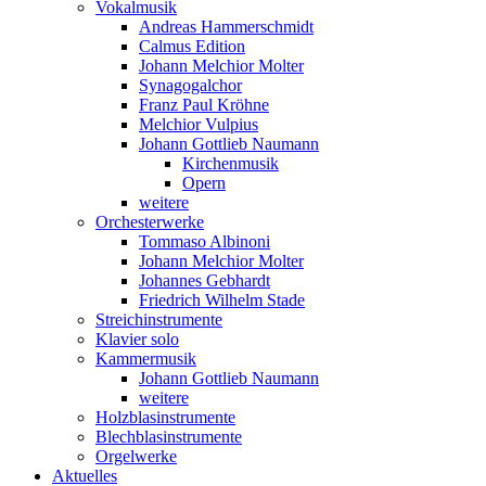
Vokalmusik
Andreas Hammerschmidt
Calmus Edition
Johann Melchior Molter
Synagogalchor
Franz Paul Kröhne
Melchior Vulpius
Johann Gottlieb Naumann
Kirchenmusik
Opern
weitere
Orchesterwerke
Tommaso Albinoni
Johann Melchior Molter
Johannes Gebhardt
Friedrich Wilhelm Stade
Streichinstrumente
Klavier solo
Kammermusik
Johann Gottlieb Naumann
weitere
Holzblasinstrumente
Blechblasinstrumente
Orgelwerke
Aktuelles