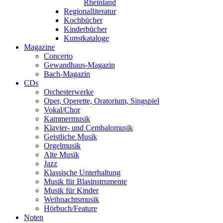
Rheinland
Regionalliteratur
Kochbücher
Kinderbücher
Kunstkataloge
Magazine
Concerto
Gewandhaus-Magazin
Bach-Magazin
CDs
Orchesterwerke
Oper, Operette, Oratorium, Singspiel
Vokal/Chor
Kammermusik
Klavier- und Cembalomusik
Geistliche Musik
Orgelmusik
Alte Musik
Jazz
Klassische Unterhaltung
Musik für Blasinstrumente
Musik für Kinder
Weihnachtsmusik
Hörbuch/Feature
Noten