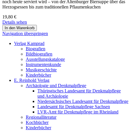
noch heute serviert wird – von der Altenburger Biersuppe über das
Herzogsessen bis zum traditionellen Pflaumenkuchen
19,80
€
Details sehen
Navigation überspringen
Verlag Kamprad
Biografien
Bildbiografien
Ausstellungskataloge
Instrumentenkunde
Musikgeschichte
Kinderbücher
E. Reinhold Verlag
Archäologie und Denkmalpflege
Thüringisches Landesamt für Denkmalpflege
und Archäologie
Niedersächsisches Landesamt für Denkmalpflege
Landesamt für Denkmalpflege Sachsen
LVR-Amt für Denkmalpflege im Rheinland
Regionalliteratur
Kochbücher
Kinderbücher