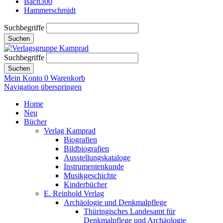
Bach300
Hammerschmidt
Suchbegriffe
Suchen
Suchbegriffe
Suchen
Mein Konto
0
Warenkorb
Navigation überspringen
Home
Neu
Bücher
Verlag Kamprad
Biografien
Bildbiografien
Ausstellungskataloge
Instrumentenkunde
Musikgeschichte
Kinderbücher
E. Reinhold Verlag
Archäologie und Denkmalpflege
Thüringisches Landesamt für
Denkmalpflege und Archäologie