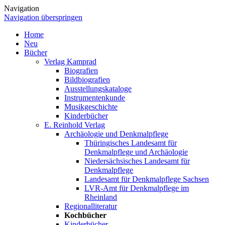
Navigation
Navigation überspringen
Home
Neu
Bücher
Verlag Kamprad
Biografien
Bildbiografien
Ausstellungskataloge
Instrumentenkunde
Musikgeschichte
Kinderbücher
E. Reinhold Verlag
Archäologie und Denkmalpflege
Thüringisches Landesamt für
Denkmalpflege und Archäologie
Niedersächsisches Landesamt für
Denkmalpflege
Landesamt für Denkmalpflege Sachsen
LVR-Amt für Denkmalpflege im
Rheinland
Regionalliteratur
Kochbücher
Kinderbücher