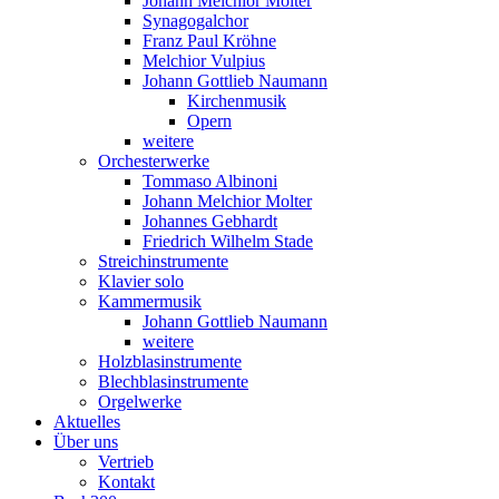
Johann Melchior Molter
Synagogalchor
Franz Paul Kröhne
Melchior Vulpius
Johann Gottlieb Naumann
Kirchenmusik
Opern
weitere
Orchesterwerke
Tommaso Albinoni
Johann Melchior Molter
Johannes Gebhardt
Friedrich Wilhelm Stade
Streichinstrumente
Klavier solo
Kammermusik
Johann Gottlieb Naumann
weitere
Holzblasinstrumente
Blechblasinstrumente
Orgelwerke
Aktuelles
Über uns
Vertrieb
Kontakt