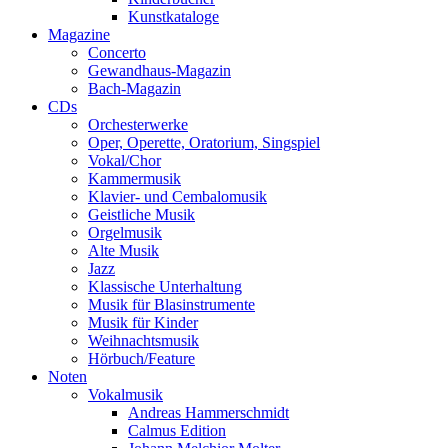
Kunstkataloge
Magazine
Concerto
Gewandhaus-Magazin
Bach-Magazin
CDs
Orchesterwerke
Oper, Operette, Oratorium, Singspiel
Vokal/Chor
Kammermusik
Klavier- und Cembalomusik
Geistliche Musik
Orgelmusik
Alte Musik
Jazz
Klassische Unterhaltung
Musik für Blasinstrumente
Musik für Kinder
Weihnachtsmusik
Hörbuch/Feature
Noten
Vokalmusik
Andreas Hammerschmidt
Calmus Edition