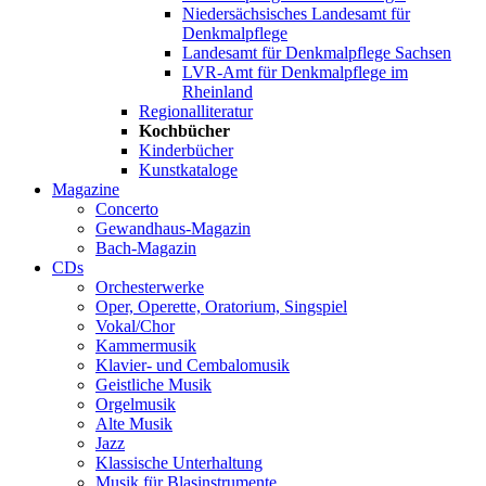
Niedersächsisches Landesamt für
Denkmalpflege
Landesamt für Denkmalpflege Sachsen
LVR-Amt für Denkmalpflege im
Rheinland
Regionalliteratur
Kochbücher
Kinderbücher
Kunstkataloge
Magazine
Concerto
Gewandhaus-Magazin
Bach-Magazin
CDs
Orchesterwerke
Oper, Operette, Oratorium, Singspiel
Vokal/Chor
Kammermusik
Klavier- und Cembalomusik
Geistliche Musik
Orgelmusik
Alte Musik
Jazz
Klassische Unterhaltung
Musik für Blasinstrumente