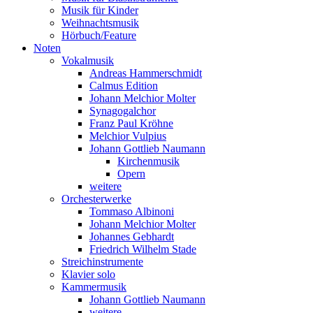
Musik für Kinder
Weihnachtsmusik
Hörbuch/Feature
Noten
Vokalmusik
Andreas Hammerschmidt
Calmus Edition
Johann Melchior Molter
Synagogalchor
Franz Paul Kröhne
Melchior Vulpius
Johann Gottlieb Naumann
Kirchenmusik
Opern
weitere
Orchesterwerke
Tommaso Albinoni
Johann Melchior Molter
Johannes Gebhardt
Friedrich Wilhelm Stade
Streichinstrumente
Klavier solo
Kammermusik
Johann Gottlieb Naumann
weitere