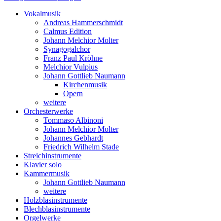
Vokalmusik
Andreas Hammerschmidt
Calmus Edition
Johann Melchior Molter
Synagogalchor
Franz Paul Kröhne
Melchior Vulpius
Johann Gottlieb Naumann
Kirchenmusik
Opern
weitere
Orchesterwerke
Tommaso Albinoni
Johann Melchior Molter
Johannes Gebhardt
Friedrich Wilhelm Stade
Streichinstrumente
Klavier solo
Kammermusik
Johann Gottlieb Naumann
weitere
Holzblasinstrumente
Blechblasinstrumente
Orgelwerke