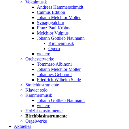
Vokalmusik
Andreas Hammerschmidt
Calmus Edition
Johann Melchior Molter
Synagogalchor
Franz Paul Kröhne
Melchior Vulpius
Johann Gottlieb Naumann
Kirchenmusik
Opern
weitere
Orchesterwerke
Tommaso Albinoni
Johann Melchior Molter
Johannes Gebhardt
Friedrich Wilhelm Stade
Streichinstrumente
Klavier solo
Kammermusik
Johann Gottlieb Naumann
weitere
Holzblasinstrumente
Blechblasinstrumente
Orgelwerke
Aktuelles