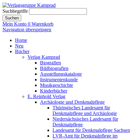
Suchbegriffe
Suchen
Mein Konto
0
Warenkorb
Navigation überspringen
Home
Neu
Bücher
Verlag Kamprad
Biografien
Bildbiografien
Ausstellungskataloge
Instrumentenkunde
Musikgeschichte
Kinderbücher
E. Reinhold Verlag
Archäologie und Denkmalpflege
Thüringisches Landesamt für
Denkmalpflege und Archäologie
Niedersächsisches Landesamt für
Denkmalpflege
Landesamt für Denkmalpflege Sachsen
LVR-Amt für Denkmalpflege im