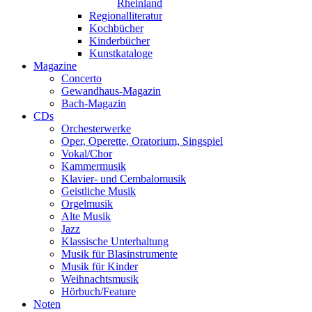
Rheinland
Regionalliteratur
Kochbücher
Kinderbücher
Kunstkataloge
Magazine
Concerto
Gewandhaus-Magazin
Bach-Magazin
CDs
Orchesterwerke
Oper, Operette, Oratorium, Singspiel
Vokal/Chor
Kammermusik
Klavier- und Cembalomusik
Geistliche Musik
Orgelmusik
Alte Musik
Jazz
Klassische Unterhaltung
Musik für Blasinstrumente
Musik für Kinder
Weihnachtsmusik
Hörbuch/Feature
Noten