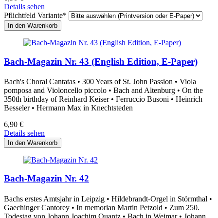
Details sehen
Pflichtfeld
Variante
*
Bach-Magazin Nr. 43 (English Edition, E-Paper)
Bach's Choral Cantatas • 300 Years of St. John Passion • Viola
pomposa and Violoncello piccolo • Bach and Altenburg • On the
350th birthday of Reinhard Keiser • Ferruccio Busoni • Heinrich
Besseler • Hermann Max in Knechtsteden
6,90
€
Details sehen
Bach-Magazin Nr. 42
Bachs erstes Amtsjahr in Leipzig • Hildebrandt-Orgel in Störmthal •
Gaechinger Cantorey • In memorian Martin Petzold • Zum 250.
Todestag von Johann Joachim Quantz • Bach in Weimar • Johann