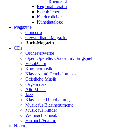
Rheinland
Regionalliteratur
Kochbücher
Kinderbücher
Kunstkataloge
Magazine
Concerto
Gewandhaus-Magazin
Bach-Magazin
CDs
Orchesterwerke
Oper, Operette, Oratorium, Singspiel
Vokal/Chor
Kammermusik
Klavier- und Cembalomusik
Geistliche Musik
Orgelmusik
Alte Musik
Jazz
Klassische Unterhaltung
Musik für Blasinstrumente
Musik für Kinder
Weihnachtsmusik
Hörbuch/Feature
Noten