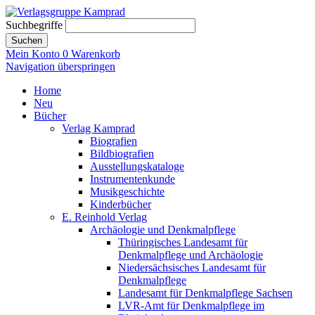
Suchbegriffe
Suchen
Mein Konto
0
Warenkorb
Navigation überspringen
Home
Neu
Bücher
Verlag Kamprad
Biografien
Bildbiografien
Ausstellungskataloge
Instrumentenkunde
Musikgeschichte
Kinderbücher
E. Reinhold Verlag
Archäologie und Denkmalpflege
Thüringisches Landesamt für
Denkmalpflege und Archäologie
Niedersächsisches Landesamt für
Denkmalpflege
Landesamt für Denkmalpflege Sachsen
LVR-Amt für Denkmalpflege im