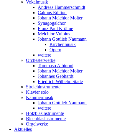
Vokalmusik
Andreas Hammerschmidt
Calmus Edition
Johann Melchior Molter
Synagogalchor
Franz Paul Kröhne
Melchior Vulpius
Johann Gottlieb Naumann
Kirchenmusik
Opern
weitere
Orchesterwerke
Tommaso Albinoni
Johann Melchior Molter
Johannes Gebhardt
Friedrich Wilhelm Stade
Streichinstrumente
Klavier solo
Kammermusik
Johann Gottlieb Naumann
weitere
Holzblasinstrumente
Blechblasinstrumente
Orgelwerke
Aktuelles