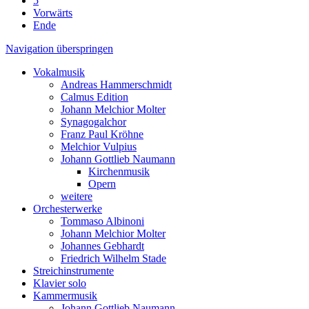
5
Vorwärts
Ende
Navigation überspringen
Vokalmusik
Andreas Hammerschmidt
Calmus Edition
Johann Melchior Molter
Synagogalchor
Franz Paul Kröhne
Melchior Vulpius
Johann Gottlieb Naumann
Kirchenmusik
Opern
weitere
Orchesterwerke
Tommaso Albinoni
Johann Melchior Molter
Johannes Gebhardt
Friedrich Wilhelm Stade
Streichinstrumente
Klavier solo
Kammermusik
Johann Gottlieb Naumann