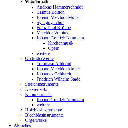
Vokalmusik
Andreas Hammerschmidt
Calmus Edition
Johann Melchior Molter
Synagogalchor
Franz Paul Kröhne
Melchior Vulpius
Johann Gottlieb Naumann
Kirchenmusik
Opern
weitere
Orchesterwerke
Tommaso Albinoni
Johann Melchior Molter
Johannes Gebhardt
Friedrich Wilhelm Stade
Streichinstrumente
Klavier solo
Kammermusik
Johann Gottlieb Naumann
weitere
Holzblasinstrumente
Blechblasinstrumente
Orgelwerke
Aktuelles