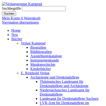
Suchbegriffe
Suchen
Mein Konto
0
Warenkorb
Navigation überspringen
Home
Neu
Bücher
Verlag Kamprad
Biografien
Bildbiografien
Ausstellungskataloge
Instrumentenkunde
Musikgeschichte
Kinderbücher
E. Reinhold Verlag
Archäologie und Denkmalpflege
Thüringisches Landesamt für
Denkmalpflege und Archäologie
Niedersächsisches Landesamt für
Denkmalpflege
Landesamt für Denkmalpflege Sachsen
LVR-Amt für Denkmalpflege im