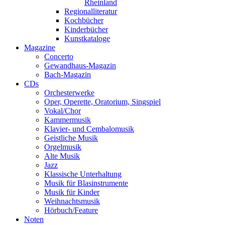
Rheinland
Regionalliteratur
Kochbücher
Kinderbücher
Kunstkataloge
Magazine
Concerto
Gewandhaus-Magazin
Bach-Magazin
CDs
Orchesterwerke
Oper, Operette, Oratorium, Singspiel
Vokal/Chor
Kammermusik
Klavier- und Cembalomusik
Geistliche Musik
Orgelmusik
Alte Musik
Jazz
Klassische Unterhaltung
Musik für Blasinstrumente
Musik für Kinder
Weihnachtsmusik
Hörbuch/Feature
Noten