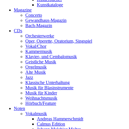
Kunstkataloge
Magazine
Concerto
Gewandhaus-Magazin
Bach-Magazin
CDs
Orchesterwerke
Oper, Operette, Oratorium, Singspiel
Vokal/Chor
Kammermusik
Klavier- und Cembalomusik
Geistliche Musik
Orgelmusik
Alte Musik
Jazz
Klassische Unterhaltung
Musik für Blasinstrumente
Musik für Kinder
Weihnachtsmusik
Hörbuch/Feature
Noten
Vokalmusik
Andreas Hammerschmidt
Calmus Edition