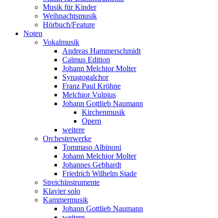
Musik für Kinder
Weihnachtsmusik
Hörbuch/Feature
Noten
Vokalmusik
Andreas Hammerschmidt
Calmus Edition
Johann Melchior Molter
Synagogalchor
Franz Paul Kröhne
Melchior Vulpius
Johann Gottlieb Naumann
Kirchenmusik
Opern
weitere
Orchesterwerke
Tommaso Albinoni
Johann Melchior Molter
Johannes Gebhardt
Friedrich Wilhelm Stade
Streichinstrumente
Klavier solo
Kammermusik
Johann Gottlieb Naumann
weitere