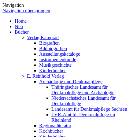
Navigation
Navigation überspringen
Home
Neu
Bücher
Verlag Kamprad
Biografien
Bildbiografien
Ausstellungskataloge
Instrumentenkunde
Musikgeschichte
Kinderbücher
E. Reinhold Verlag
Archäologie und Denkmalpflege
Thüringisches Landesamt für
Denkmalpflege und Archäologie
Niedersächsisches Landesamt für
Denkmalpflege
Landesamt für Denkmalpflege Sachsen
LVR-Amt für Denkmalpflege im
Rheinland
Regionalliteratur
Kochbücher
Kinderbücher