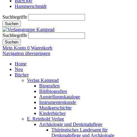
Bach300
Hammerschmidt
Suchbegriffe
Suchen
Suchbegriffe
Suchen
Mein Konto
0
Warenkorb
Navigation überspringen
Home
Neu
Bücher
Verlag Kamprad
Biografien
Bildbiografien
Ausstellungskataloge
Instrumentenkunde
Musikgeschichte
Kinderbücher
E. Reinhold Verlag
Archäologie und Denkmalpflege
Thüringisches Landesamt für
Denkmalpflege und Archäologie