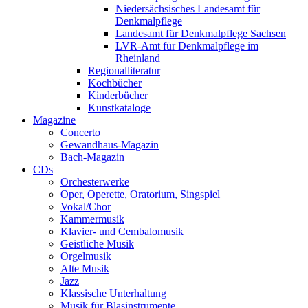
Niedersächsisches Landesamt für
Denkmalpflege
Landesamt für Denkmalpflege Sachsen
LVR-Amt für Denkmalpflege im
Rheinland
Regionalliteratur
Kochbücher
Kinderbücher
Kunstkataloge
Magazine
Concerto
Gewandhaus-Magazin
Bach-Magazin
CDs
Orchesterwerke
Oper, Operette, Oratorium, Singspiel
Vokal/Chor
Kammermusik
Klavier- und Cembalomusik
Geistliche Musik
Orgelmusik
Alte Musik
Jazz
Klassische Unterhaltung
Musik für Blasinstrumente