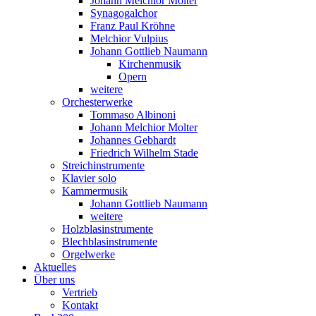
Johann Melchior Molter
Synagogalchor
Franz Paul Kröhne
Melchior Vulpius
Johann Gottlieb Naumann
Kirchenmusik
Opern
weitere
Orchesterwerke
Tommaso Albinoni
Johann Melchior Molter
Johannes Gebhardt
Friedrich Wilhelm Stade
Streichinstrumente
Klavier solo
Kammermusik
Johann Gottlieb Naumann
weitere
Holzblasinstrumente
Blechblasinstrumente
Orgelwerke
Aktuelles
Über uns
Vertrieb
Kontakt