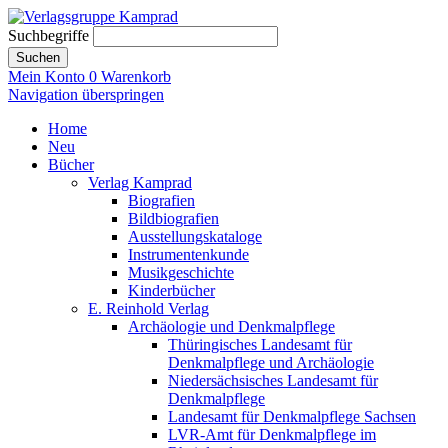
Suchbegriffe
Suchen
Mein Konto
0
Warenkorb
Navigation überspringen
Home
Neu
Bücher
Verlag Kamprad
Biografien
Bildbiografien
Ausstellungskataloge
Instrumentenkunde
Musikgeschichte
Kinderbücher
E. Reinhold Verlag
Archäologie und Denkmalpflege
Thüringisches Landesamt für
Denkmalpflege und Archäologie
Niedersächsisches Landesamt für
Denkmalpflege
Landesamt für Denkmalpflege Sachsen
LVR-Amt für Denkmalpflege im