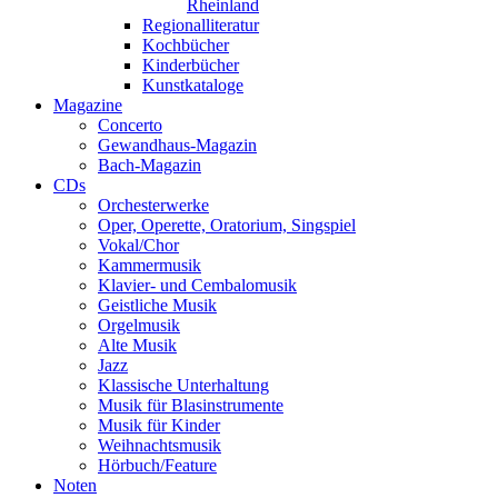
Rheinland
Regionalliteratur
Kochbücher
Kinderbücher
Kunstkataloge
Magazine
Concerto
Gewandhaus-Magazin
Bach-Magazin
CDs
Orchesterwerke
Oper, Operette, Oratorium, Singspiel
Vokal/Chor
Kammermusik
Klavier- und Cembalomusik
Geistliche Musik
Orgelmusik
Alte Musik
Jazz
Klassische Unterhaltung
Musik für Blasinstrumente
Musik für Kinder
Weihnachtsmusik
Hörbuch/Feature
Noten