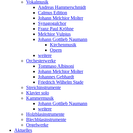
Vokalmusik
Andreas Hammerschmidt
Calmus Edition
Johann Melchior Molter
Synagogalchor
Franz Paul Kröhne
Melchior Vulpius
Johann Gottlieb Naumann
Kirchenmusik
Opern
weitere
Orchesterwerke
Tommaso Albinoni
Johann Melchior Molter
Johannes Gebhardt
Friedrich Wilhelm Stade
Streichinstrumente
Klavier solo
Kammermusik
Johann Gottlieb Naumann
weitere
Holzblasinstrumente
Blechblasinstrumente
Orgelwerke
Aktuelles