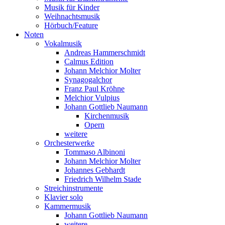
Musik für Kinder
Weihnachtsmusik
Hörbuch/Feature
Noten
Vokalmusik
Andreas Hammerschmidt
Calmus Edition
Johann Melchior Molter
Synagogalchor
Franz Paul Kröhne
Melchior Vulpius
Johann Gottlieb Naumann
Kirchenmusik
Opern
weitere
Orchesterwerke
Tommaso Albinoni
Johann Melchior Molter
Johannes Gebhardt
Friedrich Wilhelm Stade
Streichinstrumente
Klavier solo
Kammermusik
Johann Gottlieb Naumann
weitere