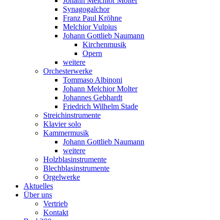
Johann Melchior Molter
Synagogalchor
Franz Paul Kröhne
Melchior Vulpius
Johann Gottlieb Naumann
Kirchenmusik
Opern
weitere
Orchesterwerke
Tommaso Albinoni
Johann Melchior Molter
Johannes Gebhardt
Friedrich Wilhelm Stade
Streichinstrumente
Klavier solo
Kammermusik
Johann Gottlieb Naumann
weitere
Holzblasinstrumente
Blechblasinstrumente
Orgelwerke
Aktuelles
Über uns
Vertrieb
Kontakt