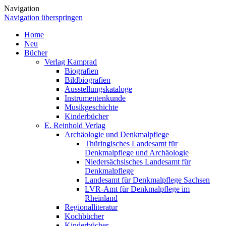
Navigation
Navigation überspringen
Home
Neu
Bücher
Verlag Kamprad
Biografien
Bildbiografien
Ausstellungskataloge
Instrumentenkunde
Musikgeschichte
Kinderbücher
E. Reinhold Verlag
Archäologie und Denkmalpflege
Thüringisches Landesamt für
Denkmalpflege und Archäologie
Niedersächsisches Landesamt für
Denkmalpflege
Landesamt für Denkmalpflege Sachsen
LVR-Amt für Denkmalpflege im
Rheinland
Regionalliteratur
Kochbücher
Kinderbücher