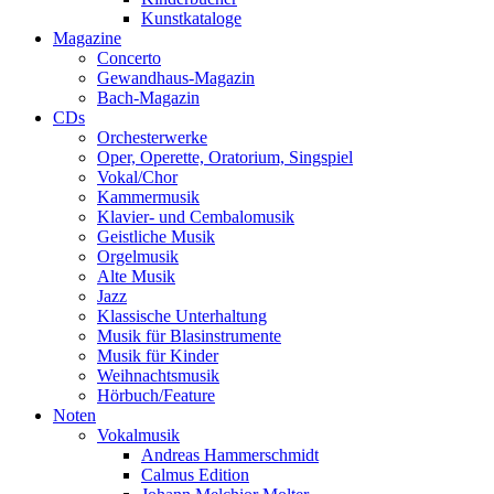
Kunstkataloge
Magazine
Concerto
Gewandhaus-Magazin
Bach-Magazin
CDs
Orchesterwerke
Oper, Operette, Oratorium, Singspiel
Vokal/Chor
Kammermusik
Klavier- und Cembalomusik
Geistliche Musik
Orgelmusik
Alte Musik
Jazz
Klassische Unterhaltung
Musik für Blasinstrumente
Musik für Kinder
Weihnachtsmusik
Hörbuch/Feature
Noten
Vokalmusik
Andreas Hammerschmidt
Calmus Edition