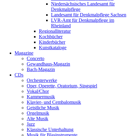
Niedersächsisches Landesamt für
Denkmalpflege
Landesamt für Denkmalpflege Sachsen
LVR-Amt für Denkmalpflege im
Rheinland
Regionalliteratur
Kochbücher
Kinderbücher
Kunstkataloge
Magazine
Concerto
Gewandhaus-Magazin
Bach-Magazin
CDs
Orchesterwerke
Oper, Operette, Oratorium, Singspiel
Vokal/Chor
Kammermusik
Klavier- und Cembalomusik
Geistliche Musik
Orgelmusik
Alte Musik
Jazz
Klassische Unterhaltung
Musik für Blasinstrumente