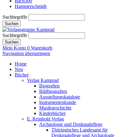
Bach300
Hammerschmidt
Suchbegriffe
Suchen
Suchbegriffe
Suchen
Mein Konto
0
Warenkorb
Navigation überspringen
Home
Neu
Bücher
Verlag Kamprad
Biografien
Bildbiografien
Ausstellungskataloge
Instrumentenkunde
Musikgeschichte
Kinderbücher
E. Reinhold Verlag
Archäologie und Denkmalpflege
Thüringisches Landesamt für
Denkmalpflege und Archäologie