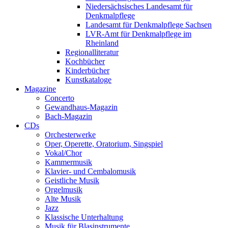
Niedersächsisches Landesamt für
Denkmalpflege
Landesamt für Denkmalpflege Sachsen
LVR-Amt für Denkmalpflege im
Rheinland
Regionalliteratur
Kochbücher
Kinderbücher
Kunstkataloge
Magazine
Concerto
Gewandhaus-Magazin
Bach-Magazin
CDs
Orchesterwerke
Oper, Operette, Oratorium, Singspiel
Vokal/Chor
Kammermusik
Klavier- und Cembalomusik
Geistliche Musik
Orgelmusik
Alte Musik
Jazz
Klassische Unterhaltung
Musik für Blasinstrumente