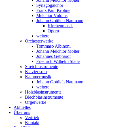
Johann Melchior Molter
Synagogalchor
Franz Paul Kröhne
Melchior Vulpius
Johann Gottlieb Naumann
Kirchenmusik
Opern
weitere
Orchesterwerke
Tommaso Albinoni
Johann Melchior Molter
Johannes Gebhardt
Friedrich Wilhelm Stade
Streichinstrumente
Klavier solo
Kammermusik
Johann Gottlieb Naumann
weitere
Holzblasinstrumente
Blechblasinstrumente
Orgelwerke
Aktuelles
Über uns
Vertrieb
Kontakt