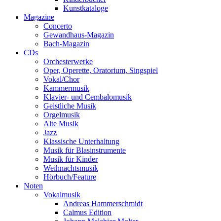
Kunstkataloge
Magazine
Concerto
Gewandhaus-Magazin
Bach-Magazin
CDs
Orchesterwerke
Oper, Operette, Oratorium, Singspiel
Vokal/Chor
Kammermusik
Klavier- und Cembalomusik
Geistliche Musik
Orgelmusik
Alte Musik
Jazz
Klassische Unterhaltung
Musik für Blasinstrumente
Musik für Kinder
Weihnachtsmusik
Hörbuch/Feature
Noten
Vokalmusik
Andreas Hammerschmidt
Calmus Edition