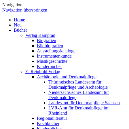
Navigation
Navigation überspringen
Home
Neu
Bücher
Verlag Kamprad
Biografien
Bildbiografien
Ausstellungskataloge
Instrumentenkunde
Musikgeschichte
Kinderbücher
E. Reinhold Verlag
Archäologie und Denkmalpflege
Thüringisches Landesamt für
Denkmalpflege und Archäologie
Niedersächsisches Landesamt für
Denkmalpflege
Landesamt für Denkmalpflege Sachsen
LVR-Amt für Denkmalpflege im
Rheinland
Regionalliteratur
Kochbücher
Kinderbücher