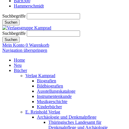
Bach300
Hammerschmidt
Suchbegriffe
Suchen
Suchbegriffe
Suchen
Mein Konto
0
Warenkorb
Navigation überspringen
Home
Neu
Bücher
Verlag Kamprad
Biografien
Bildbiografien
Ausstellungskataloge
Instrumentenkunde
Musikgeschichte
Kinderbücher
E. Reinhold Verlag
Archäologie und Denkmalpflege
Thüringisches Landesamt für
Denkmalpflege und Archäologie