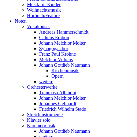
Musik für Kinder
Weihnachtsmusik
Hörbuch/Feature
Noten
Vokalmusik
Andreas Hammerschmidt
Calmus Edition
Johann Melchior Molter
Synagogalchor
Franz Paul Kröhne
Melchior Vulpius
Johann Gottlieb Naumann
Kirchenmusik
Opern
weitere
Orchesterwerke
Tommaso Albinoni
Johann Melchior Molter
Johannes Gebhardt
Friedrich Wilhelm Stade
Streichinstrumente
Klavier solo
Kammermusik
Johann Gottlieb Naumann
weitere