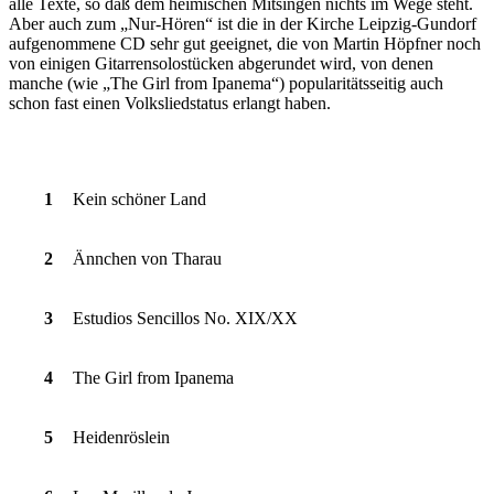
alle Texte, so daß dem heimischen Mitsingen nichts im Wege steht.
Aber auch zum „Nur-Hören“ ist die in der Kirche Leipzig-Gundorf
aufgenommene CD sehr gut geeignet, die von Martin Höpfner noch
von einigen Gitarrensolostücken abgerundet wird, von denen
manche (wie „The Girl from Ipanema“) popularitätsseitig auch
schon fast einen Volksliedstatus erlangt haben.
1
Kein schöner Land
2
Ännchen von Tharau
3
Estudios Sencillos No. XIX/XX
4
The Girl from Ipanema
5
Heidenröslein