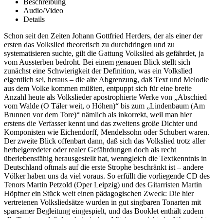
Beschreibung
Audio/Video
Details
Schon seit den Zeiten Johann Gottfried Herders, der als einer der
ersten das Volkslied theoretisch zu durchdringen und zu
systematisieren suchte, gilt die Gattung Volkslied als gefährdet, ja
vom Aussterben bedroht. Bei einem genauen Blick stellt sich
zunächst eine Schwierigkeit der Definition, was ein Volkslied
eigentlich sei, heraus – die alte Abgrenzung, daß Text und Melodie
aus dem Volke kommen müßten, entpuppt sich für eine breite
Anzahl heute als Volkslieder apostrophierte Werke von „Abschied
vom Walde (O Täler weit, o Höhen)“ bis zum „Lindenbaum (Am
Brunnen vor dem Tore)“ nämlich als inkorrekt, weil man hier
erstens die Verfasser kennt und das zweitens große Dichter und
Komponisten wie Eichendorff, Mendelssohn oder Schubert waren.
Der zweite Blick offenbart dann, daß sich das Volkslied trotz aller
herbeigeredeter oder realer Gefährdungen doch als recht
überlebensfähig herausgestellt hat, wenngleich die Textkenntnis in
Deutschland oftmals auf die erste Strophe beschränkt ist – andere
Völker haben uns da viel voraus. So erfüllt die vorliegende CD des
Tenors Martin Petzold (Oper Leipzig) und des Gitarristen Martin
Höpfner ein Stück weit einen pädagogischen Zweck: Die hier
vertretenen Volksliedsätze wurden in gut singbaren Tonarten mit
sparsamer Begleitung eingespielt, und das Booklet enthält zudem