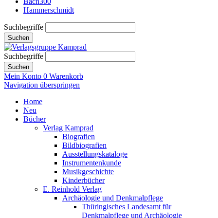
Bach300
Hammerschmidt
Suchbegriffe
Suchen
Suchbegriffe
Suchen
Mein Konto
0
Warenkorb
Navigation überspringen
Home
Neu
Bücher
Verlag Kamprad
Biografien
Bildbiografien
Ausstellungskataloge
Instrumentenkunde
Musikgeschichte
Kinderbücher
E. Reinhold Verlag
Archäologie und Denkmalpflege
Thüringisches Landesamt für
Denkmalpflege und Archäologie