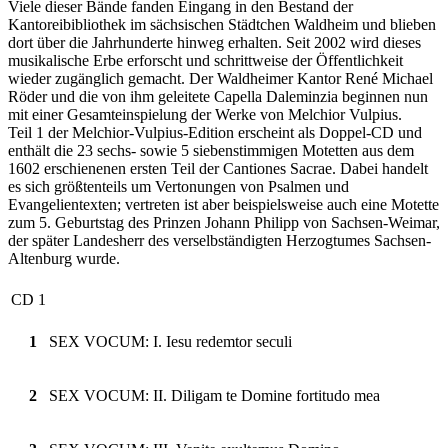
Viele dieser Bände fanden Eingang in den Bestand der
Kantoreibibliothek im sächsischen Städtchen Waldheim und blieben
dort über die Jahrhunderte hinweg erhalten. Seit 2002 wird dieses
musikalische Erbe erforscht und schrittweise der Öffentlichkeit
wieder zugänglich gemacht. Der Waldheimer Kantor René Michael
Röder und die von ihm geleitete Capella Daleminzia beginnen nun
mit einer Gesamteinspielung der Werke von Melchior Vulpius.
Teil 1 der Melchior-Vulpius-Edition erscheint als Doppel-CD und
enthält die 23 sechs- sowie 5 siebenstimmigen Motetten aus dem
1602 erschienenen ersten Teil der Cantiones Sacrae. Dabei handelt
es sich größtenteils um Vertonungen von Psalmen und
Evangelientexten; vertreten ist aber beispielsweise auch eine Motette
zum 5. Geburtstag des Prinzen Johann Philipp von Sachsen-Weimar,
der später Landesherr des verselbständigten Herzogtumes Sachsen-
Altenburg wurde.
CD 1
1
SEX VOCUM: I. Iesu redemtor seculi
2
SEX VOCUM: II. Diligam te Domine fortitudo mea