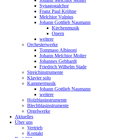
Johann Melchior Molter
Synagogalchor
Franz Paul Kröhne
Melchior Vulpius
Johann Gottlieb Naumann
Kirchenmusik
Opern
weitere
Orchesterwerke
Tommaso Albinoni
Johann Melchior Molter
Johannes Gebhardt
Friedrich Wilhelm Stade
Streichinstrumente
Klavier solo
Kammermusik
Johann Gottlieb Naumann
weitere
Holzblasinstrumente
Blechblasinstrumente
Orgelwerke
Aktuelles
Über uns
Vertrieb
Kontakt