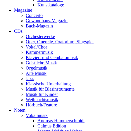
Kunstkataloge
Magazine
Concerto
Gewandhaus-Magazin
Bach-Magazin
CDs
Orchesterwerke
Oper, Operette, Oratorium, Singspiel
Vokal/Chor
Kammermusik
Klavier- und Cembalomusik
Geistliche Musik
Orgelmusik
Alte Musik
Jazz
Klassische Unterhaltung
Musik für Blasinstrumente
Musik für Kinder
Weihnachtsmusik
Hörbuch/Feature
Noten
Vokalmusik
Andreas Hammerschmidt
Calmus Edition