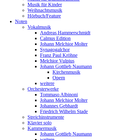
Musik für Kinder
Weihnachtsmusik
Hörbuch/Feature
Noten
Vokalmusik
Andreas Hammerschmidt
Calmus Edition
Johann Melchior Molter
Synagogalchor
Franz Paul Kröhne
Melchior Vulpius
Johann Gottlieb Naumann
Kirchenmusik
Opern
weitere
Orchesterwerke
Tommaso Albinoni
Johann Melchior Molter
Johannes Gebhardt
Friedrich Wilhelm Stade
Streichinstrumente
Klavier solo
Kammermusik
Johann Gottlieb Naumann
weitere