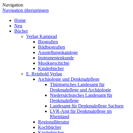
Navigation
Navigation überspringen
Home
Neu
Bücher
Verlag Kamprad
Biografien
Bildbiografien
Ausstellungskataloge
Instrumentenkunde
Musikgeschichte
Kinderbücher
E. Reinhold Verlag
Archäologie und Denkmalpflege
Thüringisches Landesamt für
Denkmalpflege und Archäologie
Niedersächsisches Landesamt für
Denkmalpflege
Landesamt für Denkmalpflege Sachsen
LVR-Amt für Denkmalpflege im
Rheinland
Regionalliteratur
Kochbücher
Kinderbücher