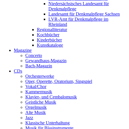
Niedersächsisches Landesamt für
Denkmalpflege
Landesamt für Denkmalpflege Sachsen
LVR-Amt für Denkmalpflege im
Rheinland
Regionalliteratur
Kochbücher
Kinderbücher
Kunstkataloge
Magazine
Concerto
Gewandhaus-Magazin
Bach-Magazin
CDs
Orchesterwerke
Oper, Operette, Oratorium, Singspiel
Vokal/Chor
Kammermusik
Klavier- und Cembalomusik
Geistliche Musik
Orgelmusik
Alte Musik
Jazz
Klassische Unterhaltung
Musik für Blasinstrumente