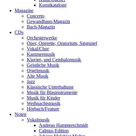
Kunstkataloge
Magazine
Concerto
Gewandhaus-Magazin
Bach-Magazin
CDs
Orchesterwerke
Oper, Operette, Oratorium, Singspiel
Vokal/Chor
Kammermusik
Klavier- und Cembalomusik
Geistliche Musik
Orgelmusik
Alte Musik
Jazz
Klassische Unterhaltung
Musik für Blasinstrumente
Musik für Kinder
Weihnachtsmusik
Hörbuch/Feature
Noten
Vokalmusik
Andreas Hammerschmidt
Calmus Edition