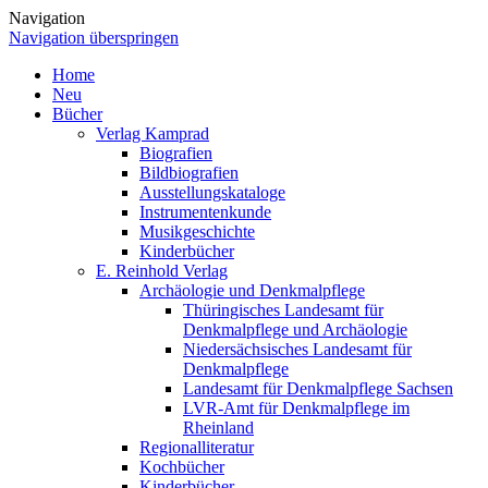
Navigation
Navigation überspringen
Home
Neu
Bücher
Verlag Kamprad
Biografien
Bildbiografien
Ausstellungskataloge
Instrumentenkunde
Musikgeschichte
Kinderbücher
E. Reinhold Verlag
Archäologie und Denkmalpflege
Thüringisches Landesamt für
Denkmalpflege und Archäologie
Niedersächsisches Landesamt für
Denkmalpflege
Landesamt für Denkmalpflege Sachsen
LVR-Amt für Denkmalpflege im
Rheinland
Regionalliteratur
Kochbücher
Kinderbücher