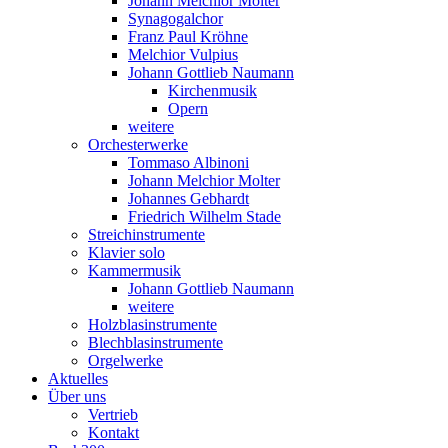
Johann Melchior Molter
Synagogalchor
Franz Paul Kröhne
Melchior Vulpius
Johann Gottlieb Naumann
Kirchenmusik
Opern
weitere
Orchesterwerke
Tommaso Albinoni
Johann Melchior Molter
Johannes Gebhardt
Friedrich Wilhelm Stade
Streichinstrumente
Klavier solo
Kammermusik
Johann Gottlieb Naumann
weitere
Holzblasinstrumente
Blechblasinstrumente
Orgelwerke
Aktuelles
Über uns
Vertrieb
Kontakt