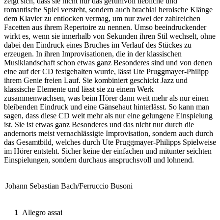
zeigt sich, dass sie nicht nur das gefühlvoll liebliche und
romantische Spiel versteht, sondern auch brachial heroische Klänge
dem Klavier zu entlocken vermag, um nur zwei der zahlreichen
Facetten aus ihrem Repertoire zu nennen. Umso beeindruckender
wirkt es, wenn sie innerhalb von Sekunden ihren Stil wechselt, ohne
dabei den Eindruck eines Bruches im Verlauf des Stückes zu
erzeugen. In ihren Improvisationen, die in der klassischen
Musiklandschaft schon etwas ganz Besonderes sind und von denen
eine auf der CD festgehalten wurde, lässt Ute Pruggmayer-Philipp
ihrem Genie freien Lauf. Sie kombiniert geschickt Jazz und
klassische Elemente und lässt sie zu einem Werk
zusammenwachsen, was beim Hörer dann weit mehr als nur einen
bleibenden Eindruck und eine Gänsehaut hinterlässt. So kann man
sagen, dass diese CD weit mehr als nur eine gelungene Einspielung
ist. Sie ist etwas ganz Besonderes und das nicht nur durch die
andernorts meist vernachlässigte Improvisation, sondern auch durch
das Gesamtbild, welches durch Ute Pruggmayer-Philipps Spielweise
im Hörer entsteht. Sicher keine der einfachen und mitunter seichten
Einspielungen, sondern durchaus anspruchsvoll und lohnend.
Johann Sebastian Bach/Ferruccio Busoni
1
Allegro assai