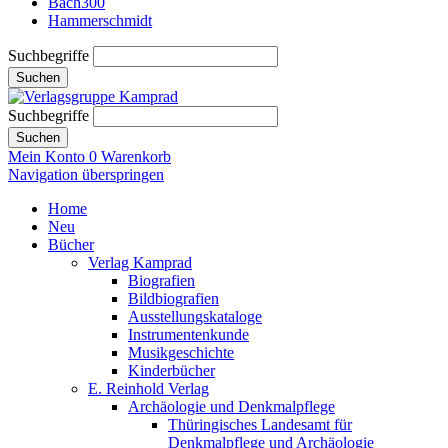
Bach300
Hammerschmidt
Suchbegriffe
Suchen
Suchbegriffe
Suchen
Mein Konto
0
Warenkorb
Navigation überspringen
Home
Neu
Bücher
Verlag Kamprad
Biografien
Bildbiografien
Ausstellungskataloge
Instrumentenkunde
Musikgeschichte
Kinderbücher
E. Reinhold Verlag
Archäologie und Denkmalpflege
Thüringisches Landesamt für
Denkmalpflege und Archäologie