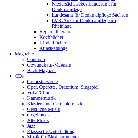
Niedersächsisches Landesamt für
Denkmalpflege
Landesamt für Denkmalpflege Sachsen
LVR-Amt für Denkmalpflege im
Rheinland
Regionalliteratur
Kochbücher
Kinderbücher
Kunstkataloge
Magazine
Concerto
Gewandhaus-Magazin
Bach-Magazin
CDs
Orchesterwerke
Oper, Operette, Oratorium, Singspiel
Vokal/Chor
Kammermusik
Klavier- und Cembalomusik
Geistliche Musik
Orgelmusik
Alte Musik
Jazz
Klassische Unterhaltung
Musik für Blasinstrumente