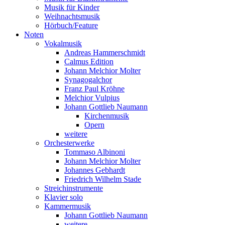
Musik für Kinder
Weihnachtsmusik
Hörbuch/Feature
Noten
Vokalmusik
Andreas Hammerschmidt
Calmus Edition
Johann Melchior Molter
Synagogalchor
Franz Paul Kröhne
Melchior Vulpius
Johann Gottlieb Naumann
Kirchenmusik
Opern
weitere
Orchesterwerke
Tommaso Albinoni
Johann Melchior Molter
Johannes Gebhardt
Friedrich Wilhelm Stade
Streichinstrumente
Klavier solo
Kammermusik
Johann Gottlieb Naumann
weitere