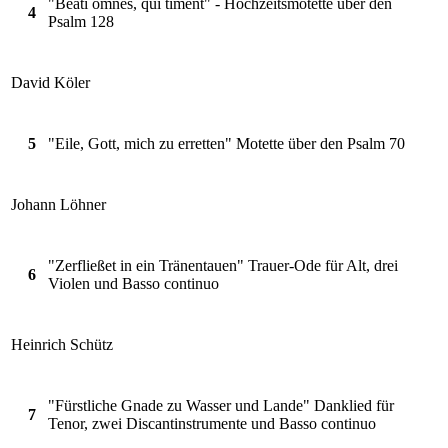
"Beati omnes, qui timent" - Hochzeitsmotette über den
4
Psalm 128
David Köler
5
"Eile, Gott, mich zu erretten" Motette über den Psalm 70
Johann Löhner
"Zerfließet in ein Tränentauen" Trauer-Ode für Alt, drei
6
Violen und Basso continuo
Heinrich Schütz
"Fürstliche Gnade zu Wasser und Lande" Danklied für
7
Tenor, zwei Discantinstrumente und Basso continuo