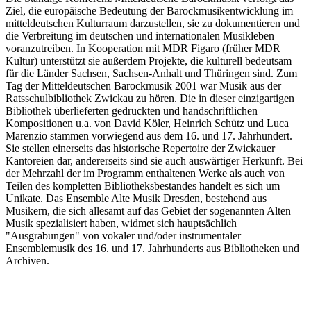
Ziel, die europäische Bedeutung der Barockmusikentwicklung im
mitteldeutschen Kulturraum darzustellen, sie zu dokumentieren und
die Verbreitung im deutschen und internationalen Musikleben
voranzutreiben. In Kooperation mit MDR Figaro (früher MDR
Kultur) unterstützt sie außerdem Projekte, die kulturell bedeutsam
für die Länder Sachsen, Sachsen-Anhalt und Thüringen sind. Zum
Tag der Mitteldeutschen Barockmusik 2001 war Musik aus der
Ratsschulbibliothek Zwickau zu hören. Die in dieser einzigartigen
Bibliothek überlieferten gedruckten und handschriftlichen
Kompositionen u.a. von David Köler, Heinrich Schütz und Luca
Marenzio stammen vorwiegend aus dem 16. und 17. Jahrhundert.
Sie stellen einerseits das historische Repertoire der Zwickauer
Kantoreien dar, andererseits sind sie auch auswärtiger Herkunft. Bei
der Mehrzahl der im Programm enthaltenen Werke als auch von
Teilen des kompletten Bibliotheksbestandes handelt es sich um
Unikate. Das Ensemble Alte Musik Dresden, bestehend aus
Musikern, die sich allesamt auf das Gebiet der sogenannten Alten
Musik spezialisiert haben, widmet sich hauptsächlich
"Ausgrabungen" von vokaler und/oder instrumentaler
Ensemblemusik des 16. und 17. Jahrhunderts aus Bibliotheken und
Archiven.