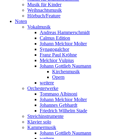
Musik für Kinder
Weihnachtsmusik
Hörbuch/Feature
Noten
Vokalmusik
Andreas Hammerschmidt
Calmus Edition
Johann Melchior Molter
Synagogalchor
Franz Paul Kröhne
Melchior Vulpius
Johann Gottlieb Naumann
Kirchenmusik
Opern
weitere
Orchesterwerke
Tommaso Albinoni
Johann Melchior Molter
Johannes Gebhardt
Friedrich Wilhelm Stade
Streichinstrumente
Klavier solo
Kammermusik
Johann Gottlieb Naumann
weitere