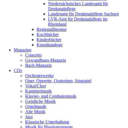
Niedersächsisches Landesamt für
Denkmalpflege
Landesamt für Denkmalpflege Sachsen
LVR-Amt für Denkmalpflege im
Rheinland
Regionalliteratur
Kochbücher
Kinderbücher
Kunstkataloge
Magazine
Concerto
Gewandhaus-Magazin
Bach-Magazin
CDs
Orchesterwerke
Oper, Operette, Oratorium, Singspiel
Vokal/Chor
Kammermusik
Klavier- und Cembalomusik
Geistliche Musik
Orgelmusik
Alte Musik
Jazz
Klassische Unterhaltung
Musik für Blasinstrumente