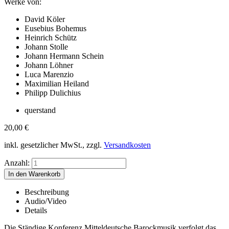
Werke von:
David Köler
Eusebius Bohemus
Heinrich Schütz
Johann Stolle
Johann Hermann Schein
Johann Löhner
Luca Marenzio
Maximilian Heiland
Philipp Dulichius
querstand
20,00
€
inkl. gesetzlicher MwSt., zzgl.
Versandkosten
Anzahl:
Beschreibung
Audio/Video
Details
Die Ständige Konferenz Mitteldeutsche Barockmusik verfolgt das