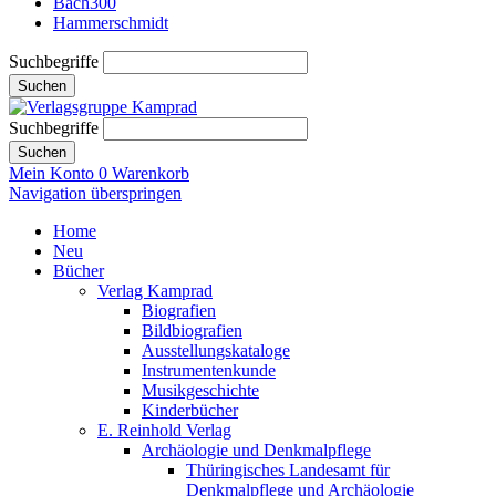
Bach300
Hammerschmidt
Suchbegriffe
Suchen
Suchbegriffe
Suchen
Mein Konto
0
Warenkorb
Navigation überspringen
Home
Neu
Bücher
Verlag Kamprad
Biografien
Bildbiografien
Ausstellungskataloge
Instrumentenkunde
Musikgeschichte
Kinderbücher
E. Reinhold Verlag
Archäologie und Denkmalpflege
Thüringisches Landesamt für
Denkmalpflege und Archäologie