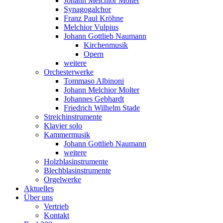
Johann Melchior Molter
Synagogalchor
Franz Paul Kröhne
Melchior Vulpius
Johann Gottlieb Naumann
Kirchenmusik
Opern
weitere
Orchesterwerke
Tommaso Albinoni
Johann Melchior Molter
Johannes Gebhardt
Friedrich Wilhelm Stade
Streichinstrumente
Klavier solo
Kammermusik
Johann Gottlieb Naumann
weitere
Holzblasinstrumente
Blechblasinstrumente
Orgelwerke
Aktuelles
Über uns
Vertrieb
Kontakt