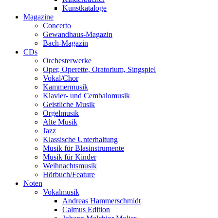
Kunstkataloge
Magazine
Concerto
Gewandhaus-Magazin
Bach-Magazin
CDs
Orchesterwerke
Oper, Operette, Oratorium, Singspiel
Vokal/Chor
Kammermusik
Klavier- und Cembalomusik
Geistliche Musik
Orgelmusik
Alte Musik
Jazz
Klassische Unterhaltung
Musik für Blasinstrumente
Musik für Kinder
Weihnachtsmusik
Hörbuch/Feature
Noten
Vokalmusik
Andreas Hammerschmidt
Calmus Edition