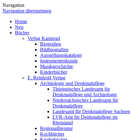
Navigation
Navigation überspringen
Home
Neu
Bücher
Verlag Kamprad
Biografien
Bildbiografien
Ausstellungskataloge
Instrumentenkunde
Musikgeschichte
Kinderbücher
E. Reinhold Verlag
Archäologie und Denkmalpflege
Thüringisches Landesamt für
Denkmalpflege und Archäologie
Niedersächsisches Landesamt für
Denkmalpflege
Landesamt für Denkmalpflege Sachsen
LVR-Amt für Denkmalpflege im
Rheinland
Regionalliteratur
Kochbücher
Kinderbücher