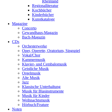
Rheinland
Regionalliteratur
Kochbücher
Kinderbücher
Kunstkataloge
Magazine
Concerto
Gewandhaus-Magazin
Bach-Magazin
CDs
Orchesterwerke
Oper, Operette, Oratorium, Singspiel
Vokal/Chor
Kammermusik
Klavier- und Cembalomusik
Geistliche Musik
Orgelmusik
Alte Musik
Jazz
Klassische Unterhaltung
Musik für Blasinstrumente
Musik für Kinder
Weihnachtsmusik
Hörbuch/Feature
Noten