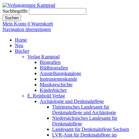
Suchbegriffe
Suchen
Mein Konto
0
Warenkorb
Navigation überspringen
Home
Neu
Bücher
Verlag Kamprad
Biografien
Bildbiografien
Ausstellungskataloge
Instrumentenkunde
Musikgeschichte
Kinderbücher
E. Reinhold Verlag
Archäologie und Denkmalpflege
Thüringisches Landesamt für
Denkmalpflege und Archäologie
Niedersächsisches Landesamt für
Denkmalpflege
Landesamt für Denkmalpflege Sachsen
LVR-Amt für Denkmalpflege im