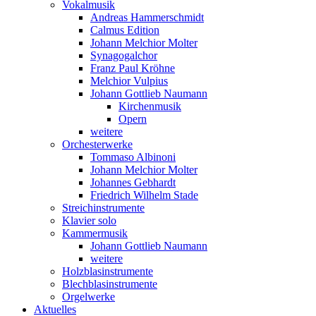
Vokalmusik
Andreas Hammerschmidt
Calmus Edition
Johann Melchior Molter
Synagogalchor
Franz Paul Kröhne
Melchior Vulpius
Johann Gottlieb Naumann
Kirchenmusik
Opern
weitere
Orchesterwerke
Tommaso Albinoni
Johann Melchior Molter
Johannes Gebhardt
Friedrich Wilhelm Stade
Streichinstrumente
Klavier solo
Kammermusik
Johann Gottlieb Naumann
weitere
Holzblasinstrumente
Blechblasinstrumente
Orgelwerke
Aktuelles