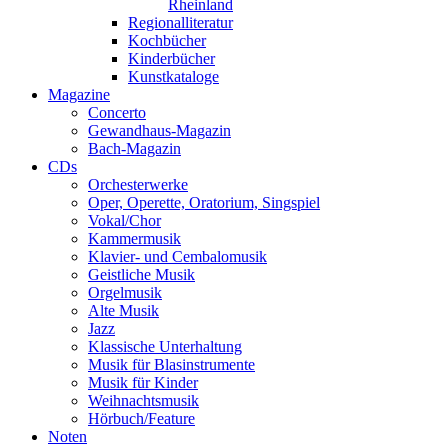
Rheinland
Regionalliteratur
Kochbücher
Kinderbücher
Kunstkataloge
Magazine
Concerto
Gewandhaus-Magazin
Bach-Magazin
CDs
Orchesterwerke
Oper, Operette, Oratorium, Singspiel
Vokal/Chor
Kammermusik
Klavier- und Cembalomusik
Geistliche Musik
Orgelmusik
Alte Musik
Jazz
Klassische Unterhaltung
Musik für Blasinstrumente
Musik für Kinder
Weihnachtsmusik
Hörbuch/Feature
Noten