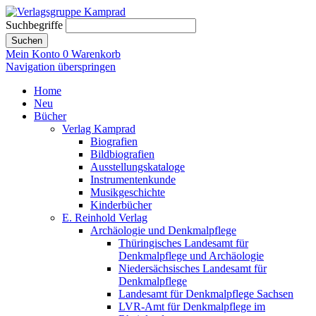
Suchbegriffe
Suchen
Mein Konto
0
Warenkorb
Navigation überspringen
Home
Neu
Bücher
Verlag Kamprad
Biografien
Bildbiografien
Ausstellungskataloge
Instrumentenkunde
Musikgeschichte
Kinderbücher
E. Reinhold Verlag
Archäologie und Denkmalpflege
Thüringisches Landesamt für
Denkmalpflege und Archäologie
Niedersächsisches Landesamt für
Denkmalpflege
Landesamt für Denkmalpflege Sachsen
LVR-Amt für Denkmalpflege im