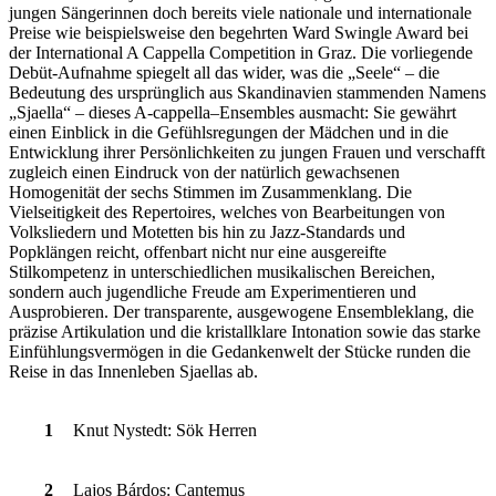
jungen Sängerinnen doch bereits viele nationale und internationale
Preise wie beispielsweise den begehrten Ward Swingle Award bei
der International A Cappella Competition in Graz. Die vorliegende
Debüt-Aufnahme spiegelt all das wider, was die „Seele“ – die
Bedeutung des ursprünglich aus Skandinavien stammenden Namens
„Sjaella“ – dieses A-cappella–Ensembles ausmacht: Sie gewährt
einen Einblick in die Gefühlsregungen der Mädchen und in die
Entwicklung ihrer Persönlichkeiten zu jungen Frauen und verschafft
zugleich einen Eindruck von der natürlich gewachsenen
Homogenität der sechs Stimmen im Zusammenklang. Die
Vielseitigkeit des Repertoires, welches von Bearbeitungen von
Volksliedern und Motetten bis hin zu Jazz-Standards und
Popklängen reicht, offenbart nicht nur eine ausgereifte
Stilkompetenz in unterschiedlichen musikalischen Bereichen,
sondern auch jugendliche Freude am Experimentieren und
Ausprobieren. Der transparente, ausgewogene Ensembleklang, die
präzise Artikulation und die kristallklare Intonation sowie das starke
Einfühlungsvermögen in die Gedankenwelt der Stücke runden die
Reise in das Innenleben Sjaellas ab.
1
Knut Nystedt: Sök Herren
2
Lajos Bárdos: Cantemus