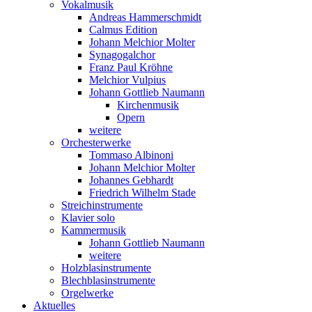
Vokalmusik
Andreas Hammerschmidt
Calmus Edition
Johann Melchior Molter
Synagogalchor
Franz Paul Kröhne
Melchior Vulpius
Johann Gottlieb Naumann
Kirchenmusik
Opern
weitere
Orchesterwerke
Tommaso Albinoni
Johann Melchior Molter
Johannes Gebhardt
Friedrich Wilhelm Stade
Streichinstrumente
Klavier solo
Kammermusik
Johann Gottlieb Naumann
weitere
Holzblasinstrumente
Blechblasinstrumente
Orgelwerke
Aktuelles