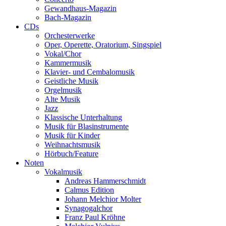
Gewandhaus-Magazin
Bach-Magazin
CDs
Orchesterwerke
Oper, Operette, Oratorium, Singspiel
Vokal/Chor
Kammermusik
Klavier- und Cembalomusik
Geistliche Musik
Orgelmusik
Alte Musik
Jazz
Klassische Unterhaltung
Musik für Blasinstrumente
Musik für Kinder
Weihnachtsmusik
Hörbuch/Feature
Noten
Vokalmusik
Andreas Hammerschmidt
Calmus Edition
Johann Melchior Molter
Synagogalchor
Franz Paul Kröhne