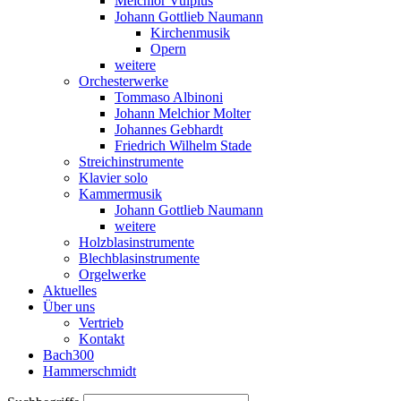
Melchior Vulpius
Johann Gottlieb Naumann
Kirchenmusik
Opern
weitere
Orchesterwerke
Tommaso Albinoni
Johann Melchior Molter
Johannes Gebhardt
Friedrich Wilhelm Stade
Streichinstrumente
Klavier solo
Kammermusik
Johann Gottlieb Naumann
weitere
Holzblasinstrumente
Blechblasinstrumente
Orgelwerke
Aktuelles
Über uns
Vertrieb
Kontakt
Bach300
Hammerschmidt