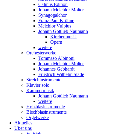
Calmus Edition
Johann Melchior Molter
Synagogalchor
Franz Paul Kröhne
Melchior Vulpius
Johann Gottlieb Naumann
Kirchenmusik
Opern
weitere
Orchesterwerke
Tommaso Albinoni
Johann Melchior Molter
Johannes Gebhardt
Friedrich Wilhelm Stade
Streichinstrumente
Klavier solo
Kammermusik
Johann Gottlieb Naumann
weitere
Holzblasinstrumente
Blechblasinstrumente
Orgelwerke
Aktuelles
Über uns
Vertrieb