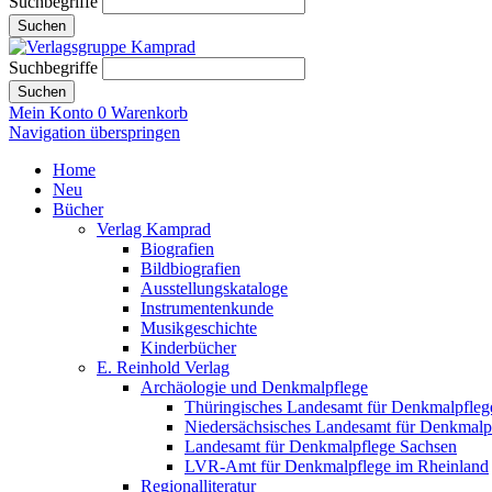
Suchbegriffe
Suchen
Suchbegriffe
Suchen
Mein Konto
0
Warenkorb
Navigation überspringen
Home
Neu
Bücher
Verlag Kamprad
Biografien
Bildbiografien
Ausstellungskataloge
Instrumentenkunde
Musikgeschichte
Kinderbücher
E. Reinhold Verlag
Archäologie und Denkmalpflege
Thüringisches Landesamt für Denkmalpfleg
Niedersächsisches Landesamt für Denkmalp
Landesamt für Denkmalpflege Sachsen
LVR-Amt für Denkmalpflege im Rheinland
Regionalliteratur