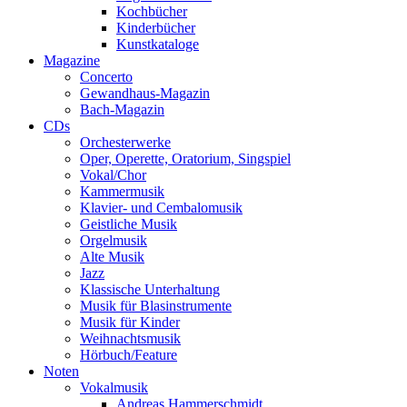
Kochbücher
Kinderbücher
Kunstkataloge
Magazine
Concerto
Gewandhaus-Magazin
Bach-Magazin
CDs
Orchesterwerke
Oper, Operette, Oratorium, Singspiel
Vokal/Chor
Kammermusik
Klavier- und Cembalomusik
Geistliche Musik
Orgelmusik
Alte Musik
Jazz
Klassische Unterhaltung
Musik für Blasinstrumente
Musik für Kinder
Weihnachtsmusik
Hörbuch/Feature
Noten
Vokalmusik
Andreas Hammerschmidt