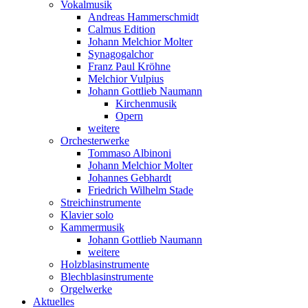
Vokalmusik
Andreas Hammerschmidt
Calmus Edition
Johann Melchior Molter
Synagogalchor
Franz Paul Kröhne
Melchior Vulpius
Johann Gottlieb Naumann
Kirchenmusik
Opern
weitere
Orchesterwerke
Tommaso Albinoni
Johann Melchior Molter
Johannes Gebhardt
Friedrich Wilhelm Stade
Streichinstrumente
Klavier solo
Kammermusik
Johann Gottlieb Naumann
weitere
Holzblasinstrumente
Blechblasinstrumente
Orgelwerke
Aktuelles