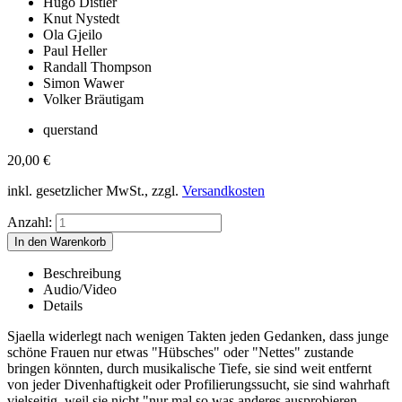
Hugo Distler
Knut Nystedt
Ola Gjeilo
Paul Heller
Randall Thompson
Simon Wawer
Volker Bräutigam
querstand
20,00
€
inkl. gesetzlicher MwSt., zzgl.
Versandkosten
Anzahl:
Beschreibung
Audio/Video
Details
Sjaella widerlegt nach wenigen Takten jeden Gedanken, dass junge
schöne Frauen nur etwas "Hübsches" oder "Nettes" zustande
bringen könnten, durch musikalische Tiefe, sie sind weit entfernt
von jeder Divenhaftigkeit oder Profilierungssucht, sie sind wahrhaft
vielseitig, weil sie nicht "nur mal so was anderes ausprobieren,