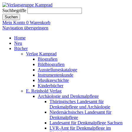
Suchbegriffe
Suchen
Mein Konto
0
Warenkorb
Navigation überspringen
Home
Neu
Bücher
Verlag Kamprad
Biografien
Bildbiografien
Ausstellungskataloge
Instrumentenkunde
Musikgeschichte
Kinderbücher
E. Reinhold Verlag
Archäologie und Denkmalpflege
Thüringisches Landesamt für
Denkmalpflege und Archäologie
Niedersächsisches Landesamt für
Denkmalpflege
Landesamt für Denkmalpflege Sachsen
LVR-Amt für Denkmalpflege im