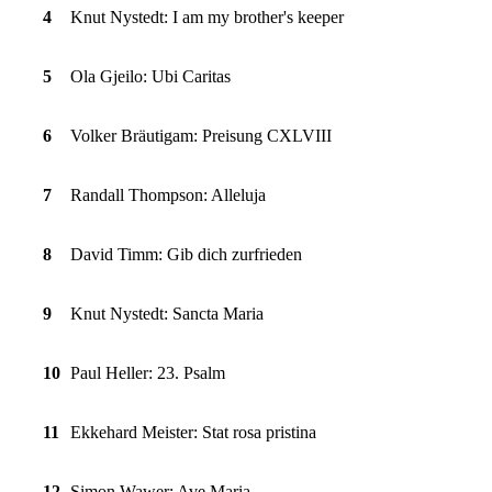
4
Knut Nystedt: I am my brother's keeper
5
Ola Gjeilo: Ubi Caritas
6
Volker Bräutigam: Preisung CXLVIII
7
Randall Thompson: Alleluja
8
David Timm: Gib dich zurfrieden
9
Knut Nystedt: Sancta Maria
10
Paul Heller: 23. Psalm
11
Ekkehard Meister: Stat rosa pristina
12
Simon Wawer: Ave Maria