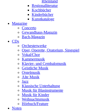
Rheinland
Regionalliteratur
Kochbücher
Kinderbücher
Kunstkataloge
Magazine
Concerto
Gewandhaus-Magazin
Bach-Magazin
CDs
Orchesterwerke
Oper, Operette, Oratorium, Singspiel
Vokal/Chor
Kammermusik
Klavier- und Cembalomusik
Geistliche Musik
Orgelmusik
Alte Musik
Jazz
Klassische Unterhaltung
Musik für Blasinstrumente
Musik für Kinder
Weihnachtsmusik
Hörbuch/Feature
Noten