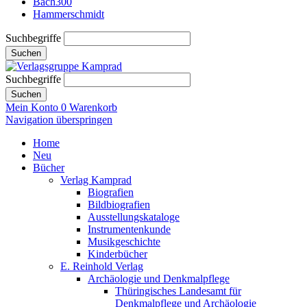
Bach300
Hammerschmidt
Suchbegriffe
Suchen
Suchbegriffe
Suchen
Mein Konto
0
Warenkorb
Navigation überspringen
Home
Neu
Bücher
Verlag Kamprad
Biografien
Bildbiografien
Ausstellungskataloge
Instrumentenkunde
Musikgeschichte
Kinderbücher
E. Reinhold Verlag
Archäologie und Denkmalpflege
Thüringisches Landesamt für
Denkmalpflege und Archäologie