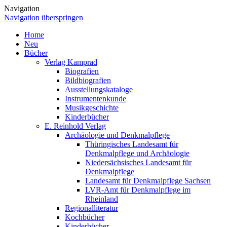
Navigation
Navigation überspringen
Home
Neu
Bücher
Verlag Kamprad
Biografien
Bildbiografien
Ausstellungskataloge
Instrumentenkunde
Musikgeschichte
Kinderbücher
E. Reinhold Verlag
Archäologie und Denkmalpflege
Thüringisches Landesamt für
Denkmalpflege und Archäologie
Niedersächsisches Landesamt für
Denkmalpflege
Landesamt für Denkmalpflege Sachsen
LVR-Amt für Denkmalpflege im
Rheinland
Regionalliteratur
Kochbücher
Kinderbücher