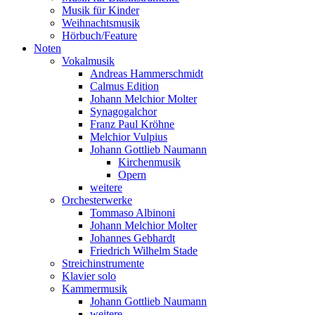
Musik für Kinder
Weihnachtsmusik
Hörbuch/Feature
Noten
Vokalmusik
Andreas Hammerschmidt
Calmus Edition
Johann Melchior Molter
Synagogalchor
Franz Paul Kröhne
Melchior Vulpius
Johann Gottlieb Naumann
Kirchenmusik
Opern
weitere
Orchesterwerke
Tommaso Albinoni
Johann Melchior Molter
Johannes Gebhardt
Friedrich Wilhelm Stade
Streichinstrumente
Klavier solo
Kammermusik
Johann Gottlieb Naumann
weitere