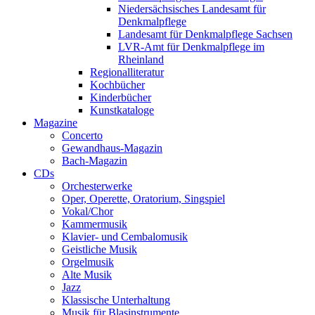
Niedersächsisches Landesamt für
Denkmalpflege
Landesamt für Denkmalpflege Sachsen
LVR-Amt für Denkmalpflege im
Rheinland
Regionalliteratur
Kochbücher
Kinderbücher
Kunstkataloge
Magazine
Concerto
Gewandhaus-Magazin
Bach-Magazin
CDs
Orchesterwerke
Oper, Operette, Oratorium, Singspiel
Vokal/Chor
Kammermusik
Klavier- und Cembalomusik
Geistliche Musik
Orgelmusik
Alte Musik
Jazz
Klassische Unterhaltung
Musik für Blasinstrumente