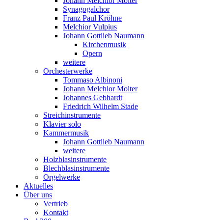
Johann Melchior Molter
Synagogalchor
Franz Paul Kröhne
Melchior Vulpius
Johann Gottlieb Naumann
Kirchenmusik
Opern
weitere
Orchesterwerke
Tommaso Albinoni
Johann Melchior Molter
Johannes Gebhardt
Friedrich Wilhelm Stade
Streichinstrumente
Klavier solo
Kammermusik
Johann Gottlieb Naumann
weitere
Holzblasinstrumente
Blechblasinstrumente
Orgelwerke
Aktuelles
Über uns
Vertrieb
Kontakt