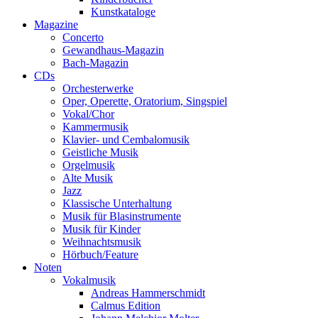
Kunstkataloge
Magazine
Concerto
Gewandhaus-Magazin
Bach-Magazin
CDs
Orchesterwerke
Oper, Operette, Oratorium, Singspiel
Vokal/Chor
Kammermusik
Klavier- und Cembalomusik
Geistliche Musik
Orgelmusik
Alte Musik
Jazz
Klassische Unterhaltung
Musik für Blasinstrumente
Musik für Kinder
Weihnachtsmusik
Hörbuch/Feature
Noten
Vokalmusik
Andreas Hammerschmidt
Calmus Edition