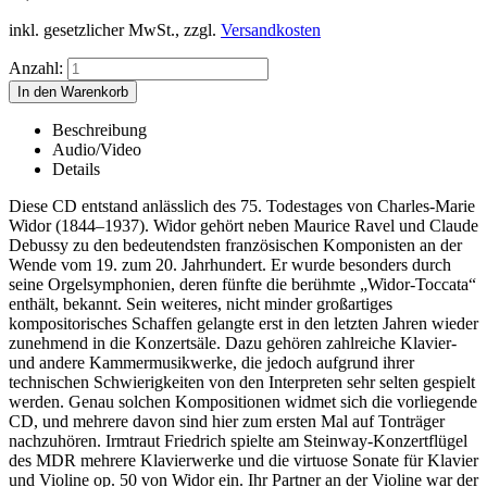
inkl. gesetzlicher MwSt., zzgl.
Versandkosten
Anzahl:
Beschreibung
Audio/Video
Details
Diese CD entstand anlässlich des 75. Todestages von Charles-Marie
Widor (1844–1937). Widor gehört neben Maurice Ravel und Claude
Debussy zu den bedeutendsten französischen Komponisten an der
Wende vom 19. zum 20. Jahrhundert. Er wurde besonders durch
seine Orgelsymphonien, deren fünfte die berühmte „Widor-Toccata“
enthält, bekannt. Sein weiteres, nicht minder großartiges
kompositorisches Schaffen gelangte erst in den letzten Jahren wieder
zunehmend in die Konzertsäle. Dazu gehören zahlreiche Klavier-
und andere Kammermusikwerke, die jedoch aufgrund ihrer
technischen Schwierigkeiten von den Interpreten sehr selten gespielt
werden. Genau solchen Kompositionen widmet sich die vorliegende
CD, und mehrere davon sind hier zum ersten Mal auf Tonträger
nachzuhören. Irmtraut Friedrich spielte am Steinway-Konzertflügel
des MDR mehrere Klavierwerke und die virtuose Sonate für Klavier
und Violine op. 50 von Widor ein. Ihr Partner an der Violine war der