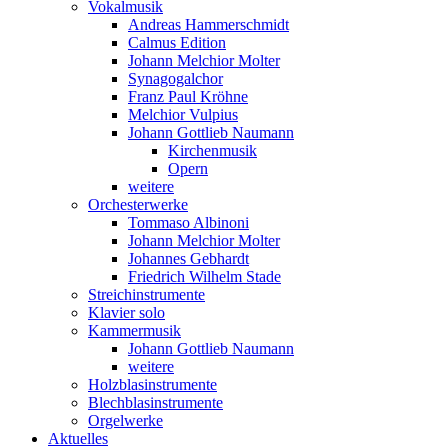
Vokalmusik
Andreas Hammerschmidt
Calmus Edition
Johann Melchior Molter
Synagogalchor
Franz Paul Kröhne
Melchior Vulpius
Johann Gottlieb Naumann
Kirchenmusik
Opern
weitere
Orchesterwerke
Tommaso Albinoni
Johann Melchior Molter
Johannes Gebhardt
Friedrich Wilhelm Stade
Streichinstrumente
Klavier solo
Kammermusik
Johann Gottlieb Naumann
weitere
Holzblasinstrumente
Blechblasinstrumente
Orgelwerke
Aktuelles