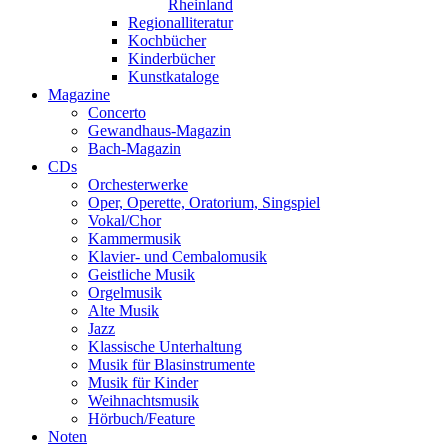
Rheinland
Regionalliteratur
Kochbücher
Kinderbücher
Kunstkataloge
Magazine
Concerto
Gewandhaus-Magazin
Bach-Magazin
CDs
Orchesterwerke
Oper, Operette, Oratorium, Singspiel
Vokal/Chor
Kammermusik
Klavier- und Cembalomusik
Geistliche Musik
Orgelmusik
Alte Musik
Jazz
Klassische Unterhaltung
Musik für Blasinstrumente
Musik für Kinder
Weihnachtsmusik
Hörbuch/Feature
Noten