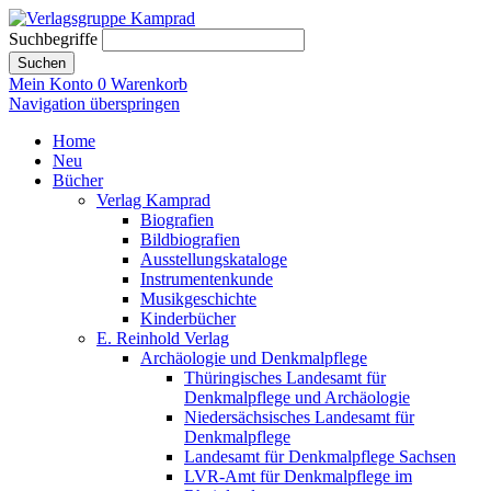
Suchbegriffe
Suchen
Mein Konto
0
Warenkorb
Navigation überspringen
Home
Neu
Bücher
Verlag Kamprad
Biografien
Bildbiografien
Ausstellungskataloge
Instrumentenkunde
Musikgeschichte
Kinderbücher
E. Reinhold Verlag
Archäologie und Denkmalpflege
Thüringisches Landesamt für
Denkmalpflege und Archäologie
Niedersächsisches Landesamt für
Denkmalpflege
Landesamt für Denkmalpflege Sachsen
LVR-Amt für Denkmalpflege im