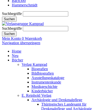
Bach300
Hammerschmidt
Suchbegriffe
Suchen
Suchbegriffe
Suchen
Mein Konto
0
Warenkorb
Navigation überspringen
Home
Neu
Bücher
Verlag Kamprad
Biografien
Bildbiografien
Ausstellungskataloge
Instrumentenkunde
Musikgeschichte
Kinderbücher
E. Reinhold Verlag
Archäologie und Denkmalpflege
Thüringisches Landesamt für
Denkmalpflege und Archäologie