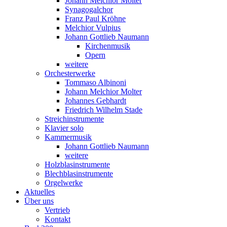
Johann Melchior Molter
Synagogalchor
Franz Paul Kröhne
Melchior Vulpius
Johann Gottlieb Naumann
Kirchenmusik
Opern
weitere
Orchesterwerke
Tommaso Albinoni
Johann Melchior Molter
Johannes Gebhardt
Friedrich Wilhelm Stade
Streichinstrumente
Klavier solo
Kammermusik
Johann Gottlieb Naumann
weitere
Holzblasinstrumente
Blechblasinstrumente
Orgelwerke
Aktuelles
Über uns
Vertrieb
Kontakt