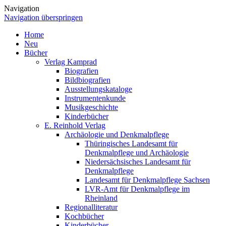
Navigation
Navigation überspringen
Home
Neu
Bücher
Verlag Kamprad
Biografien
Bildbiografien
Ausstellungskataloge
Instrumentenkunde
Musikgeschichte
Kinderbücher
E. Reinhold Verlag
Archäologie und Denkmalpflege
Thüringisches Landesamt für
Denkmalpflege und Archäologie
Niedersächsisches Landesamt für
Denkmalpflege
Landesamt für Denkmalpflege Sachsen
LVR-Amt für Denkmalpflege im
Rheinland
Regionalliteratur
Kochbücher
Kinderbücher