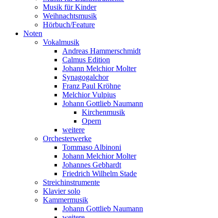
Musik für Kinder
Weihnachtsmusik
Hörbuch/Feature
Noten
Vokalmusik
Andreas Hammerschmidt
Calmus Edition
Johann Melchior Molter
Synagogalchor
Franz Paul Kröhne
Melchior Vulpius
Johann Gottlieb Naumann
Kirchenmusik
Opern
weitere
Orchesterwerke
Tommaso Albinoni
Johann Melchior Molter
Johannes Gebhardt
Friedrich Wilhelm Stade
Streichinstrumente
Klavier solo
Kammermusik
Johann Gottlieb Naumann
weitere