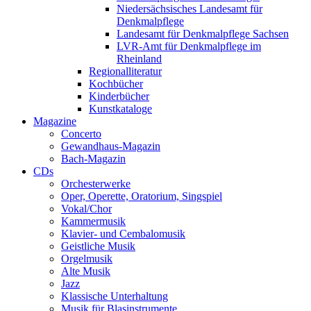
Niedersächsisches Landesamt für
Denkmalpflege
Landesamt für Denkmalpflege Sachsen
LVR-Amt für Denkmalpflege im
Rheinland
Regionalliteratur
Kochbücher
Kinderbücher
Kunstkataloge
Magazine
Concerto
Gewandhaus-Magazin
Bach-Magazin
CDs
Orchesterwerke
Oper, Operette, Oratorium, Singspiel
Vokal/Chor
Kammermusik
Klavier- und Cembalomusik
Geistliche Musik
Orgelmusik
Alte Musik
Jazz
Klassische Unterhaltung
Musik für Blasinstrumente