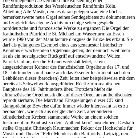
Die vorliegende CD verdankt ihre Entstehung einer
Rundfunkproduktion des Westdeutschen Rundfunks Köln,
Abteilung Alte Musik, dem es daran gelegen war, eine höchst
bemerkenswerte neue Orgel seines Sendegebietes zu dokumentieren
und zugleich das eigene Archiv um einige selten gespielte
norddeutsche und französische Werke zu ergänzen Die Orgel der
Katholischen Pfarrkirche St. Michael am Wasserturm zu Essen
wurde 1990 von der Manufacture d'orgues de Bruxelles erbaut. Sie
darf als gelungenes Exempel eines aus genauester historischer
Kenntnis erwachsenden Orgelbaus gelten, der dennoch weit mehr
ist als ein nostalgischer Rückgriff auf entschwundene Welten.
Patrick Collon, der die Erbauerwerkstatt leitet, ist ein
ausgezeichneter Kenner des französischen Orgelbaus des 17. und
18. Jahrhunderts und baute auch das Essener Instrument nach den
Leitbildern dieser (barocken) Zeit, leitet aber beispielsweise mit dem
bereits als Schwellwerk ausgeführten Récit zur romantischen
Bauphase des 19. Jahrhunderts über. Trotzdem bleibt die
altfranzösische Orgelmusik die auf dieser Orgel am authentischsten
reproduzierbare. Die Marchand-Einspielungen dieser CD sind
klangprächtige Beweise dafür. Immer wieder interessant ist es zu
beobachten, wie sich aus der gleichen Zeit, aber anderen
künstlerischen Kreisen stammende Werke an einem solchen
Instrument im Kontrast zu den "Authentikern" ausnehmen. Deshalb
stellte Organist Christoph Krummacher, Rektor der Hochschule für
Musik und Theater "Felix Mendelssohn Bartholdy" Leipzig, den