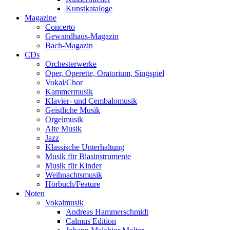
Kunstkataloge
Magazine
Concerto
Gewandhaus-Magazin
Bach-Magazin
CDs
Orchesterwerke
Oper, Operette, Oratorium, Singspiel
Vokal/Chor
Kammermusik
Klavier- und Cembalomusik
Geistliche Musik
Orgelmusik
Alte Musik
Jazz
Klassische Unterhaltung
Musik für Blasinstrumente
Musik für Kinder
Weihnachtsmusik
Hörbuch/Feature
Noten
Vokalmusik
Andreas Hammerschmidt
Calmus Edition