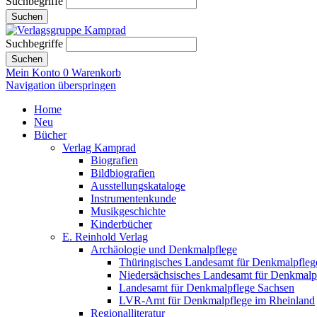
Suchbegriffe
Suchen
Suchbegriffe
Suchen
Mein Konto
0
Warenkorb
Navigation überspringen
Home
Neu
Bücher
Verlag Kamprad
Biografien
Bildbiografien
Ausstellungskataloge
Instrumentenkunde
Musikgeschichte
Kinderbücher
E. Reinhold Verlag
Archäologie und Denkmalpflege
Thüringisches Landesamt für Denkmalpfleg
Niedersächsisches Landesamt für Denkmalp
Landesamt für Denkmalpflege Sachsen
LVR-Amt für Denkmalpflege im Rheinland
Regionalliteratur