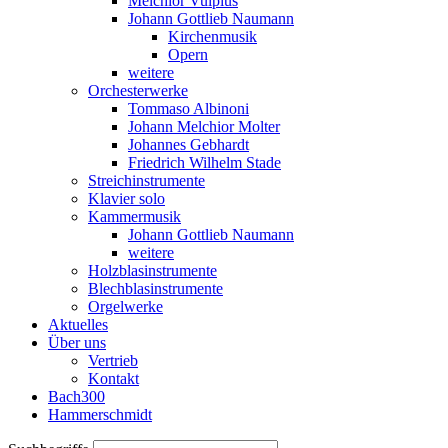
Melchior Vulpius
Johann Gottlieb Naumann
Kirchenmusik
Opern
weitere
Orchesterwerke
Tommaso Albinoni
Johann Melchior Molter
Johannes Gebhardt
Friedrich Wilhelm Stade
Streichinstrumente
Klavier solo
Kammermusik
Johann Gottlieb Naumann
weitere
Holzblasinstrumente
Blechblasinstrumente
Orgelwerke
Aktuelles
Über uns
Vertrieb
Kontakt
Bach300
Hammerschmidt