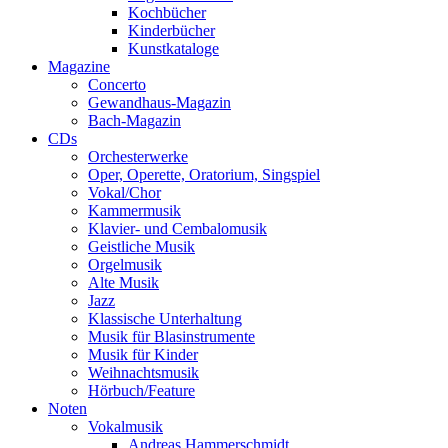
Kochbücher
Kinderbücher
Kunstkataloge
Magazine
Concerto
Gewandhaus-Magazin
Bach-Magazin
CDs
Orchesterwerke
Oper, Operette, Oratorium, Singspiel
Vokal/Chor
Kammermusik
Klavier- und Cembalomusik
Geistliche Musik
Orgelmusik
Alte Musik
Jazz
Klassische Unterhaltung
Musik für Blasinstrumente
Musik für Kinder
Weihnachtsmusik
Hörbuch/Feature
Noten
Vokalmusik
Andreas Hammerschmidt