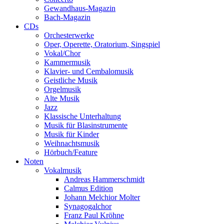
Gewandhaus-Magazin
Bach-Magazin
CDs
Orchesterwerke
Oper, Operette, Oratorium, Singspiel
Vokal/Chor
Kammermusik
Klavier- und Cembalomusik
Geistliche Musik
Orgelmusik
Alte Musik
Jazz
Klassische Unterhaltung
Musik für Blasinstrumente
Musik für Kinder
Weihnachtsmusik
Hörbuch/Feature
Noten
Vokalmusik
Andreas Hammerschmidt
Calmus Edition
Johann Melchior Molter
Synagogalchor
Franz Paul Kröhne