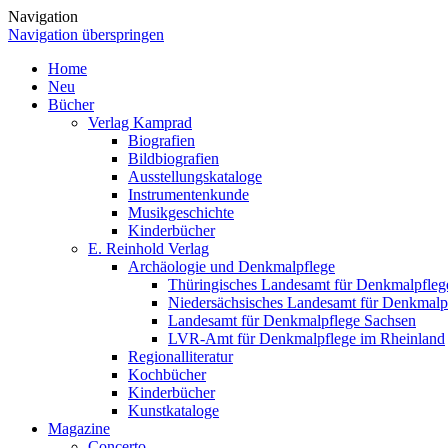
Navigation
Navigation überspringen
Home
Neu
Bücher
Verlag Kamprad
Biografien
Bildbiografien
Ausstellungskataloge
Instrumentenkunde
Musikgeschichte
Kinderbücher
E. Reinhold Verlag
Archäologie und Denkmalpflege
Thüringisches Landesamt für Denkmalpfleg
Niedersächsisches Landesamt für Denkmalp
Landesamt für Denkmalpflege Sachsen
LVR-Amt für Denkmalpflege im Rheinland
Regionalliteratur
Kochbücher
Kinderbücher
Kunstkataloge
Magazine
Concerto