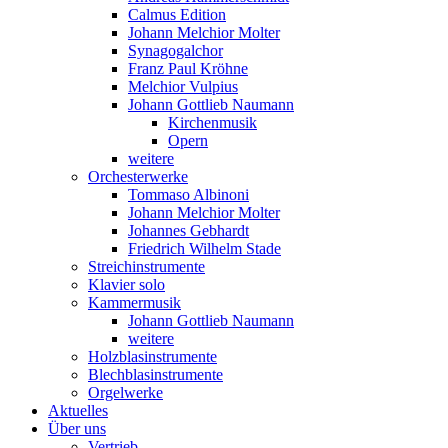
Calmus Edition
Johann Melchior Molter
Synagogalchor
Franz Paul Kröhne
Melchior Vulpius
Johann Gottlieb Naumann
Kirchenmusik
Opern
weitere
Orchesterwerke
Tommaso Albinoni
Johann Melchior Molter
Johannes Gebhardt
Friedrich Wilhelm Stade
Streichinstrumente
Klavier solo
Kammermusik
Johann Gottlieb Naumann
weitere
Holzblasinstrumente
Blechblasinstrumente
Orgelwerke
Aktuelles
Über uns
Vertrieb