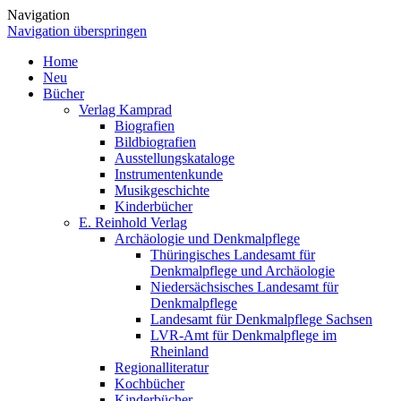
Navigation
Navigation überspringen
Home
Neu
Bücher
Verlag Kamprad
Biografien
Bildbiografien
Ausstellungskataloge
Instrumentenkunde
Musikgeschichte
Kinderbücher
E. Reinhold Verlag
Archäologie und Denkmalpflege
Thüringisches Landesamt für
Denkmalpflege und Archäologie
Niedersächsisches Landesamt für
Denkmalpflege
Landesamt für Denkmalpflege Sachsen
LVR-Amt für Denkmalpflege im
Rheinland
Regionalliteratur
Kochbücher
Kinderbücher