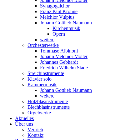
Johann Melchior Molter
Synagogalchor
Franz Paul Kröhne
Melchior Vulpius
Johann Gottlieb Naumann
Kirchenmusik
Opern
weitere
Orchesterwerke
Tommaso Albinoni
Johann Melchior Molter
Johannes Gebhardt
Friedrich Wilhelm Stade
Streichinstrumente
Klavier solo
Kammermusik
Johann Gottlieb Naumann
weitere
Holzblasinstrumente
Blechblasinstrumente
Orgelwerke
Aktuelles
Über uns
Vertrieb
Kontakt