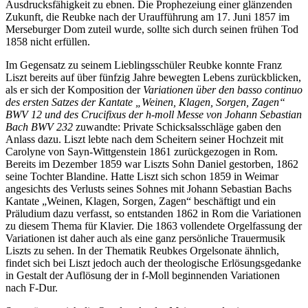
Ausdrucksfähigkeit zu ebnen. Die Prophezeiung einer glänzenden
Zukunft, die Reubke nach der Uraufführung am 17. Juni 1857 im
Merseburger Dom zuteil wurde, sollte sich durch seinen frühen Tod
1858 nicht erfüllen.
Im Gegensatz zu seinem Lieblingsschüler Reubke konnte Franz
Liszt bereits auf über fünfzig Jahre bewegten Lebens zurückblicken,
als er sich der Komposition der
Variationen über den basso continuo
des ersten Satzes der Kantate „Weinen, Klagen, Sorgen, Zagen“
BWV 12 und des Crucifixus der h-moll Messe von Johann Sebastian
Bach BWV 232
zuwandte: Private Schicksalsschläge gaben den
Anlass dazu. Liszt lebte nach dem Scheitern seiner Hochzeit mit
Carolyne von Sayn-Wittgenstein 1861 zurückgezogen in Rom.
Bereits im Dezember 1859 war Liszts Sohn Daniel gestorben, 1862
seine Tochter Blandine. Hatte Liszt sich schon 1859 in Weimar
angesichts des Verlusts seines Sohnes mit Johann Sebastian Bachs
Kantate „Weinen, Klagen, Sorgen, Zagen“ beschäftigt und ein
Präludium dazu verfasst, so entstanden 1862 in Rom die Variationen
zu diesem Thema für Klavier. Die 1863 vollendete Orgelfassung der
Variationen ist daher auch als eine ganz persönliche Trauermusik
Liszts zu sehen. In der Thematik Reubkes Orgelsonate ähnlich,
findet sich bei Liszt jedoch auch der theologische Erlösungsgedanke
in Gestalt der Auflösung der in f-Moll beginnenden Variationen
nach F-Dur.