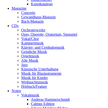
Kunstkataloge
Magazine
Concerto
Gewandhaus-Magazin
Bach-Magazin
CDs
Orchesterwerke
Oper, Operette, Oratorium, Singspiel
Vokal/Chor
Kammermusik
Klavier- und Cembalomusik
Geistliche Musik
Orgelmusik
Alte Musik
Jazz
Klassische Unterhaltung
Musik für Blasinstrumente
Musik für Kinder
Weihnachtsmusik
Hörbuch/Feature
Noten
Vokalmusik
Andreas Hammerschmidt
Calmus Edition