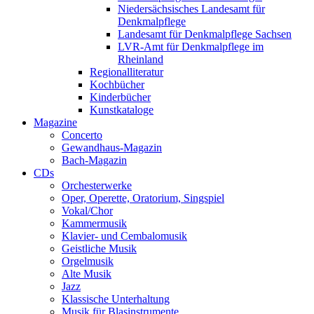
Niedersächsisches Landesamt für
Denkmalpflege
Landesamt für Denkmalpflege Sachsen
LVR-Amt für Denkmalpflege im
Rheinland
Regionalliteratur
Kochbücher
Kinderbücher
Kunstkataloge
Magazine
Concerto
Gewandhaus-Magazin
Bach-Magazin
CDs
Orchesterwerke
Oper, Operette, Oratorium, Singspiel
Vokal/Chor
Kammermusik
Klavier- und Cembalomusik
Geistliche Musik
Orgelmusik
Alte Musik
Jazz
Klassische Unterhaltung
Musik für Blasinstrumente