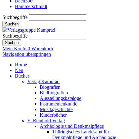
Bach300
Hammerschmidt
Suchbegriffe
Suchen
Suchbegriffe
Suchen
Mein Konto
0
Warenkorb
Navigation überspringen
Home
Neu
Bücher
Verlag Kamprad
Biografien
Bildbiografien
Ausstellungskataloge
Instrumentenkunde
Musikgeschichte
Kinderbücher
E. Reinhold Verlag
Archäologie und Denkmalpflege
Thüringisches Landesamt für
Denkmalpflege und Archäologie