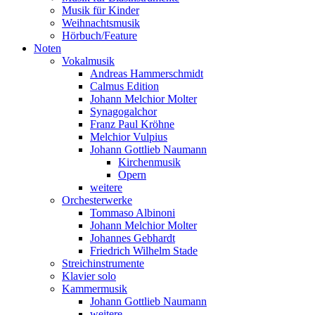
Musik für Kinder
Weihnachtsmusik
Hörbuch/Feature
Noten
Vokalmusik
Andreas Hammerschmidt
Calmus Edition
Johann Melchior Molter
Synagogalchor
Franz Paul Kröhne
Melchior Vulpius
Johann Gottlieb Naumann
Kirchenmusik
Opern
weitere
Orchesterwerke
Tommaso Albinoni
Johann Melchior Molter
Johannes Gebhardt
Friedrich Wilhelm Stade
Streichinstrumente
Klavier solo
Kammermusik
Johann Gottlieb Naumann
weitere