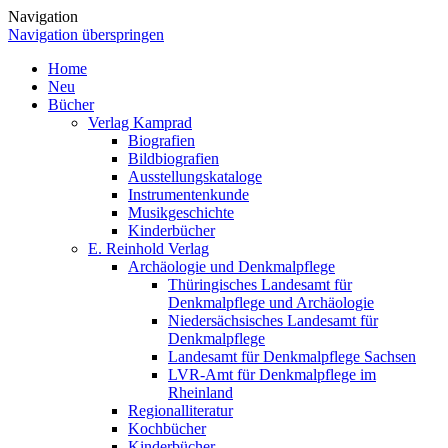
Navigation
Navigation überspringen
Home
Neu
Bücher
Verlag Kamprad
Biografien
Bildbiografien
Ausstellungskataloge
Instrumentenkunde
Musikgeschichte
Kinderbücher
E. Reinhold Verlag
Archäologie und Denkmalpflege
Thüringisches Landesamt für
Denkmalpflege und Archäologie
Niedersächsisches Landesamt für
Denkmalpflege
Landesamt für Denkmalpflege Sachsen
LVR-Amt für Denkmalpflege im
Rheinland
Regionalliteratur
Kochbücher
Kinderbücher