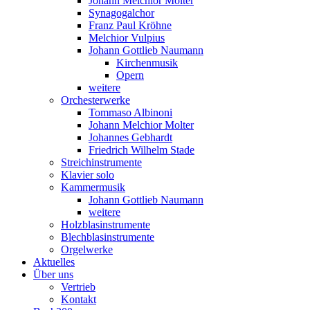
Johann Melchior Molter
Synagogalchor
Franz Paul Kröhne
Melchior Vulpius
Johann Gottlieb Naumann
Kirchenmusik
Opern
weitere
Orchesterwerke
Tommaso Albinoni
Johann Melchior Molter
Johannes Gebhardt
Friedrich Wilhelm Stade
Streichinstrumente
Klavier solo
Kammermusik
Johann Gottlieb Naumann
weitere
Holzblasinstrumente
Blechblasinstrumente
Orgelwerke
Aktuelles
Über uns
Vertrieb
Kontakt