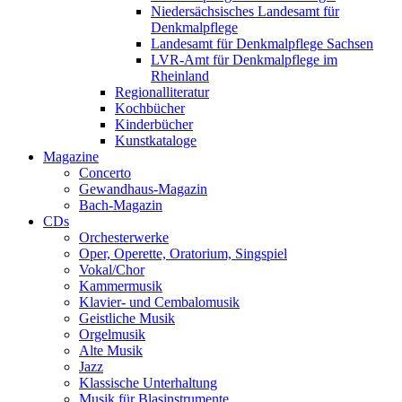
Niedersächsisches Landesamt für
Denkmalpflege
Landesamt für Denkmalpflege Sachsen
LVR-Amt für Denkmalpflege im
Rheinland
Regionalliteratur
Kochbücher
Kinderbücher
Kunstkataloge
Magazine
Concerto
Gewandhaus-Magazin
Bach-Magazin
CDs
Orchesterwerke
Oper, Operette, Oratorium, Singspiel
Vokal/Chor
Kammermusik
Klavier- und Cembalomusik
Geistliche Musik
Orgelmusik
Alte Musik
Jazz
Klassische Unterhaltung
Musik für Blasinstrumente