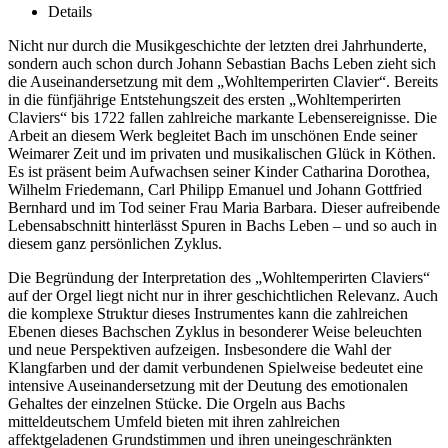
Details
Nicht nur durch die Musikgeschichte der letzten drei Jahrhunderte,
sondern auch schon durch Johann Sebastian Bachs Leben zieht sich
die Auseinandersetzung mit dem „Wohltemperirten Clavier“. Bereits
in die fünfjährige Entstehungszeit des ersten „Wohltemperirten
Claviers“ bis 1722 fallen zahlreiche markante Lebensereignisse. Die
Arbeit an diesem Werk begleitet Bach im unschönen Ende seiner
Weimarer Zeit und im privaten und musikalischen Glück in Köthen.
Es ist präsent beim Aufwachsen seiner Kinder Catharina Dorothea,
Wilhelm Friedemann, Carl Philipp Emanuel und Johann Gottfried
Bernhard und im Tod seiner Frau Maria Barbara. Dieser aufreibende
Lebensabschnitt hinterlässt Spuren in Bachs Leben – und so auch in
diesem ganz persönlichen Zyklus.
Die Begründung der Interpretation des „Wohltemperirten Claviers“
auf der Orgel liegt nicht nur in ihrer geschichtlichen Relevanz. Auch
die komplexe Struktur dieses Instrumentes kann die zahlreichen
Ebenen dieses Bachschen Zyklus in besonderer Weise beleuchten
und neue Perspektiven aufzeigen. Insbesondere die Wahl der
Klangfarben und der damit verbundenen Spielweise bedeutet eine
intensive Auseinandersetzung mit der Deutung des emotionalen
Gehaltes der einzelnen Stücke. Die Orgeln aus Bachs
mitteldeutschem Umfeld bieten mit ihren zahlreichen
affektgeladenen Grundstimmen und ihren uneingeschränkten