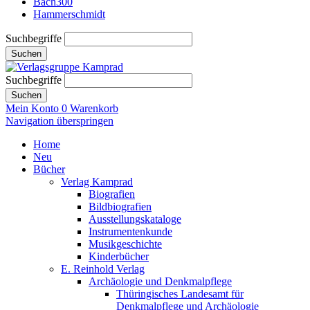
Bach300
Hammerschmidt
Suchbegriffe
Suchen
Suchbegriffe
Suchen
Mein Konto
0
Warenkorb
Navigation überspringen
Home
Neu
Bücher
Verlag Kamprad
Biografien
Bildbiografien
Ausstellungskataloge
Instrumentenkunde
Musikgeschichte
Kinderbücher
E. Reinhold Verlag
Archäologie und Denkmalpflege
Thüringisches Landesamt für
Denkmalpflege und Archäologie