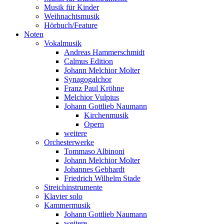
Musik für Kinder
Weihnachtsmusik
Hörbuch/Feature
Noten
Vokalmusik
Andreas Hammerschmidt
Calmus Edition
Johann Melchior Molter
Synagogalchor
Franz Paul Kröhne
Melchior Vulpius
Johann Gottlieb Naumann
Kirchenmusik
Opern
weitere
Orchesterwerke
Tommaso Albinoni
Johann Melchior Molter
Johannes Gebhardt
Friedrich Wilhelm Stade
Streichinstrumente
Klavier solo
Kammermusik
Johann Gottlieb Naumann
weitere