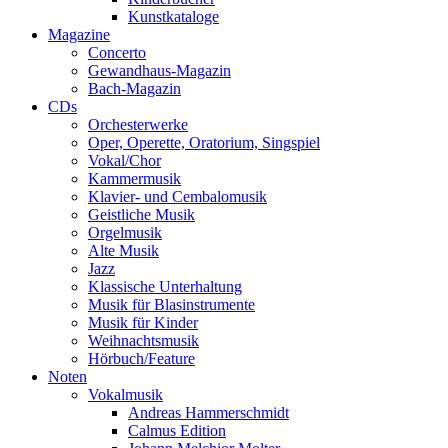
Kunstkataloge
Magazine
Concerto
Gewandhaus-Magazin
Bach-Magazin
CDs
Orchesterwerke
Oper, Operette, Oratorium, Singspiel
Vokal/Chor
Kammermusik
Klavier- und Cembalomusik
Geistliche Musik
Orgelmusik
Alte Musik
Jazz
Klassische Unterhaltung
Musik für Blasinstrumente
Musik für Kinder
Weihnachtsmusik
Hörbuch/Feature
Noten
Vokalmusik
Andreas Hammerschmidt
Calmus Edition