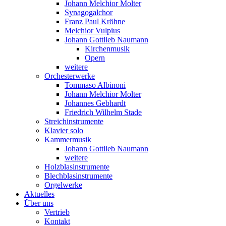
Johann Melchior Molter
Synagogalchor
Franz Paul Kröhne
Melchior Vulpius
Johann Gottlieb Naumann
Kirchenmusik
Opern
weitere
Orchesterwerke
Tommaso Albinoni
Johann Melchior Molter
Johannes Gebhardt
Friedrich Wilhelm Stade
Streichinstrumente
Klavier solo
Kammermusik
Johann Gottlieb Naumann
weitere
Holzblasinstrumente
Blechblasinstrumente
Orgelwerke
Aktuelles
Über uns
Vertrieb
Kontakt