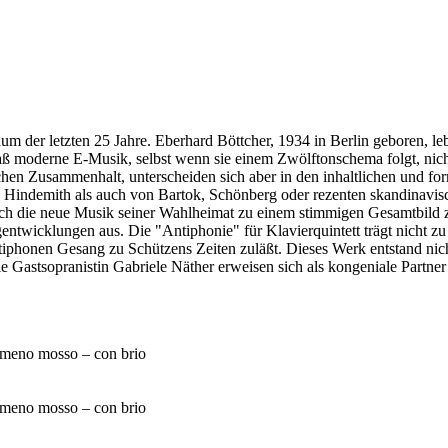
 der letzten 25 Jahre. Eberhard Böttcher, 1934 in Berlin geboren, leb
aß moderne E-Musik, selbst wenn sie einem Zwölftonschema folgt, nic
hen Zusammenhalt, unterscheiden sich aber in den inhaltlichen und f
indemith als auch von Bartok, Schönberg oder rezenten skandinavisch
ch die neue Musik seiner Wahlheimat zu einem stimmigen Gesamtbild zu
gentwicklungen aus. Die "Antiphonie" für Klavierquintett trägt nicht z
ntiphonen Gesang zu Schützens Zeiten zuläßt. Dieses Werk entstand nic
Gastsopranistin Gabriele Näther erweisen sich als kongeniale Partner
 meno mosso – con brio
 meno mosso – con brio