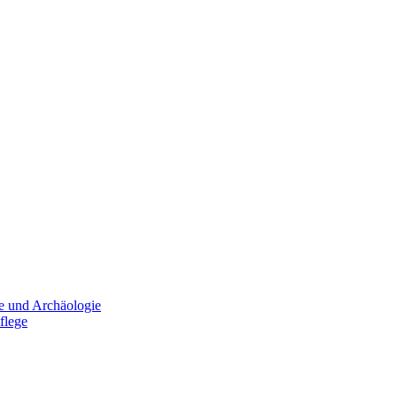
e und Archäologie
flege