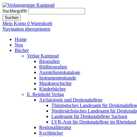
Suchbegriffe
Suchen
Mein Konto
0
Warenkorb
Navigation überspringen
Home
Neu
Bücher
Verlag Kamprad
Biografien
Bildbiografien
Ausstellungskataloge
Instrumentenkunde
Musikgeschichte
Kinderbücher
E. Reinhold Verlag
Archäologie und Denkmalpflege
Thüringisches Landesamt für Denkmalpfleg
Niedersächsisches Landesamt für Denkmalp
Landesamt für Denkmalpflege Sachsen
LVR-Amt für Denkmalpflege im Rheinland
Regionalliteratur
Kochbücher