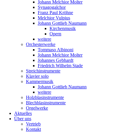
Johann Melchior Molter
Synagogalchor
Franz Paul Kröhne
Melchior Vulpius
Johann Gottlieb Naumann
Kirchenmusik
Opern
weitere
Orchesterwerke
Tommaso Albinoni
Johann Melchior Molter
Johannes Gebhardt
Friedrich Wilhelm Stade
Streichinstrumente
Klavier solo
Kammermusik
Johann Gottlieb Naumann
weitere
Holzblasinstrumente
Blechblasinstrumente
Orgelwerke
Aktuelles
Über uns
Vertrieb
Kontakt