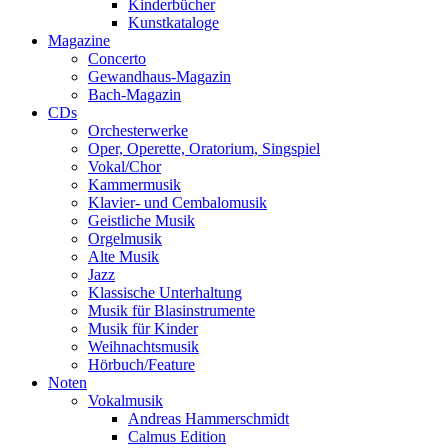
Kinderbücher
Kunstkataloge
Magazine
Concerto
Gewandhaus-Magazin
Bach-Magazin
CDs
Orchesterwerke
Oper, Operette, Oratorium, Singspiel
Vokal/Chor
Kammermusik
Klavier- und Cembalomusik
Geistliche Musik
Orgelmusik
Alte Musik
Jazz
Klassische Unterhaltung
Musik für Blasinstrumente
Musik für Kinder
Weihnachtsmusik
Hörbuch/Feature
Noten
Vokalmusik
Andreas Hammerschmidt
Calmus Edition