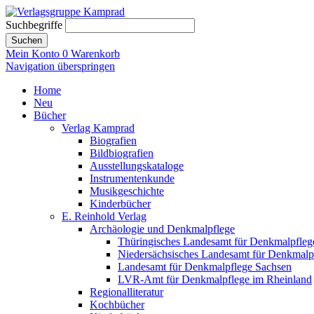
Suchbegriffe
Suchen
Mein Konto
0
Warenkorb
Navigation überspringen
Home
Neu
Bücher
Verlag Kamprad
Biografien
Bildbiografien
Ausstellungskataloge
Instrumentenkunde
Musikgeschichte
Kinderbücher
E. Reinhold Verlag
Archäologie und Denkmalpflege
Thüringisches Landesamt für Denkmalpfleg
Niedersächsisches Landesamt für Denkmalp
Landesamt für Denkmalpflege Sachsen
LVR-Amt für Denkmalpflege im Rheinland
Regionalliteratur
Kochbücher