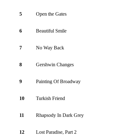
5
Open the Gates
6
Beautiful Smile
7
No Way Back
8
Gershwin Changes
9
Painting Of Broadway
10
Turkish Friend
11
Rhapsody In Dark Grey
12
Lost Paradise, Part 2