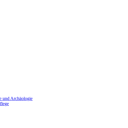
e und Archäologie
flege