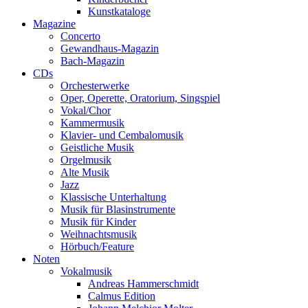
Kunstkataloge
Magazine
Concerto
Gewandhaus-Magazin
Bach-Magazin
CDs
Orchesterwerke
Oper, Operette, Oratorium, Singspiel
Vokal/Chor
Kammermusik
Klavier- und Cembalomusik
Geistliche Musik
Orgelmusik
Alte Musik
Jazz
Klassische Unterhaltung
Musik für Blasinstrumente
Musik für Kinder
Weihnachtsmusik
Hörbuch/Feature
Noten
Vokalmusik
Andreas Hammerschmidt
Calmus Edition