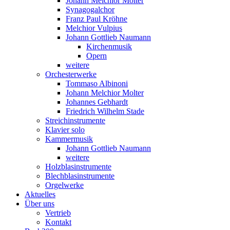
Johann Melchior Molter
Synagogalchor
Franz Paul Kröhne
Melchior Vulpius
Johann Gottlieb Naumann
Kirchenmusik
Opern
weitere
Orchesterwerke
Tommaso Albinoni
Johann Melchior Molter
Johannes Gebhardt
Friedrich Wilhelm Stade
Streichinstrumente
Klavier solo
Kammermusik
Johann Gottlieb Naumann
weitere
Holzblasinstrumente
Blechblasinstrumente
Orgelwerke
Aktuelles
Über uns
Vertrieb
Kontakt