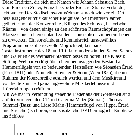
Diese Tradition, die sich mit Namen wie Johann Sebastian Bach,
Carl Friedrich Zelter, Franz Liszt oder Richard Strauss verbindet,
lebt weiter: Das Stadtschloss zu Weimar ist nach wie vor ein Ort
herausragender musikalischer Ereignisse. Seit mehreren Jahren
gelingt es mit der Konzertreihe „Klingendes Schloss“, historische
Räume – von denen einige zu den schönsten Raumschöpfungen des
Klassizismus in Deutschland zählen – musikalisch zu neuem Leben
zu erwecken. Ein sorgfältig und kenntnisreich ausgewähltes
Programm bietet die reizvolle Möglichkeit, kostbare
Tasteninstrumente des 18. und 19. Jahrhunderts in den Sälen, Salons
und Galerien des Weimarer Stadtschlosses zu hören. Die Klassik
Stiftung Weimar verfügt über einen herausragenden Bestand an
Hammerflügeln von so bedeutenden Herstellern wie Sébastien Érard
(Paris 1811) oder Nannette Streicher & Sohn (Wien 1825), die im
Rahmen der Konzertreihe gespielt werden und dem Musikfreund
von heute zum Teil ganz ungewohnte Musikerlebnisse und
Hörerfahrungen eröffnen.
Mit Weimar in Verbindung stehende Lieder aus der Goethezeit sind
auf der vorliegenden CD mit Caterina Maier (Sopran), Thomas
Stimmel (Bass) und Liese Klahn (Hammerflügel von Hippe, Érard
und Streicher) zu hören; eine zusätzliche DVD ermöglicht Einblicke
ins Schloss.