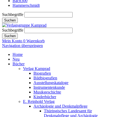
Bach300
Hammerschmidt
Suchbegriffe
Suchen
Suchbegriffe
Suchen
Mein Konto
0
Warenkorb
Navigation überspringen
Home
Neu
Bücher
Verlag Kamprad
Biografien
Bildbiografien
Ausstellungskataloge
Instrumentenkunde
Musikgeschichte
Kinderbücher
E. Reinhold Verlag
Archäologie und Denkmalpflege
Thüringisches Landesamt für
Denkmalpflege und Archäologie