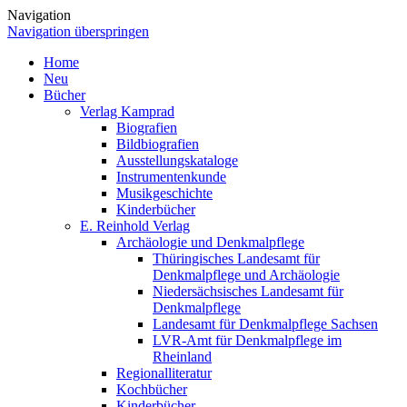
Navigation
Navigation überspringen
Home
Neu
Bücher
Verlag Kamprad
Biografien
Bildbiografien
Ausstellungskataloge
Instrumentenkunde
Musikgeschichte
Kinderbücher
E. Reinhold Verlag
Archäologie und Denkmalpflege
Thüringisches Landesamt für
Denkmalpflege und Archäologie
Niedersächsisches Landesamt für
Denkmalpflege
Landesamt für Denkmalpflege Sachsen
LVR-Amt für Denkmalpflege im
Rheinland
Regionalliteratur
Kochbücher
Kinderbücher