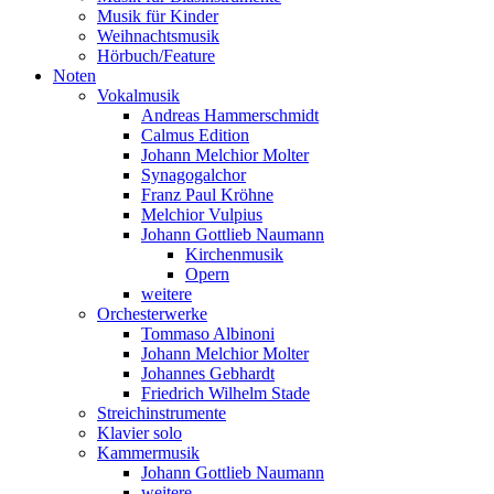
Musik für Kinder
Weihnachtsmusik
Hörbuch/Feature
Noten
Vokalmusik
Andreas Hammerschmidt
Calmus Edition
Johann Melchior Molter
Synagogalchor
Franz Paul Kröhne
Melchior Vulpius
Johann Gottlieb Naumann
Kirchenmusik
Opern
weitere
Orchesterwerke
Tommaso Albinoni
Johann Melchior Molter
Johannes Gebhardt
Friedrich Wilhelm Stade
Streichinstrumente
Klavier solo
Kammermusik
Johann Gottlieb Naumann
weitere