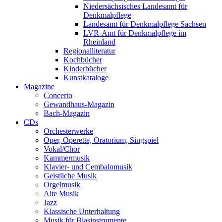
Niedersächsisches Landesamt für
Denkmalpflege
Landesamt für Denkmalpflege Sachsen
LVR-Amt für Denkmalpflege im
Rheinland
Regionalliteratur
Kochbücher
Kinderbücher
Kunstkataloge
Magazine
Concerto
Gewandhaus-Magazin
Bach-Magazin
CDs
Orchesterwerke
Oper, Operette, Oratorium, Singspiel
Vokal/Chor
Kammermusik
Klavier- und Cembalomusik
Geistliche Musik
Orgelmusik
Alte Musik
Jazz
Klassische Unterhaltung
Musik für Blasinstrumente