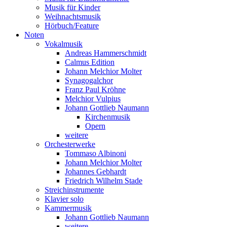
Musik für Kinder
Weihnachtsmusik
Hörbuch/Feature
Noten
Vokalmusik
Andreas Hammerschmidt
Calmus Edition
Johann Melchior Molter
Synagogalchor
Franz Paul Kröhne
Melchior Vulpius
Johann Gottlieb Naumann
Kirchenmusik
Opern
weitere
Orchesterwerke
Tommaso Albinoni
Johann Melchior Molter
Johannes Gebhardt
Friedrich Wilhelm Stade
Streichinstrumente
Klavier solo
Kammermusik
Johann Gottlieb Naumann
weitere