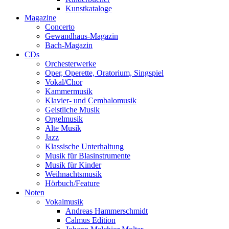
Kunstkataloge
Magazine
Concerto
Gewandhaus-Magazin
Bach-Magazin
CDs
Orchesterwerke
Oper, Operette, Oratorium, Singspiel
Vokal/Chor
Kammermusik
Klavier- und Cembalomusik
Geistliche Musik
Orgelmusik
Alte Musik
Jazz
Klassische Unterhaltung
Musik für Blasinstrumente
Musik für Kinder
Weihnachtsmusik
Hörbuch/Feature
Noten
Vokalmusik
Andreas Hammerschmidt
Calmus Edition