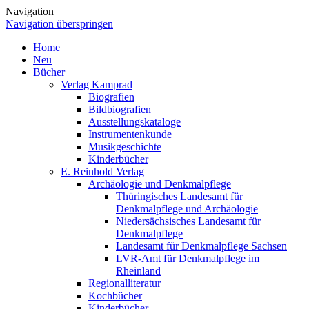
Navigation
Navigation überspringen
Home
Neu
Bücher
Verlag Kamprad
Biografien
Bildbiografien
Ausstellungskataloge
Instrumentenkunde
Musikgeschichte
Kinderbücher
E. Reinhold Verlag
Archäologie und Denkmalpflege
Thüringisches Landesamt für
Denkmalpflege und Archäologie
Niedersächsisches Landesamt für
Denkmalpflege
Landesamt für Denkmalpflege Sachsen
LVR-Amt für Denkmalpflege im
Rheinland
Regionalliteratur
Kochbücher
Kinderbücher