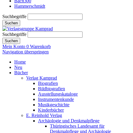
Bach300
Hammerschmidt
Suchbegriffe
Suchen
Suchbegriffe
Suchen
Mein Konto
0
Warenkorb
Navigation überspringen
Home
Neu
Bücher
Verlag Kamprad
Biografien
Bildbiografien
Ausstellungskataloge
Instrumentenkunde
Musikgeschichte
Kinderbücher
E. Reinhold Verlag
Archäologie und Denkmalpflege
Thüringisches Landesamt für
Denkmalpflege und Archäologie