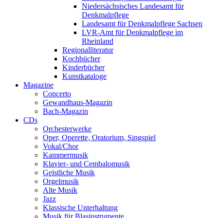
Niedersächsisches Landesamt für
Denkmalpflege
Landesamt für Denkmalpflege Sachsen
LVR-Amt für Denkmalpflege im
Rheinland
Regionalliteratur
Kochbücher
Kinderbücher
Kunstkataloge
Magazine
Concerto
Gewandhaus-Magazin
Bach-Magazin
CDs
Orchesterwerke
Oper, Operette, Oratorium, Singspiel
Vokal/Chor
Kammermusik
Klavier- und Cembalomusik
Geistliche Musik
Orgelmusik
Alte Musik
Jazz
Klassische Unterhaltung
Musik für Blasinstrumente