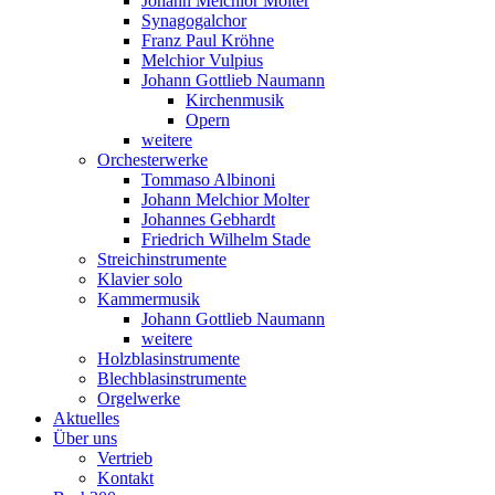
Johann Melchior Molter
Synagogalchor
Franz Paul Kröhne
Melchior Vulpius
Johann Gottlieb Naumann
Kirchenmusik
Opern
weitere
Orchesterwerke
Tommaso Albinoni
Johann Melchior Molter
Johannes Gebhardt
Friedrich Wilhelm Stade
Streichinstrumente
Klavier solo
Kammermusik
Johann Gottlieb Naumann
weitere
Holzblasinstrumente
Blechblasinstrumente
Orgelwerke
Aktuelles
Über uns
Vertrieb
Kontakt