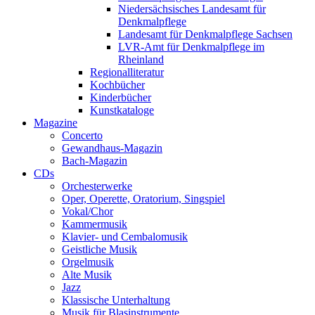
Niedersächsisches Landesamt für
Denkmalpflege
Landesamt für Denkmalpflege Sachsen
LVR-Amt für Denkmalpflege im
Rheinland
Regionalliteratur
Kochbücher
Kinderbücher
Kunstkataloge
Magazine
Concerto
Gewandhaus-Magazin
Bach-Magazin
CDs
Orchesterwerke
Oper, Operette, Oratorium, Singspiel
Vokal/Chor
Kammermusik
Klavier- und Cembalomusik
Geistliche Musik
Orgelmusik
Alte Musik
Jazz
Klassische Unterhaltung
Musik für Blasinstrumente