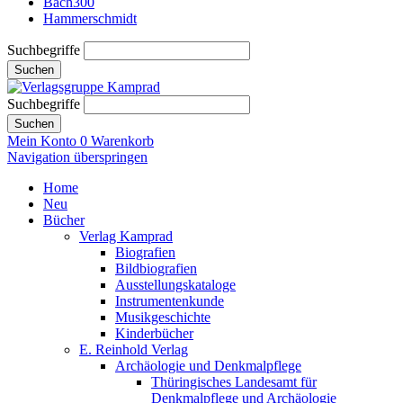
Bach300
Hammerschmidt
Suchbegriffe
Suchen
Suchbegriffe
Suchen
Mein Konto
0
Warenkorb
Navigation überspringen
Home
Neu
Bücher
Verlag Kamprad
Biografien
Bildbiografien
Ausstellungskataloge
Instrumentenkunde
Musikgeschichte
Kinderbücher
E. Reinhold Verlag
Archäologie und Denkmalpflege
Thüringisches Landesamt für
Denkmalpflege und Archäologie