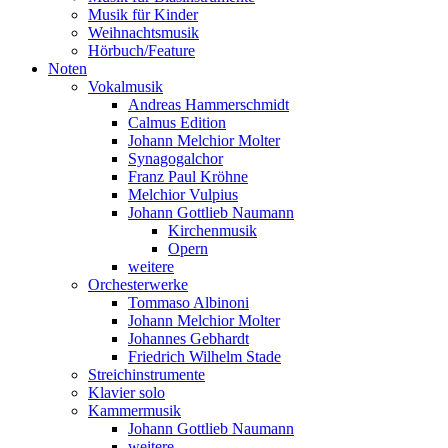
Musik für Kinder
Weihnachtsmusik
Hörbuch/Feature
Noten
Vokalmusik
Andreas Hammerschmidt
Calmus Edition
Johann Melchior Molter
Synagogalchor
Franz Paul Kröhne
Melchior Vulpius
Johann Gottlieb Naumann
Kirchenmusik
Opern
weitere
Orchesterwerke
Tommaso Albinoni
Johann Melchior Molter
Johannes Gebhardt
Friedrich Wilhelm Stade
Streichinstrumente
Klavier solo
Kammermusik
Johann Gottlieb Naumann
weitere