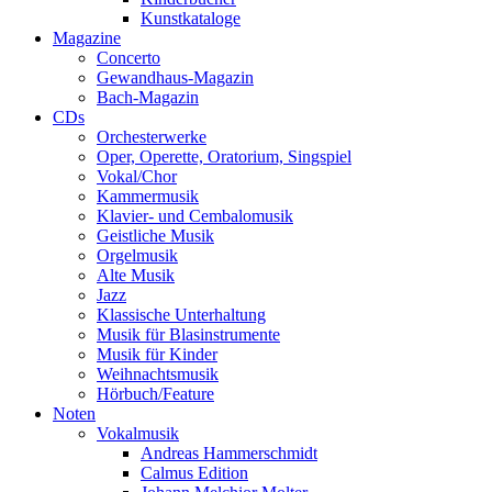
Kunstkataloge
Magazine
Concerto
Gewandhaus-Magazin
Bach-Magazin
CDs
Orchesterwerke
Oper, Operette, Oratorium, Singspiel
Vokal/Chor
Kammermusik
Klavier- und Cembalomusik
Geistliche Musik
Orgelmusik
Alte Musik
Jazz
Klassische Unterhaltung
Musik für Blasinstrumente
Musik für Kinder
Weihnachtsmusik
Hörbuch/Feature
Noten
Vokalmusik
Andreas Hammerschmidt
Calmus Edition