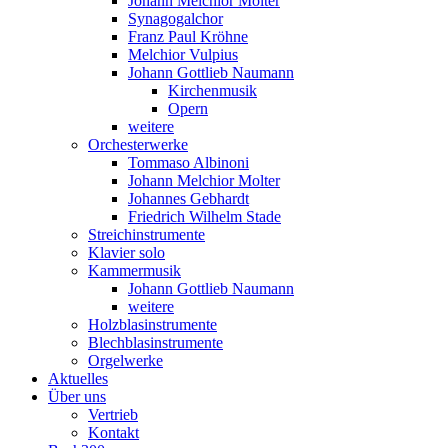
Johann Melchior Molter
Synagogalchor
Franz Paul Kröhne
Melchior Vulpius
Johann Gottlieb Naumann
Kirchenmusik
Opern
weitere
Orchesterwerke
Tommaso Albinoni
Johann Melchior Molter
Johannes Gebhardt
Friedrich Wilhelm Stade
Streichinstrumente
Klavier solo
Kammermusik
Johann Gottlieb Naumann
weitere
Holzblasinstrumente
Blechblasinstrumente
Orgelwerke
Aktuelles
Über uns
Vertrieb
Kontakt