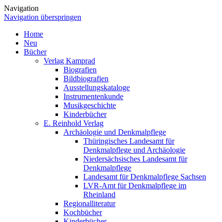
Navigation
Navigation überspringen
Home
Neu
Bücher
Verlag Kamprad
Biografien
Bildbiografien
Ausstellungskataloge
Instrumentenkunde
Musikgeschichte
Kinderbücher
E. Reinhold Verlag
Archäologie und Denkmalpflege
Thüringisches Landesamt für
Denkmalpflege und Archäologie
Niedersächsisches Landesamt für
Denkmalpflege
Landesamt für Denkmalpflege Sachsen
LVR-Amt für Denkmalpflege im
Rheinland
Regionalliteratur
Kochbücher
Kinderbücher