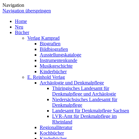
Navigation
Navigation überspringen
Home
Neu
Bücher
Verlag Kamprad
Biografien
Bildbiografien
Ausstellungskataloge
Instrumentenkunde
Musikgeschichte
Kinderbücher
E. Reinhold Verlag
Archäologie und Denkmalpflege
Thüringisches Landesamt für
Denkmalpflege und Archäologie
Niedersächsisches Landesamt für
Denkmalpflege
Landesamt für Denkmalpflege Sachsen
LVR-Amt für Denkmalpflege im
Rheinland
Regionalliteratur
Kochbücher
Kinderbücher