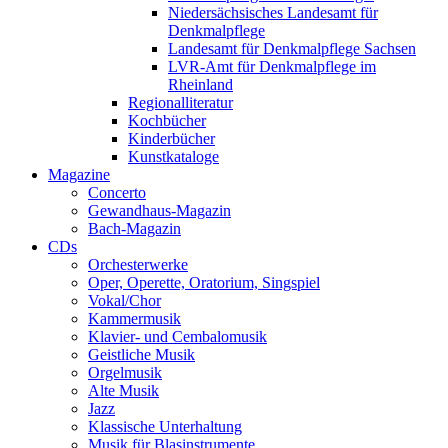
Niedersächsisches Landesamt für
Denkmalpflege
Landesamt für Denkmalpflege Sachsen
LVR-Amt für Denkmalpflege im
Rheinland
Regionalliteratur
Kochbücher
Kinderbücher
Kunstkataloge
Magazine
Concerto
Gewandhaus-Magazin
Bach-Magazin
CDs
Orchesterwerke
Oper, Operette, Oratorium, Singspiel
Vokal/Chor
Kammermusik
Klavier- und Cembalomusik
Geistliche Musik
Orgelmusik
Alte Musik
Jazz
Klassische Unterhaltung
Musik für Blasinstrumente