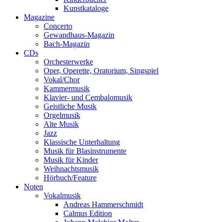
Kunstkataloge
Magazine
Concerto
Gewandhaus-Magazin
Bach-Magazin
CDs
Orchesterwerke
Oper, Operette, Oratorium, Singspiel
Vokal/Chor
Kammermusik
Klavier- und Cembalomusik
Geistliche Musik
Orgelmusik
Alte Musik
Jazz
Klassische Unterhaltung
Musik für Blasinstrumente
Musik für Kinder
Weihnachtsmusik
Hörbuch/Feature
Noten
Vokalmusik
Andreas Hammerschmidt
Calmus Edition