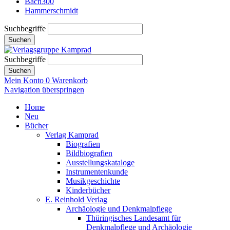
Bach300
Hammerschmidt
Suchbegriffe
Suchen
Suchbegriffe
Suchen
Mein Konto
0
Warenkorb
Navigation überspringen
Home
Neu
Bücher
Verlag Kamprad
Biografien
Bildbiografien
Ausstellungskataloge
Instrumentenkunde
Musikgeschichte
Kinderbücher
E. Reinhold Verlag
Archäologie und Denkmalpflege
Thüringisches Landesamt für
Denkmalpflege und Archäologie