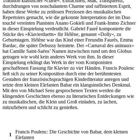
Tradition klassischer »clarté«. Einfachheit, Maß, Transparenz,
durchdrungen von nonchalantem Charme und raffiniertem Esprit,
haben diese Werke zu zeitlosen Preziosen des musikalischen
Repertoires gemacht, wie die gekonnte Interpretation der im Duo
touché vereinten Pianisten Anano Gokieli und Frank-Immo Zichner
in dieser Einspielung verdeutlicht. Gabriel Fauré komponierte die
Stücke des »Klavierduetts« für Hélène, genannt »Dolly«, zu
Geburtstagen. Hélène war das Kind einer Freundin Faurés, Emma
Bardac, die später Debussy heiratete. Der »Carnaval des animaux«
hat Camille Saint-Saëns’ Namen inzwischen rund um den Globus
getragen wie wohl kein anderes Werk von ihm. In dieser
Einspielung erklingt das Werk in der vom Komponisten
geschaffenen Fassung für Klavier zu vier Händen. Francis Poulenc
ließ sich zu seiner Komposition durch eine der berühmtesten
Gestalten der französischsprachigen Kinderliteratur anregen und
setzte dem kleinen Elefanten Babar ein klangsinnliches Denkmal.
Mit den von Michael Sens gesprochenen Texten werden die
klingenden Geschichten ebenso zu literarischen Entdeckungen wie
zu musikalischen, die Klein und Groß einladen, zu lachen,
mitzufiebern und schlicht zu genießen.
Francis Poulenc: Die Geschichte von Babar, dem kleinen
1
Elefanten