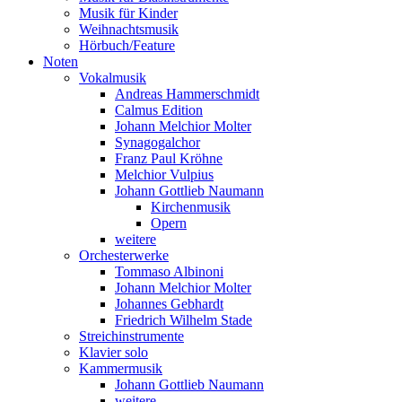
Musik für Kinder
Weihnachtsmusik
Hörbuch/Feature
Noten
Vokalmusik
Andreas Hammerschmidt
Calmus Edition
Johann Melchior Molter
Synagogalchor
Franz Paul Kröhne
Melchior Vulpius
Johann Gottlieb Naumann
Kirchenmusik
Opern
weitere
Orchesterwerke
Tommaso Albinoni
Johann Melchior Molter
Johannes Gebhardt
Friedrich Wilhelm Stade
Streichinstrumente
Klavier solo
Kammermusik
Johann Gottlieb Naumann
weitere