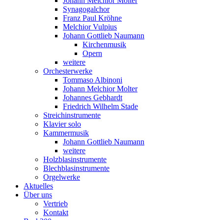
Johann Melchior Molter
Synagogalchor
Franz Paul Kröhne
Melchior Vulpius
Johann Gottlieb Naumann
Kirchenmusik
Opern
weitere
Orchesterwerke
Tommaso Albinoni
Johann Melchior Molter
Johannes Gebhardt
Friedrich Wilhelm Stade
Streichinstrumente
Klavier solo
Kammermusik
Johann Gottlieb Naumann
weitere
Holzblasinstrumente
Blechblasinstrumente
Orgelwerke
Aktuelles
Über uns
Vertrieb
Kontakt