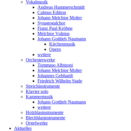
Vokalmusik
Andreas Hammerschmidt
Calmus Edition
Johann Melchior Molter
Synagogalchor
Franz Paul Kröhne
Melchior Vulpius
Johann Gottlieb Naumann
Kirchenmusik
Opern
weitere
Orchesterwerke
Tommaso Albinoni
Johann Melchior Molter
Johannes Gebhardt
Friedrich Wilhelm Stade
Streichinstrumente
Klavier solo
Kammermusik
Johann Gottlieb Naumann
weitere
Holzblasinstrumente
Blechblasinstrumente
Orgelwerke
Aktuelles