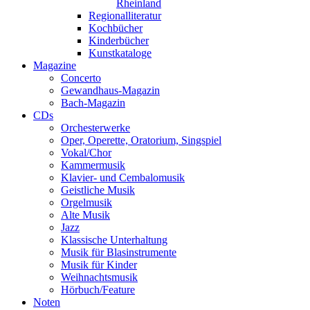
Rheinland
Regionalliteratur
Kochbücher
Kinderbücher
Kunstkataloge
Magazine
Concerto
Gewandhaus-Magazin
Bach-Magazin
CDs
Orchesterwerke
Oper, Operette, Oratorium, Singspiel
Vokal/Chor
Kammermusik
Klavier- und Cembalomusik
Geistliche Musik
Orgelmusik
Alte Musik
Jazz
Klassische Unterhaltung
Musik für Blasinstrumente
Musik für Kinder
Weihnachtsmusik
Hörbuch/Feature
Noten