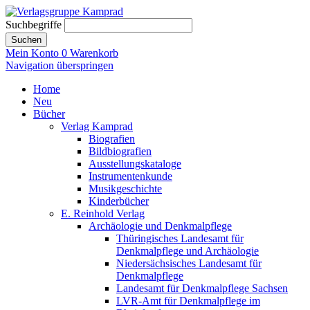
Suchbegriffe
Suchen
Mein Konto
0
Warenkorb
Navigation überspringen
Home
Neu
Bücher
Verlag Kamprad
Biografien
Bildbiografien
Ausstellungskataloge
Instrumentenkunde
Musikgeschichte
Kinderbücher
E. Reinhold Verlag
Archäologie und Denkmalpflege
Thüringisches Landesamt für
Denkmalpflege und Archäologie
Niedersächsisches Landesamt für
Denkmalpflege
Landesamt für Denkmalpflege Sachsen
LVR-Amt für Denkmalpflege im