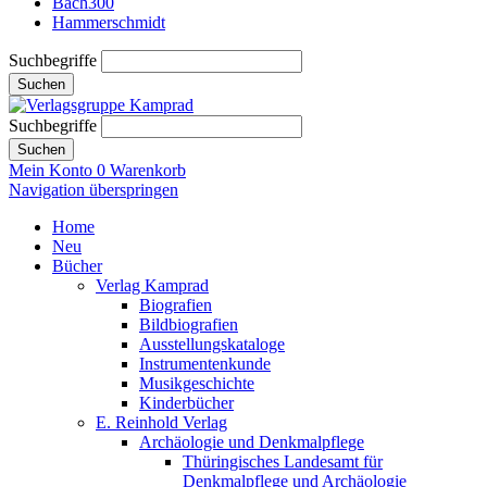
Bach300
Hammerschmidt
Suchbegriffe
Suchen
Suchbegriffe
Suchen
Mein Konto
0
Warenkorb
Navigation überspringen
Home
Neu
Bücher
Verlag Kamprad
Biografien
Bildbiografien
Ausstellungskataloge
Instrumentenkunde
Musikgeschichte
Kinderbücher
E. Reinhold Verlag
Archäologie und Denkmalpflege
Thüringisches Landesamt für
Denkmalpflege und Archäologie