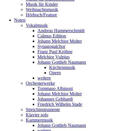
Musik für Kinder
Weihnachtsmusik
Hörbuch/Feature
Noten
Vokalmusik
Andreas Hammerschmidt
Calmus Edition
Johann Melchior Molter
Synagogalchor
Franz Paul Kröhne
Melchior Vulpius
Johann Gottlieb Naumann
Kirchenmusik
Opern
weitere
Orchesterwerke
Tommaso Albinoni
Johann Melchior Molter
Johannes Gebhardt
Friedrich Wilhelm Stade
Streichinstrumente
Klavier solo
Kammermusik
Johann Gottlieb Naumann
weitere