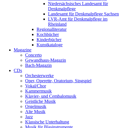
Niedersächsisches Landesamt für
Denkmalpflege
Landesamt für Denkmalpflege Sachsen
LVR-Amt für Denkmalpflege im
Rheinland
Regionalliteratur
Kochbücher
Kinderbücher
Kunstkataloge
Magazine
Concerto
Gewandhaus-Magazin
Bach-Magazin
CDs
Orchesterwerke
Oper, Operette, Oratorium, Singspiel
Vokal/Chor
Kammermusik
Klavier- und Cembalomusik
Geistliche Musik
Orgelmusik
Alte Musik
Jazz
Klassische Unterhaltung
Musik für Blasinstrumente