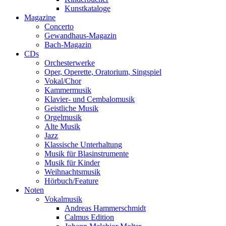
Kunstkataloge
Magazine
Concerto
Gewandhaus-Magazin
Bach-Magazin
CDs
Orchesterwerke
Oper, Operette, Oratorium, Singspiel
Vokal/Chor
Kammermusik
Klavier- und Cembalomusik
Geistliche Musik
Orgelmusik
Alte Musik
Jazz
Klassische Unterhaltung
Musik für Blasinstrumente
Musik für Kinder
Weihnachtsmusik
Hörbuch/Feature
Noten
Vokalmusik
Andreas Hammerschmidt
Calmus Edition