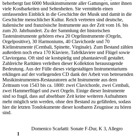
beherbergt fast 6000 Musikinstrumente aller Gattungen, unter ihnen
viele Kostbarkeiten und Seltenheiten. Sie vermitteln einen
umfassenden Einblick in die Geschichte der Musik und damit in die
Geschichte menschlicher Kultur. Reich vertreten sind deutsche,
italienische und französische Instrumente aus der Zeit vom 16. bis
zum 20. Jahrhundert. Zu der Sammlung der historischen
Tasteninstrumente gehören etwa 20 Orgelinstrumente (Orgeln,
Orgelpositive), 30 Harmoniums, 40 Clavichorde und 70
Kielinstrumente (Cembali, Spinette, Virginale). Zum Bestand zählen
außerdem noch etwa 170 Klaviere, Tafelklaviere und Flügel sowie
Claviorgana. Oft sind sie kostspielig und phantasievoll gestaltet.
Zahlreiche Raritäten verleihen dieser Kollektion herausragende
Bedeutung. Aus der Fülle dieses vielgestaltigen Instrumentariums
erklingen auf der vorliegenden CD dank der Arbeit von betreuenden
Musikinstrumenten-Restauratoren acht Instrumente aus dem
Zeitraum von 1543 bis ca. 1800: zwei Clavichorde, zwei Cembali,
zwei Hammerflügel und zwei Orgeln. Einige dieser Instrumente
sind so fragil, dass auf absehbare Zeit keine weiteren Aufnahmen
mehr möglich sein werden, ohne den Bestand zu gefährden, sodass
hier die letzten Tondokumente dieser kostbaren Zeugnisse zu hören
sind.
Domenico Scarlatti: Sonate F-Dur, K 3, Allegro
1