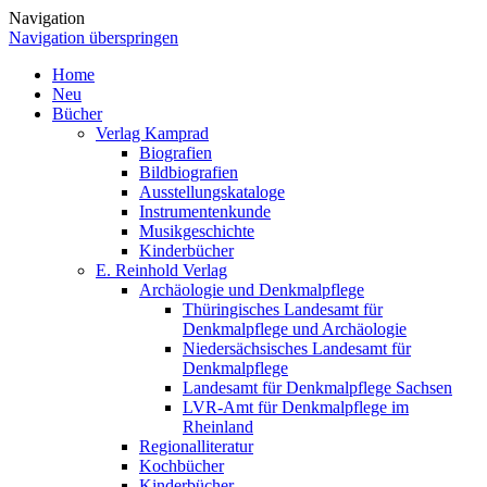
Navigation
Navigation überspringen
Home
Neu
Bücher
Verlag Kamprad
Biografien
Bildbiografien
Ausstellungskataloge
Instrumentenkunde
Musikgeschichte
Kinderbücher
E. Reinhold Verlag
Archäologie und Denkmalpflege
Thüringisches Landesamt für
Denkmalpflege und Archäologie
Niedersächsisches Landesamt für
Denkmalpflege
Landesamt für Denkmalpflege Sachsen
LVR-Amt für Denkmalpflege im
Rheinland
Regionalliteratur
Kochbücher
Kinderbücher