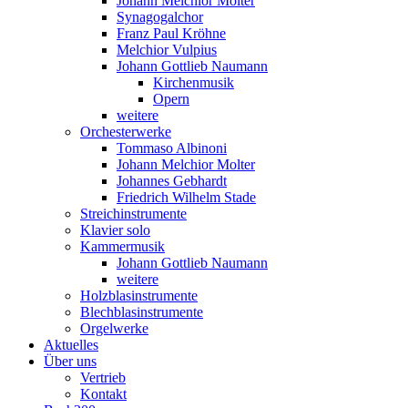
Johann Melchior Molter
Synagogalchor
Franz Paul Kröhne
Melchior Vulpius
Johann Gottlieb Naumann
Kirchenmusik
Opern
weitere
Orchesterwerke
Tommaso Albinoni
Johann Melchior Molter
Johannes Gebhardt
Friedrich Wilhelm Stade
Streichinstrumente
Klavier solo
Kammermusik
Johann Gottlieb Naumann
weitere
Holzblasinstrumente
Blechblasinstrumente
Orgelwerke
Aktuelles
Über uns
Vertrieb
Kontakt