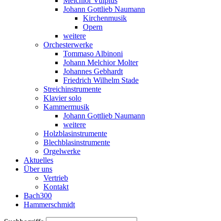
Melchior Vulpius
Johann Gottlieb Naumann
Kirchenmusik
Opern
weitere
Orchesterwerke
Tommaso Albinoni
Johann Melchior Molter
Johannes Gebhardt
Friedrich Wilhelm Stade
Streichinstrumente
Klavier solo
Kammermusik
Johann Gottlieb Naumann
weitere
Holzblasinstrumente
Blechblasinstrumente
Orgelwerke
Aktuelles
Über uns
Vertrieb
Kontakt
Bach300
Hammerschmidt