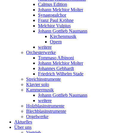
Calmus Edition
Johann Melchior Molter
Synagogalchor
Franz Paul Kröhne
Melchior Vulpius
Johann Gottlieb Naumann
Kirchenmusik
Opern
weitere
Orchesterwerke
Tommaso Albinoni
Johann Melchior Molter
Johannes Gebhardt
Friedrich Wilhelm Stade
Streichinstrumente
Klavier solo
Kammermusik
Johann Gottlieb Naumann
weitere
Holzblasinstrumente
Blechblasinstrumente
Orgelwerke
Aktuelles
Über uns
Vertrieb