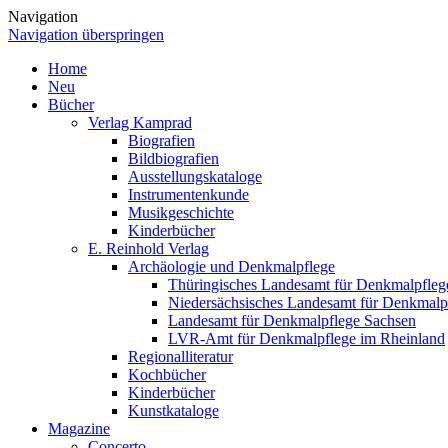
Navigation
Navigation überspringen
Home
Neu
Bücher
Verlag Kamprad
Biografien
Bildbiografien
Ausstellungskataloge
Instrumentenkunde
Musikgeschichte
Kinderbücher
E. Reinhold Verlag
Archäologie und Denkmalpflege
Thüringisches Landesamt für Denkmalpfleg
Niedersächsisches Landesamt für Denkmalp
Landesamt für Denkmalpflege Sachsen
LVR-Amt für Denkmalpflege im Rheinland
Regionalliteratur
Kochbücher
Kinderbücher
Kunstkataloge
Magazine
Concerto