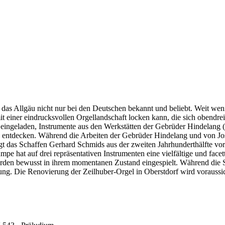
as Allgäu nicht nur bei den Deutschen bekannt und beliebt. Weit wenige
t einer eindrucksvollen Orgellandschaft locken kann, die sich obendre
ist eingeladen, Instrumente aus den Werkstätten der Gebrüder Hindelang
entdecken. Während die Arbeiten der Gebrüder Hindelang und von Josef
gt das Schaffen Gerhard Schmids aus der zweiten Jahrhunderthälfte v
 hat auf drei repräsentativen Instrumenten eine vielfältige und facett
wurden bewusst in ihrem momentanen Zustand eingespielt. Während die S
ng. Die Renovierung der Zeilhuber-Orgel in Oberstdorf wird voraussic