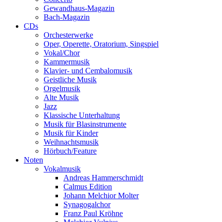
Gewandhaus-Magazin
Bach-Magazin
CDs
Orchesterwerke
Oper, Operette, Oratorium, Singspiel
Vokal/Chor
Kammermusik
Klavier- und Cembalomusik
Geistliche Musik
Orgelmusik
Alte Musik
Jazz
Klassische Unterhaltung
Musik für Blasinstrumente
Musik für Kinder
Weihnachtsmusik
Hörbuch/Feature
Noten
Vokalmusik
Andreas Hammerschmidt
Calmus Edition
Johann Melchior Molter
Synagogalchor
Franz Paul Kröhne