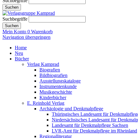
Suchbegriffe
Suchen
Suchbegriffe
Suchen
Mein Konto
0
Warenkorb
Navigation überspringen
Home
Neu
Bücher
Verlag Kamprad
Biografien
Bildbiografien
Ausstellungskataloge
Instrumentenkunde
Musikgeschichte
Kinderbücher
E. Reinhold Verlag
Archäologie und Denkmalpflege
Thüringisches Landesamt für Denkmalpfleg
Niedersächsisches Landesamt für Denkmalp
Landesamt für Denkmalpflege Sachsen
LVR-Amt für Denkmalpflege im Rheinland
Regionalliteratur