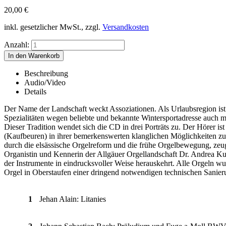
20,00
€
inkl. gesetzlicher MwSt., zzgl.
Versandkosten
Anzahl:
Beschreibung
Audio/Video
Details
Der Name der Landschaft weckt Assoziationen. Als Urlaubsregion ist d
Spezialitäten wegen beliebte und bekannte Wintersportadresse auch mi
Dieser Tradition wendet sich die CD in drei Porträts zu. Der Hörer 
(Kaufbeuren) in ihrer bemerkenswerten klanglichen Möglichkeiten zu 
durch die elsässische Orgelreform und die frühe Orgelbewegung, zeu
Organistin und Kennerin der Allgäuer Orgellandschaft Dr. Andrea Kumpe
der Instrumente in eindrucksvoller Weise herauskehrt. Alle Orgeln 
Orgel in Oberstaufen einer dringend notwendigen technischen Sanieru
1
Jehan Alain: Litanies