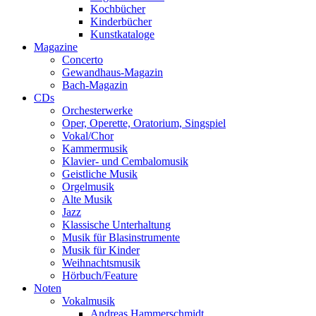
Kochbücher
Kinderbücher
Kunstkataloge
Magazine
Concerto
Gewandhaus-Magazin
Bach-Magazin
CDs
Orchesterwerke
Oper, Operette, Oratorium, Singspiel
Vokal/Chor
Kammermusik
Klavier- und Cembalomusik
Geistliche Musik
Orgelmusik
Alte Musik
Jazz
Klassische Unterhaltung
Musik für Blasinstrumente
Musik für Kinder
Weihnachtsmusik
Hörbuch/Feature
Noten
Vokalmusik
Andreas Hammerschmidt