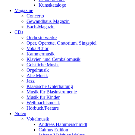
Kunstkataloge
Magazine
Concerto
Gewandhaus-Magazin
Bach-Magazin
CDs
Orchesterwerke
Oper, Operette, Oratorium, Singspiel
Vokal/Chor
Kammermusik
Klavier- und Cembalomusik
Geistliche Musik
Orgelmusik
Alte Musik
Jazz
Klassische Unterhaltung
Musik für Blasinstrumente
Musik für Kinder
Weihnachtsmusik
Hörbuch/Feature
Noten
Vokalmusik
Andreas Hammerschmidt
Calmus Edition