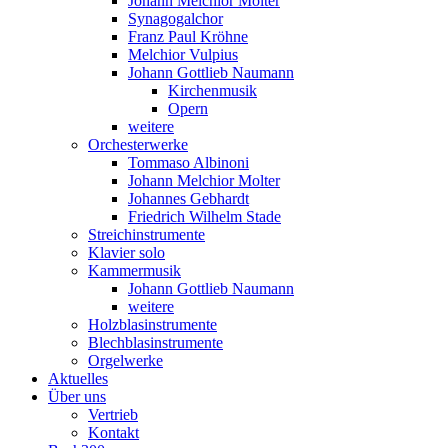
Johann Melchior Molter
Synagogalchor
Franz Paul Kröhne
Melchior Vulpius
Johann Gottlieb Naumann
Kirchenmusik
Opern
weitere
Orchesterwerke
Tommaso Albinoni
Johann Melchior Molter
Johannes Gebhardt
Friedrich Wilhelm Stade
Streichinstrumente
Klavier solo
Kammermusik
Johann Gottlieb Naumann
weitere
Holzblasinstrumente
Blechblasinstrumente
Orgelwerke
Aktuelles
Über uns
Vertrieb
Kontakt