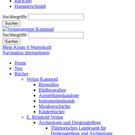
Bach300
Hammerschmidt
Suchbegriffe
Suchen
Suchbegriffe
Suchen
Mein Konto
0
Warenkorb
Navigation überspringen
Home
Neu
Bücher
Verlag Kamprad
Biografien
Bildbiografien
Ausstellungskataloge
Instrumentenkunde
Musikgeschichte
Kinderbücher
E. Reinhold Verlag
Archäologie und Denkmalpflege
Thüringisches Landesamt für
Denkmalpflege und Archäologie