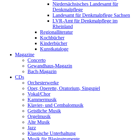
Niedersächsisches Landesamt für
Denkmalpflege
Landesamt für Denkmalpflege Sachsen
LVR-Amt für Denkmalpflege im
Rheinland
Regionalliteratur
Kochbücher
Kinderbücher
Kunstkataloge
Magazine
Concerto
Gewandhaus-Magazin
Bach-Magazin
CDs
Orchesterwerke
Oper, Operette, Oratorium, Singspiel
Vokal/Chor
Kammermusik
Klavier- und Cembalomusik
Geistliche Musik
Orgelmusik
Alte Musik
Jazz
Klassische Unterhaltung
Musik für Blasinstrumente