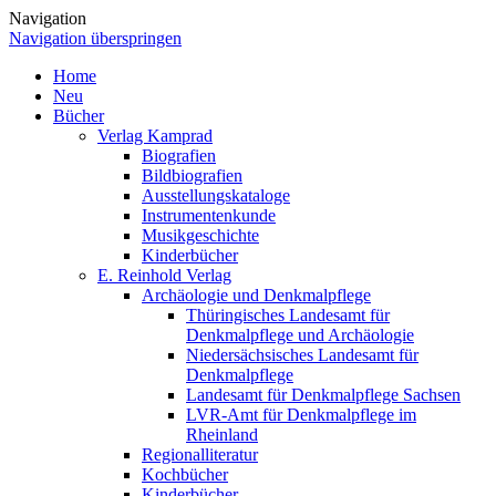
Navigation
Navigation überspringen
Home
Neu
Bücher
Verlag Kamprad
Biografien
Bildbiografien
Ausstellungskataloge
Instrumentenkunde
Musikgeschichte
Kinderbücher
E. Reinhold Verlag
Archäologie und Denkmalpflege
Thüringisches Landesamt für
Denkmalpflege und Archäologie
Niedersächsisches Landesamt für
Denkmalpflege
Landesamt für Denkmalpflege Sachsen
LVR-Amt für Denkmalpflege im
Rheinland
Regionalliteratur
Kochbücher
Kinderbücher