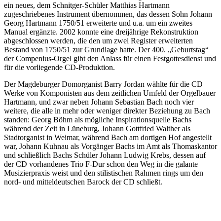
ein neues, dem Schnitger-Schüler Matthias Hartmann
zugeschriebenes Instrument übernommen, das dessen Sohn Johann
Georg Hartmann 1750/51 erweiterte und u.a. um ein zweites
Manual ergänzte. 2002 konnte eine dreijährige Rekonstruktion
abgeschlossen werden, die den um zwei Register erweiterten
Bestand von 1750/51 zur Grundlage hatte. Der 400. „Geburtstag“
der Compenius-Orgel gibt den Anlass für einen Festgottesdienst und
für die vorliegende CD-Produktion.
Der Magdeburger Domorganist Barry Jordan wählte für die CD
Werke von Komponisten aus dem zeitlichen Umfeld der Orgelbauer
Hartmann, und zwar neben Johann Sebastian Bach noch vier
weitere, die alle in mehr oder weniger direkter Beziehung zu Bach
standen: Georg Böhm als mögliche Inspirationsquelle Bachs
während der Zeit in Lüneburg, Johann Gottfried Walther als
Stadtorganist in Weimar, während Bach am dortigen Hof angestellt
war, Johann Kuhnau als Vorgänger Bachs im Amt als Thomaskantor
und schließlich Bachs Schüler Johann Ludwig Krebs, dessen auf
der CD vorhandenes Trio F-Dur schon den Weg in die galante
Musizierpraxis weist und den stilistischen Rahmen rings um den
nord- und mitteldeutschen Barock der CD schließt.