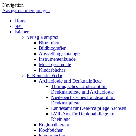
Navigation
Navigation überspringen
Home
Neu
Bücher
Verlag Kamprad
Biografien
Bildbiografien
Ausstellungskataloge
Instrumentenkunde
Musikgeschichte
Kinderbücher
E. Reinhold Verlag
Archäologie und Denkmalpflege
Thüringisches Landesamt für
Denkmalpflege und Archäologie
Niedersächsisches Landesamt für
Denkmalpflege
Landesamt für Denkmalpflege Sachsen
LVR-Amt für Denkmalpflege im
Rheinland
Regionalliteratur
Kochbücher
Kinderbücher