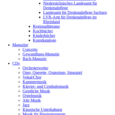
Niedersächsisches Landesamt für
Denkmalpflege
Landesamt für Denkmalpflege Sachsen
LVR-Amt für Denkmalpflege im
Rheinland
Regionalliteratur
Kochbücher
Kinderbücher
Kunstkataloge
Magazine
Concerto
Gewandhaus-Magazin
Bach-Magazin
CDs
Orchesterwerke
Oper, Operette, Oratorium, Singspiel
Vokal/Chor
Kammermusik
Klavier- und Cembalomusik
Geistliche Musik
Orgelmusik
Alte Musik
Jazz
Klassische Unterhaltung
Musik für Blasinstrumente