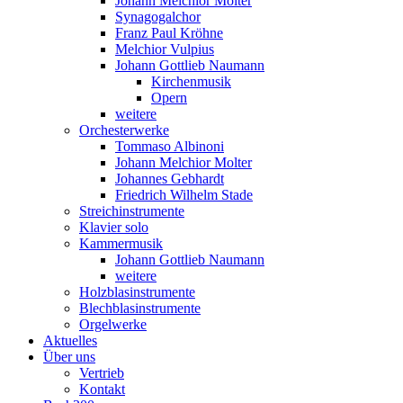
Johann Melchior Molter
Synagogalchor
Franz Paul Kröhne
Melchior Vulpius
Johann Gottlieb Naumann
Kirchenmusik
Opern
weitere
Orchesterwerke
Tommaso Albinoni
Johann Melchior Molter
Johannes Gebhardt
Friedrich Wilhelm Stade
Streichinstrumente
Klavier solo
Kammermusik
Johann Gottlieb Naumann
weitere
Holzblasinstrumente
Blechblasinstrumente
Orgelwerke
Aktuelles
Über uns
Vertrieb
Kontakt