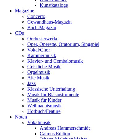
Kunstkataloge
Magazine
Concerto
Gewandhaus-Magazin
Bach-Magazin
CDs
Orchesterwerke
Oper, Operette, Oratorium, Singspiel
Vokal/Chor
Kammermusik
Klavier- und Cembalomusik
Geistliche Musik
Orgelmusik
Alte Musik
Jazz
Klassische Unterhaltung
Musik für Blasinstrumente
Musik für Kinder
Weihnachtsmusik
Hörbuch/Feature
Noten
Vokalmusik
Andreas Hammerschmidt
Calmus Edition