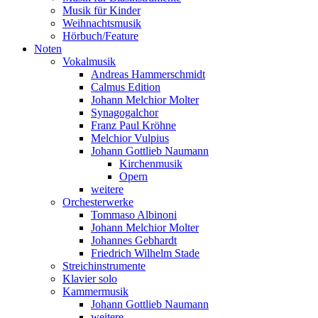
Musik für Kinder
Weihnachtsmusik
Hörbuch/Feature
Noten
Vokalmusik
Andreas Hammerschmidt
Calmus Edition
Johann Melchior Molter
Synagogalchor
Franz Paul Kröhne
Melchior Vulpius
Johann Gottlieb Naumann
Kirchenmusik
Opern
weitere
Orchesterwerke
Tommaso Albinoni
Johann Melchior Molter
Johannes Gebhardt
Friedrich Wilhelm Stade
Streichinstrumente
Klavier solo
Kammermusik
Johann Gottlieb Naumann
weitere