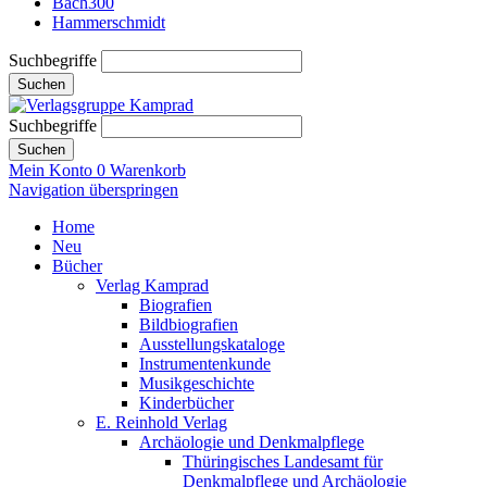
Bach300
Hammerschmidt
Suchbegriffe
Suchen
Suchbegriffe
Suchen
Mein Konto
0
Warenkorb
Navigation überspringen
Home
Neu
Bücher
Verlag Kamprad
Biografien
Bildbiografien
Ausstellungskataloge
Instrumentenkunde
Musikgeschichte
Kinderbücher
E. Reinhold Verlag
Archäologie und Denkmalpflege
Thüringisches Landesamt für
Denkmalpflege und Archäologie