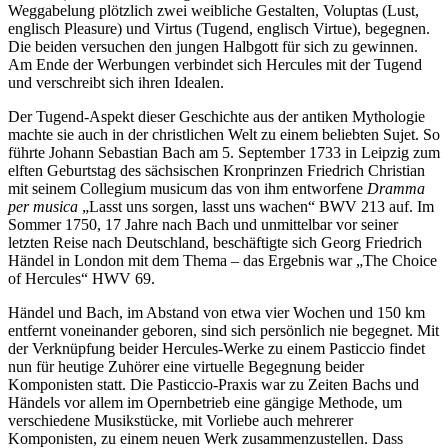
Weggabelung plötzlich zwei weibliche Gestalten, Voluptas (Lust,
englisch Pleasure) und Virtus (Tugend, englisch Virtue), begegnen.
Die beiden versuchen den jungen Halbgott für sich zu gewinnen.
Am Ende der Werbungen verbindet sich Hercules mit der Tugend
und verschreibt sich ihren Idealen.
Der Tugend-Aspekt dieser Geschichte aus der antiken Mythologie
machte sie auch in der christlichen Welt zu einem beliebten Sujet. So
führte Johann Sebastian Bach am 5. September 1733 in Leipzig zum
elften Geburtstag des sächsischen Kronprinzen Friedrich Christian
mit seinem Collegium musicum das von ihm entworfene
Dramma
per musica
„Lasst uns sorgen, lasst uns wachen“ BWV 213 auf. Im
Sommer 1750, 17 Jahre nach Bach und unmittelbar vor seiner
letzten Reise nach Deutschland, beschäftigte sich Georg Friedrich
Händel in London mit dem Thema – das Ergebnis war „The Choice
of Hercules“ HWV 69.
Händel und Bach, im Abstand von etwa vier Wochen und 150 km
entfernt voneinander geboren, sind sich persönlich nie begegnet. Mit
der Verknüpfung beider Hercules-Werke zu einem Pasticcio findet
nun für heutige Zuhörer eine virtuelle Begegnung beider
Komponisten statt. Die Pasticcio-Praxis war zu Zeiten Bachs und
Händels vor allem im Opernbetrieb eine gängige Methode, um
verschiedene Musikstücke, mit Vorliebe auch mehrerer
Komponisten, zu einem neuen Werk zusammenzustellen. Dass