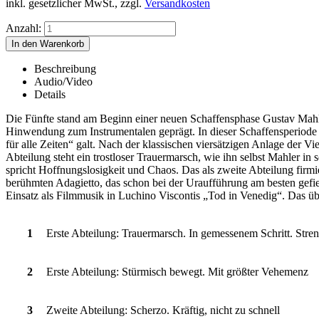
inkl. gesetzlicher MwSt., zzgl.
Versandkosten
Anzahl:
Beschreibung
Audio/Video
Details
Die Fünfte stand am Beginn einer neuen Schaffensphase Gustav Mah
Hinwendung zum Instrumentalen geprägt. In dieser Schaffensperiode b
für alle Zeiten“ galt. Nach der klassischen viersätzigen Anlage der V
Abteilung steht ein trostloser Trauermarsch, wie ihn selbst Mahler i
spricht Hoffnungslosigkeit und Chaos. Das als zweite Abteilung firm
berühmten Adagietto, das schon bei der Uraufführung am besten gefie
Einsatz als Filmmusik in Luchino Viscontis „Tod in Venedig“. Das übe
1
Erste Abteilung: Trauermarsch. In gemessenem Schritt. Stre
2
Erste Abteilung: Stürmisch bewegt. Mit größter Vehemenz
3
Zweite Abteilung: Scherzo. Kräftig, nicht zu schnell