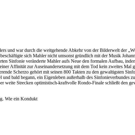
lers und war durch die weitgehende Abkehr von der Bilderwelt der „W
eschäftigte sich Mahler nicht umsonst gründlich mit der Musik Johann
ierten Sinfonie veränderte Mahler aufs Neue den formalen Aufbau, indem
n seiner Affinität zur Auseinandersetzung mit dem Tod kein zweites Ma
ierende Scherzo gehört mit seinen 800 Takten zu den gewaltigsten Sinf
l und bald begann, ein Eigenleben außerhalb des Sinfonieverbundes zu s
r weite Strecken optimistisch-kraftvolle Rondo-Finale schließt den ge
ng. Wie ein Kondukt