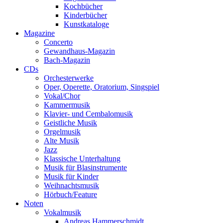
Kochbücher
Kinderbücher
Kunstkataloge
Magazine
Concerto
Gewandhaus-Magazin
Bach-Magazin
CDs
Orchesterwerke
Oper, Operette, Oratorium, Singspiel
Vokal/Chor
Kammermusik
Klavier- und Cembalomusik
Geistliche Musik
Orgelmusik
Alte Musik
Jazz
Klassische Unterhaltung
Musik für Blasinstrumente
Musik für Kinder
Weihnachtsmusik
Hörbuch/Feature
Noten
Vokalmusik
Andreas Hammerschmidt