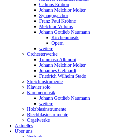
Calmus Edition
Johann Melchior Molter
Synagogalchor
Franz Paul Kröhne
Melchior Vulpius
Johann Gottlieb Naumann
Kirchenmusik
Opern
weitere
Orchesterwerke
Tommaso Albinoni
Johann Melchior Molter
Johannes Gebhardt
Friedrich Wilhelm Stade
Streichinstrumente
Klavier solo
Kammermusik
Johann Gottlieb Naumann
weitere
Holzblasinstrumente
Blechblasinstrumente
Orgelwerke
Aktuelles
Über uns
Vertrieb