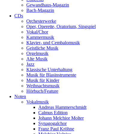
Gewandhaus-Magazin
Bach-Magazin
CDs
Orchesterwerke
Oper, Operette, Oratorium, Singspiel
Vokal/Chor
Kammermusik
Klavier- und Cembalomusik
Geistliche Musik
Orgelmusik
Alte Musik
Jazz
Klassische Unterhaltung
Musik für Blasinstrumente
Musik für Kinder
Weihnachtsmusik
Hörbuch/Feature
Noten
Vokalmusik
Andreas Hammerschmidt
Calmus Edition
Johann Melchior Molter
Synagogalchor
Franz Paul Kröhne