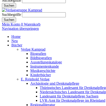
Suchbegriffe
Suchen
Suchbegriffe
Suchen
Mein Konto
0
Warenkorb
Navigation überspringen
Home
Neu
Bücher
Verlag Kamprad
Biografien
Bildbiografien
Ausstellungskataloge
Instrumentenkunde
Musikgeschichte
Kinderbücher
E. Reinhold Verlag
Archäologie und Denkmalpflege
Thüringisches Landesamt für Denkmalpfleg
Niedersächsisches Landesamt für Denkmalp
Landesamt für Denkmalpflege Sachsen
LVR-Amt für Denkmalpflege im Rheinland
Regionalliteratur