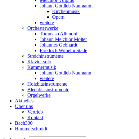
Melchior Vulpius
Johann Gottlieb Naumann
Kirchenmusik
Opern
weitere
Orchesterwerke
Tommaso Albinoni
Johann Melchior Molter
Johannes Gebhardt
Friedrich Wilhelm Stade
Streichinstrumente
Klavier solo
Kammermusik
Johann Gottlieb Naumann
weitere
Holzblasinstrumente
Blechblasinstrumente
Orgelwerke
Aktuelles
Über uns
Vertrieb
Kontakt
Bach300
Hammerschmidt