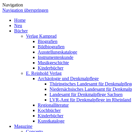
Navigation
Navigation überspringen
Home
Neu
Bücher
Verlag Kamprad
Biografien
Bildbiografien
Ausstellungskataloge
Instrumentenkunde
Musikgeschichte
Kinderbücher
E. Reinhold Verlag
Archäologie und Denkmalpflege
Thüringisches Landesamt für Denkmalpfleg
Niedersächsisches Landesamt für Denkmalp
Landesamt für Denkmalpflege Sachsen
LVR-Amt für Denkmalpflege im Rheinland
Regionalliteratur
Kochbücher
Kinderbücher
Kunstkataloge
Magazine
Concerto