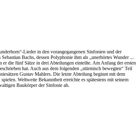
underhorn“-Lieder in den vorangegangenen Sinfonien und der
 Sebastian Bachs, dessen Polyphonie ihm als „unerhörtes Wunder ...
 er die fünf Sätze in drei Abteilungen einteilte. Am Anfang der ersten
l geschrieben hat. Auch aus dem folgenden „stürmisch bewegten“ Teil
oniesätzen Gustav Mahlers. Die letzte Abteilung beginnt mit dem
pielen. Weltweite Bekanntheit erreichte es spätestens mit seinem
waltigen Baukörper der Sinfonie ab.