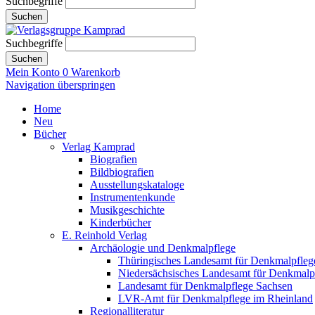
Suchbegriffe
Suchen
Suchbegriffe
Suchen
Mein Konto
0
Warenkorb
Navigation überspringen
Home
Neu
Bücher
Verlag Kamprad
Biografien
Bildbiografien
Ausstellungskataloge
Instrumentenkunde
Musikgeschichte
Kinderbücher
E. Reinhold Verlag
Archäologie und Denkmalpflege
Thüringisches Landesamt für Denkmalpfleg
Niedersächsisches Landesamt für Denkmalp
Landesamt für Denkmalpflege Sachsen
LVR-Amt für Denkmalpflege im Rheinland
Regionalliteratur