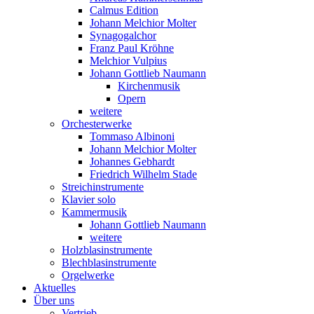
Calmus Edition
Johann Melchior Molter
Synagogalchor
Franz Paul Kröhne
Melchior Vulpius
Johann Gottlieb Naumann
Kirchenmusik
Opern
weitere
Orchesterwerke
Tommaso Albinoni
Johann Melchior Molter
Johannes Gebhardt
Friedrich Wilhelm Stade
Streichinstrumente
Klavier solo
Kammermusik
Johann Gottlieb Naumann
weitere
Holzblasinstrumente
Blechblasinstrumente
Orgelwerke
Aktuelles
Über uns
Vertrieb