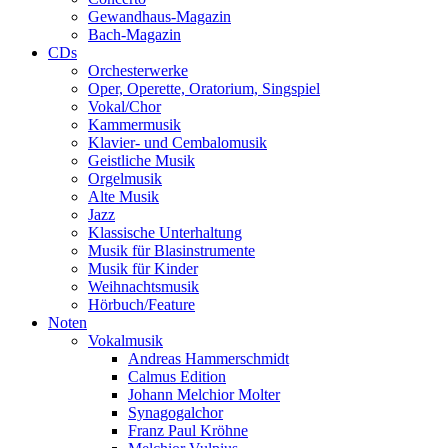
Gewandhaus-Magazin
Bach-Magazin
CDs
Orchesterwerke
Oper, Operette, Oratorium, Singspiel
Vokal/Chor
Kammermusik
Klavier- und Cembalomusik
Geistliche Musik
Orgelmusik
Alte Musik
Jazz
Klassische Unterhaltung
Musik für Blasinstrumente
Musik für Kinder
Weihnachtsmusik
Hörbuch/Feature
Noten
Vokalmusik
Andreas Hammerschmidt
Calmus Edition
Johann Melchior Molter
Synagogalchor
Franz Paul Kröhne