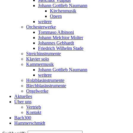
Melchior Vulpius
Johann Gottlieb Naumann
Kirchenmusik
Opern
weitere
Orchesterwerke
Tommaso Albinoni
Johann Melchior Molter
Johannes Gebhardt
Friedrich Wilhelm Stade
Streichinstrumente
Klavier solo
Kammermusik
Johann Gottlieb Naumann
weitere
Holzblasinstrumente
Blechblasinstrumente
Orgelwerke
Aktuelles
Über uns
Vertrieb
Kontakt
Bach300
Hammerschmidt