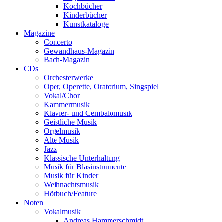
Kochbücher
Kinderbücher
Kunstkataloge
Magazine
Concerto
Gewandhaus-Magazin
Bach-Magazin
CDs
Orchesterwerke
Oper, Operette, Oratorium, Singspiel
Vokal/Chor
Kammermusik
Klavier- und Cembalomusik
Geistliche Musik
Orgelmusik
Alte Musik
Jazz
Klassische Unterhaltung
Musik für Blasinstrumente
Musik für Kinder
Weihnachtsmusik
Hörbuch/Feature
Noten
Vokalmusik
Andreas Hammerschmidt