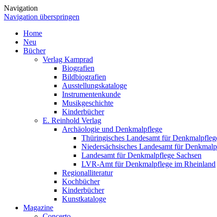
Navigation
Navigation überspringen
Home
Neu
Bücher
Verlag Kamprad
Biografien
Bildbiografien
Ausstellungskataloge
Instrumentenkunde
Musikgeschichte
Kinderbücher
E. Reinhold Verlag
Archäologie und Denkmalpflege
Thüringisches Landesamt für Denkmalpfleg
Niedersächsisches Landesamt für Denkmalp
Landesamt für Denkmalpflege Sachsen
LVR-Amt für Denkmalpflege im Rheinland
Regionalliteratur
Kochbücher
Kinderbücher
Kunstkataloge
Magazine
Concerto