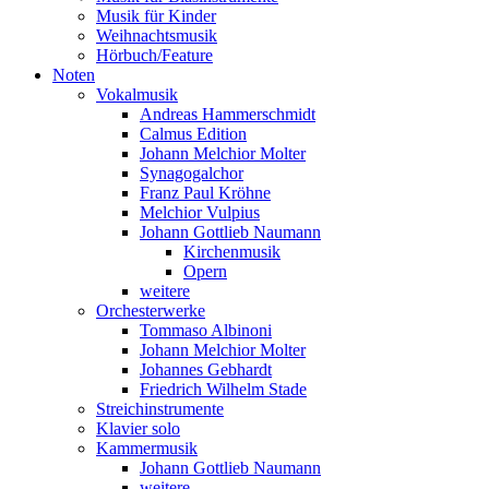
Musik für Kinder
Weihnachtsmusik
Hörbuch/Feature
Noten
Vokalmusik
Andreas Hammerschmidt
Calmus Edition
Johann Melchior Molter
Synagogalchor
Franz Paul Kröhne
Melchior Vulpius
Johann Gottlieb Naumann
Kirchenmusik
Opern
weitere
Orchesterwerke
Tommaso Albinoni
Johann Melchior Molter
Johannes Gebhardt
Friedrich Wilhelm Stade
Streichinstrumente
Klavier solo
Kammermusik
Johann Gottlieb Naumann
weitere