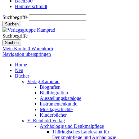
Bach300
Hammerschmidt
Suchbegriffe
Suchen
Suchbegriffe
Suchen
Mein Konto
0
Warenkorb
Navigation überspringen
Home
Neu
Bücher
Verlag Kamprad
Biografien
Bildbiografien
Ausstellungskataloge
Instrumentenkunde
Musikgeschichte
Kinderbücher
E. Reinhold Verlag
Archäologie und Denkmalpflege
Thüringisches Landesamt für
Denkmalpflege und Archäologie