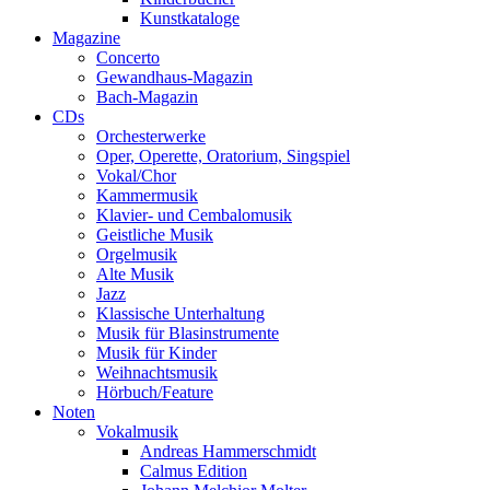
Kunstkataloge
Magazine
Concerto
Gewandhaus-Magazin
Bach-Magazin
CDs
Orchesterwerke
Oper, Operette, Oratorium, Singspiel
Vokal/Chor
Kammermusik
Klavier- und Cembalomusik
Geistliche Musik
Orgelmusik
Alte Musik
Jazz
Klassische Unterhaltung
Musik für Blasinstrumente
Musik für Kinder
Weihnachtsmusik
Hörbuch/Feature
Noten
Vokalmusik
Andreas Hammerschmidt
Calmus Edition