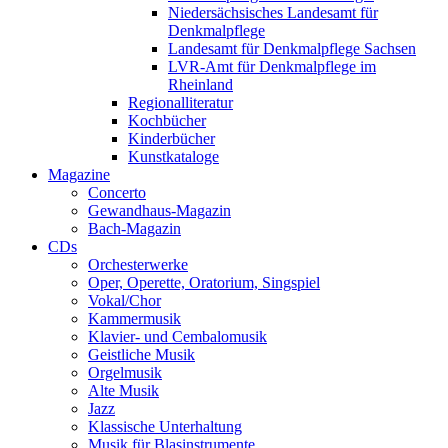
Niedersächsisches Landesamt für
Denkmalpflege
Landesamt für Denkmalpflege Sachsen
LVR-Amt für Denkmalpflege im
Rheinland
Regionalliteratur
Kochbücher
Kinderbücher
Kunstkataloge
Magazine
Concerto
Gewandhaus-Magazin
Bach-Magazin
CDs
Orchesterwerke
Oper, Operette, Oratorium, Singspiel
Vokal/Chor
Kammermusik
Klavier- und Cembalomusik
Geistliche Musik
Orgelmusik
Alte Musik
Jazz
Klassische Unterhaltung
Musik für Blasinstrumente