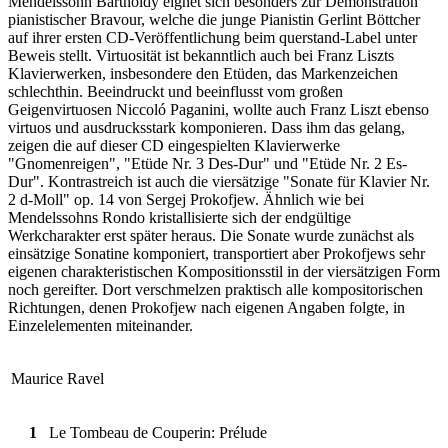
Mendelssohn Bartholdy eignet sich besonders zur Demonstration
pianistischer Bravour, welche die junge Pianistin Gerlint Böttcher
auf ihrer ersten CD-Veröffentlichung beim querstand-Label unter
Beweis stellt. Virtuosität ist bekanntlich auch bei Franz Liszts
Klavierwerken, insbesondere den Etüden, das Markenzeichen
schlechthin. Beeindruckt und beeinflusst vom großen
Geigenvirtuosen Niccoló Paganini, wollte auch Franz Liszt ebenso
virtuos und ausdrucksstark komponieren. Dass ihm das gelang,
zeigen die auf dieser CD eingespielten Klavierwerke
"Gnomenreigen", "Etüde Nr. 3 Des-Dur" und "Etüde Nr. 2 Es-
Dur". Kontrastreich ist auch die viersätzige "Sonate für Klavier Nr.
2 d-Moll" op. 14 von Sergej Prokofjew. Ähnlich wie bei
Mendelssohns Rondo kristallisierte sich der endgültige
Werkcharakter erst später heraus. Die Sonate wurde zunächst als
einsätzige Sonatine komponiert, transportiert aber Prokofjews sehr
eigenen charakteristischen Kompositionsstil in der viersätzigen Form
noch gereifter. Dort verschmelzen praktisch alle kompositorischen
Richtungen, denen Prokofjew nach eigenen Angaben folgte, in
Einzelelementen miteinander.
Maurice Ravel
1
Le Tombeau de Couperin: Prélude