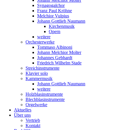
Johann Melchior Molter
Synagogalchor
Franz Paul Kröhne
Melchior Vulpius
Johann Gottlieb Naumann
Kirchenmusik
Opern
weitere
Orchesterwerke
Tommaso Albinoni
Johann Melchior Molter
Johannes Gebhardt
Friedrich Wilhelm Stade
Streichinstrumente
Klavier solo
Kammermusik
Johann Gottlieb Naumann
weitere
Holzblasinstrumente
Blechblasinstrumente
Orgelwerke
Aktuelles
Über uns
Vertrieb
Kontakt