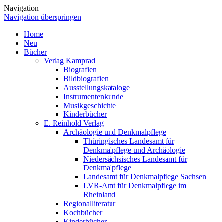
Navigation
Navigation überspringen
Home
Neu
Bücher
Verlag Kamprad
Biografien
Bildbiografien
Ausstellungskataloge
Instrumentenkunde
Musikgeschichte
Kinderbücher
E. Reinhold Verlag
Archäologie und Denkmalpflege
Thüringisches Landesamt für
Denkmalpflege und Archäologie
Niedersächsisches Landesamt für
Denkmalpflege
Landesamt für Denkmalpflege Sachsen
LVR-Amt für Denkmalpflege im
Rheinland
Regionalliteratur
Kochbücher
Kinderbücher