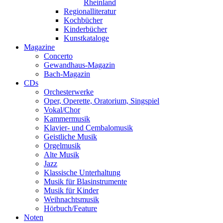
Rheinland
Regionalliteratur
Kochbücher
Kinderbücher
Kunstkataloge
Magazine
Concerto
Gewandhaus-Magazin
Bach-Magazin
CDs
Orchesterwerke
Oper, Operette, Oratorium, Singspiel
Vokal/Chor
Kammermusik
Klavier- und Cembalomusik
Geistliche Musik
Orgelmusik
Alte Musik
Jazz
Klassische Unterhaltung
Musik für Blasinstrumente
Musik für Kinder
Weihnachtsmusik
Hörbuch/Feature
Noten