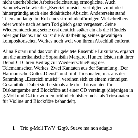
nicht unerhebliche Arbeitserleichterung ermöglichte. Auch
Sammelwerke wie die „Esercizii musici“ verfolgten zumindest
hintergründig auch eine didaktische Absicht. Andererseits stand
Telemann lange im Ruf eines stromlinienförmigen Vielschreibers
oder wurde nach seinem Tod gleich ganz vergessen. Seine
Wiederentdeckung setzte erst deutlich später ein als die Händels
oder gar Bachs, und so ist die Aufarbeitung seines gewaltigen
kompositorischen Werkes noch weit von ihrem Abschluß entfernt.
Alina Rotaru und das von ihr geleitete Ensemble Luxurians, ergänzt
um die amerikanische Sopranistin Margaret Hunter, leisten mit ihrer
Debüt-CD ihren Beitrag zur Wiedererschließung des
Telemannschen Werkes. Zwei Kantaten aus der Sammlung „Der
Harmonische Gottes-Dienst“ und fünf Triosonaten, u.a. aus der
Sammlung „Esercizii musici“, vereinen sich zu einem stimmigen
Gesamtbild. Dabei sind erstmals alle drei Triosonaten für
Diskantgambe und Blockflöte auf einer CD vereinigt (diejenigen in
g-Moll und C-Dur wurden irrtümlich bisher meist als Triosonaten
für Violine und Blockflöte behandelt).
1
Trio g-Moll TWV 42:g9, Suave ma non adagio