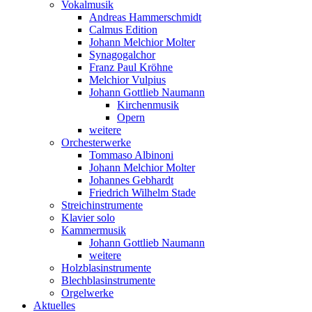
Vokalmusik
Andreas Hammerschmidt
Calmus Edition
Johann Melchior Molter
Synagogalchor
Franz Paul Kröhne
Melchior Vulpius
Johann Gottlieb Naumann
Kirchenmusik
Opern
weitere
Orchesterwerke
Tommaso Albinoni
Johann Melchior Molter
Johannes Gebhardt
Friedrich Wilhelm Stade
Streichinstrumente
Klavier solo
Kammermusik
Johann Gottlieb Naumann
weitere
Holzblasinstrumente
Blechblasinstrumente
Orgelwerke
Aktuelles