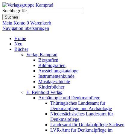
Suchbegriffe
Suchen
Mein Konto
0
Warenkorb
Navigation überspringen
Home
Neu
Bücher
Verlag Kamprad
Biografien
Bildbiografien
Ausstellungskataloge
Instrumentenkunde
Musikgeschichte
Kinderbücher
E. Reinhold Verlag
Archäologie und Denkmalpflege
Thüringisches Landesamt für
Denkmalpflege und Archäologie
Niedersächsisches Landesamt für
Denkmalpflege
Landesamt für Denkmalpflege Sachsen
LVR-Amt für Denkmalpflege im