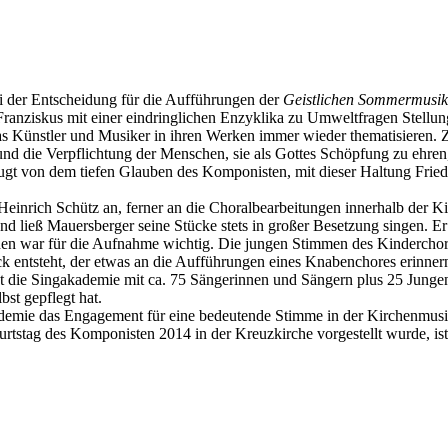
i der Entscheidung für die Aufführungen der
Geistlichen Sommermusik
 Franziskus mit einer eindringlichen Enzyklika zu Umweltfragen Stell
as Künstler und Musiker in ihren Werken immer wieder thematisieren.
nd die Verpflichtung der Menschen, sie als Gottes Schöpfung zu ehren, 
zeugt von dem tiefen Glauben des Komponisten, mit dieser Haltung Fri
einrich Schütz an, ferner an die Choralbearbeitungen innerhalb der Kir
 ließ Mauersberger seine Stücke stets in großer Besetzung singen. Er 
den war für die Aufnahme wichtig. Die jungen Stimmen des Kinderchor
ck entsteht, der etwas an die Aufführungen eines Knabenchores erinn
 die Singakademie mit ca. 75 Sängerinnen und Sängern plus 25 Junge
st gepflegt hat.
demie das Engagement für eine bedeutende Stimme in der Kirchenmusik
rtstag des Komponisten 2014 in der Kreuzkirche vorgestellt wurde, ist