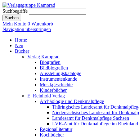
Suchbegriffe
Suchen
Mein Konto
0
Warenkorb
Navigation überspringen
Home
Neu
Bücher
Verlag Kamprad
Biografien
Bildbiografien
Ausstellungskataloge
Instrumentenkunde
Musikgeschichte
Kinderbücher
E. Reinhold Verlag
Archäologie und Denkmalpflege
Thüringisches Landesamt für Denkmalpfleg
Niedersächsisches Landesamt für Denkmalp
Landesamt für Denkmalpflege Sachsen
LVR-Amt für Denkmalpflege im Rheinland
Regionalliteratur
Kochbücher