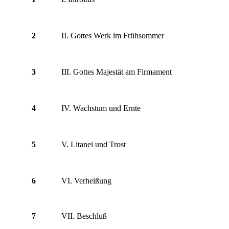
2
II. Gottes Werk im Frühsommer
3
III. Gottes Majestät am Firmament
4
IV. Wachstum und Ernte
5
V. Litanei und Trost
6
VI. Verheißung
7
VII. Beschluß