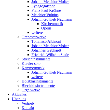
Johann Melchior Molter
Synagogalchor
Franz Paul Kröhne
Melchior Vulpius
Johann Gottlieb Naumann
Kirchenmusik
Opern
weitere
Orchesterwerke
Tommaso Albinoni
Johann Melchior Molter
Johannes Gebhardt
Friedrich Wilhelm Stade
Streichinstrumente
Klavier solo
Kammermusik
Johann Gottlieb Naumann
weitere
Holzblasinstrumente
Blechblasinstrumente
Orgelwerke
Aktuelles
Über uns
Vertrieb
Kontakt