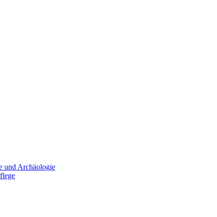
e und Archäologie
flege