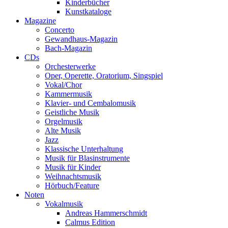
Kinderbücher
Kunstkataloge
Magazine
Concerto
Gewandhaus-Magazin
Bach-Magazin
CDs
Orchesterwerke
Oper, Operette, Oratorium, Singspiel
Vokal/Chor
Kammermusik
Klavier- und Cembalomusik
Geistliche Musik
Orgelmusik
Alte Musik
Jazz
Klassische Unterhaltung
Musik für Blasinstrumente
Musik für Kinder
Weihnachtsmusik
Hörbuch/Feature
Noten
Vokalmusik
Andreas Hammerschmidt
Calmus Edition