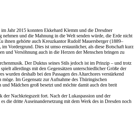
im Jahr 2015 konnten Ekkehard Klemm und die Dresdner
ung nehmen und die Mahnung in die Welt senden würde, die Erde nicht
 Zu ihnen gehörte auch Kreuzkantor Rudolf Mauersberger (1889–
im Vordergrund. Dies ist umso erstaunlicher, als diese Botschaft kurz
eden und Versöhnung auch in die Herzen der Menschen bringen zu
chenmusik. Der Duktus seines Stils jedoch ist im Prinzip – und trotz
spielt allerdings mit den Gegensätzen unterschiedlicher Größe der
es wurden deshalb bei den Passagen des Altarchores verstärkend
ern möge. Im Gegensatz zur Aufnahme des Thüringischen
n und Mädchen groß besetzt und möchte damit auch den breit
 der Nachkriegszeit fort. Nach der Lukaspassion und der
 es die dritte Auseinandersetzung mit dem Werk des in Dresden noch