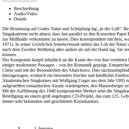
Beschreibung
Audio/Video
Details
Die Besinnung auf Gottes Natur und Schöpfung lag „in der Luft“: Be
Singakademie nicht ahnen, dass fast parallel zu den Konzerten Papst
zur Müllhalde verkommen zu lassen. Dies korrespondiert mit dem, w
1971). In seiner
Geistlichen Sommermusik
stehen das Lob der Natur u
nach dem Zweiten Weltkrieg alles andere als auf der Hand lag. Sie 
können.
Der Komponist knüpft inhaltlich an die Kunst des von ihm verehrten H
einiger modernerer Passagen – von der Romantik geprägt. Entsprechend
Chöre und mit der Besonderheit des Altarchores. Dies nachzuempfin
hinzugezogen, wodurch ein besonders frischer und kindlicher Eindru
Akademischen Singkreises mit Wolfgang Unger aus dem Jahr 1995 ist
aufgestellten romantischen Ansatz wiedergeben, den Mauersberger selb
Mit der Aufführung des 1948 komponierten Werkes setzt die Singaka
Beteiligung an einem groß angelegten CD-Projekt, das zum 125. Gebu
immer sehr bekannten und geschätzten Kreuzkantors.
1
I. Introitus