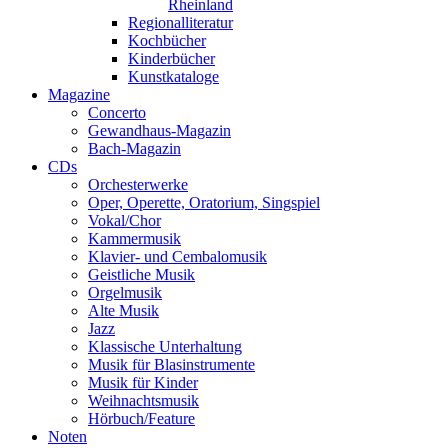
Rheinland
Regionalliteratur
Kochbücher
Kinderbücher
Kunstkataloge
Magazine
Concerto
Gewandhaus-Magazin
Bach-Magazin
CDs
Orchesterwerke
Oper, Operette, Oratorium, Singspiel
Vokal/Chor
Kammermusik
Klavier- und Cembalomusik
Geistliche Musik
Orgelmusik
Alte Musik
Jazz
Klassische Unterhaltung
Musik für Blasinstrumente
Musik für Kinder
Weihnachtsmusik
Hörbuch/Feature
Noten