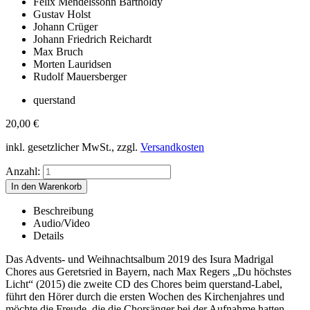
Felix Mendelssohn Bartholdy
Gustav Holst
Johann Crüger
Johann Friedrich Reichardt
Max Bruch
Morten Lauridsen
Rudolf Mauersberger
querstand
20,00
€
inkl. gesetzlicher MwSt., zzgl.
Versandkosten
Anzahl:
Beschreibung
Audio/Video
Details
Das Advents- und Weihnachtsalbum 2019 des Isura Madrigal
Chores aus Geretsried in Bayern, nach Max Regers „Du höchstes
Licht“ (2015) die zweite CD des Chores beim querstand-Label,
führt den Hörer durch die ersten Wochen des Kirchenjahres und
möchte die Freude, die die Chorsänger bei der Aufnahme hatten,