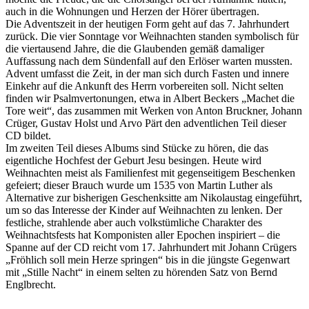
auch in die Wohnungen und Herzen der Hörer übertragen.
Die Adventszeit in der heutigen Form geht auf das 7. Jahrhundert
zurück. Die vier Sonntage vor Weihnachten standen symbolisch für
die viertausend Jahre, die die Glaubenden gemäß damaliger
Auffassung nach dem Sündenfall auf den Erlöser warten mussten.
Advent umfasst die Zeit, in der man sich durch Fasten und innere
Einkehr auf die Ankunft des Herrn vorbereiten soll. Nicht selten
finden wir Psalmvertonungen, etwa in Albert Beckers „Machet die
Tore weit“, das zusammen mit Werken von Anton Bruckner, Johann
Crüger, Gustav Holst und Arvo Pärt den adventlichen Teil dieser
CD bildet.
Im zweiten Teil dieses Albums sind Stücke zu hören, die das
eigentliche Hochfest der Geburt Jesu besingen. Heute wird
Weihnachten meist als Familienfest mit gegenseitigem Beschenken
gefeiert; dieser Brauch wurde um 1535 von Martin Luther als
Alternative zur bisherigen Geschenksitte am Nikolaustag eingeführt,
um so das Interesse der Kinder auf Weihnachten zu lenken. Der
festliche, strahlende aber auch volkstümliche Charakter des
Weihnachtsfests hat Komponisten aller Epochen inspiriert – die
Spanne auf der CD reicht vom 17. Jahrhundert mit Johann Crügers
„Fröhlich soll mein Herze springen“ bis in die jüngste Gegenwart
mit „Stille Nacht“ in einem selten zu hörenden Satz von Bernd
Englbrecht.