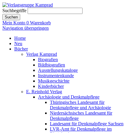
Suchbegriffe
Suchen
Mein Konto
0
Warenkorb
Navigation überspringen
Home
Neu
Bücher
Verlag Kamprad
Biografien
Bildbiografien
Ausstellungskataloge
Instrumentenkunde
Musikgeschichte
Kinderbücher
E. Reinhold Verlag
Archäologie und Denkmalpflege
Thüringisches Landesamt für
Denkmalpflege und Archäologie
Niedersächsisches Landesamt für
Denkmalpflege
Landesamt für Denkmalpflege Sachsen
LVR-Amt für Denkmalpflege im