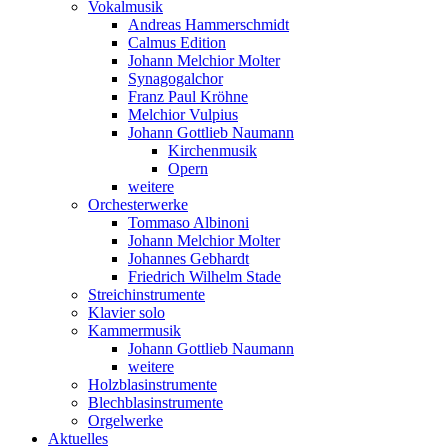
Vokalmusik
Andreas Hammerschmidt
Calmus Edition
Johann Melchior Molter
Synagogalchor
Franz Paul Kröhne
Melchior Vulpius
Johann Gottlieb Naumann
Kirchenmusik
Opern
weitere
Orchesterwerke
Tommaso Albinoni
Johann Melchior Molter
Johannes Gebhardt
Friedrich Wilhelm Stade
Streichinstrumente
Klavier solo
Kammermusik
Johann Gottlieb Naumann
weitere
Holzblasinstrumente
Blechblasinstrumente
Orgelwerke
Aktuelles