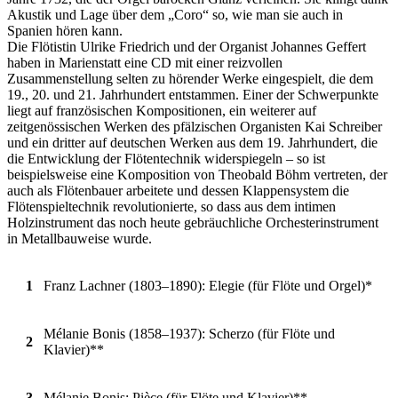
Akustik und Lage über dem „Coro“ so, wie man sie auch in
Spanien hören kann.
Die Flötistin Ulrike Friedrich und der Organist Johannes Geffert
haben in Marienstatt eine CD mit einer reizvollen
Zusammenstellung selten zu hörender Werke eingespielt, die dem
19., 20. und 21. Jahrhundert entstammen. Einer der Schwerpunkte
liegt auf französischen Kompositionen, ein weiterer auf
zeitgenössischen Werken des pfälzischen Organisten Kai Schreiber
und ein dritter auf deutschen Werken aus dem 19. Jahrhundert, die
die Entwicklung der Flötentechnik widerspiegeln – so ist
beispielsweise eine Komposition von Theobald Böhm vertreten, der
auch als Flötenbauer arbeitete und dessen Klappensystem die
Flötenspieltechnik revolutionierte, so dass aus dem intimen
Holzinstrument das noch heute gebräuchliche Orchesterinstrument
in Metallbauweise wurde.
1
Franz Lachner (1803–1890): Elegie (für Flöte und Orgel)*
Mélanie Bonis (1858–1937): Scherzo (für Flöte und
2
Klavier)**
3
Mélanie Bonis: Pièce (für Flöte und Klavier)**