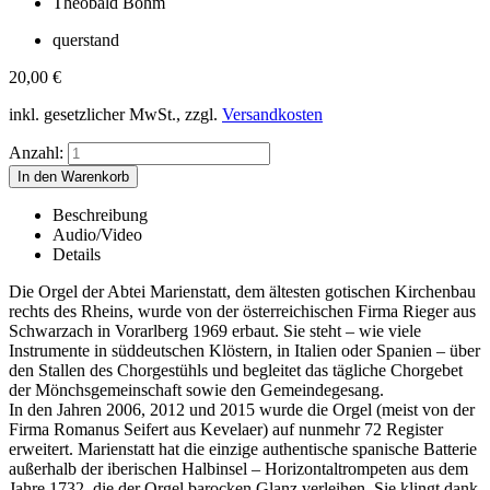
Theobald Böhm
querstand
20,00
€
inkl. gesetzlicher MwSt., zzgl.
Versandkosten
Anzahl:
Beschreibung
Audio/Video
Details
Die Orgel der Abtei Marienstatt, dem ältesten gotischen Kirchenbau
rechts des Rheins, wurde von der österreichischen Firma Rieger aus
Schwarzach in Vorarlberg 1969 erbaut. Sie steht – wie viele
Instrumente in süddeutschen Klöstern, in Italien oder Spanien – über
den Stallen des Chorgestühls und begleitet das tägliche Chorgebet
der Mönchsgemeinschaft sowie den Gemeindegesang.
In den Jahren 2006, 2012 und 2015 wurde die Orgel (meist von der
Firma Romanus Seifert aus Kevelaer) auf nunmehr 72 Register
erweitert. Marienstatt hat die einzige authentische spanische Batterie
außerhalb der iberischen Halbinsel – Horizontaltrompeten aus dem
Jahre 1732, die der Orgel barocken Glanz verleihen. Sie klingt dank