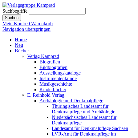
Suchbegriffe
Suchen
Mein Konto
0
Warenkorb
Navigation überspringen
Home
Neu
Bücher
Verlag Kamprad
Biografien
Bildbiografien
Ausstellungskataloge
Instrumentenkunde
Musikgeschichte
Kinderbücher
E. Reinhold Verlag
Archäologie und Denkmalpflege
Thüringisches Landesamt für
Denkmalpflege und Archäologie
Niedersächsisches Landesamt für
Denkmalpflege
Landesamt für Denkmalpflege Sachsen
LVR-Amt für Denkmalpflege im