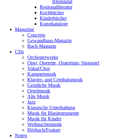
Rheinland
Regionalliteratur
Kochbücher
Kinderbücher
Kunstkataloge
Magazine
Concerto
Gewandhaus-Magazin
Bach-Magazin
CDs
Orchesterwerke
Oper, Operette, Oratorium, Singspiel
Vokal/Chor
Kammermusik
Klavier- und Cembalomusik
Geistliche Musik
Orgelmusik
Alte Musik
Jazz
Klassische Unterhaltung
Musik für Blasinstrumente
Musik für Kinder
Weihnachtsmusik
Hörbuch/Feature
Noten