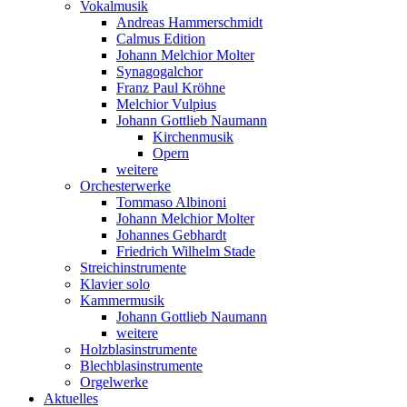
Vokalmusik
Andreas Hammerschmidt
Calmus Edition
Johann Melchior Molter
Synagogalchor
Franz Paul Kröhne
Melchior Vulpius
Johann Gottlieb Naumann
Kirchenmusik
Opern
weitere
Orchesterwerke
Tommaso Albinoni
Johann Melchior Molter
Johannes Gebhardt
Friedrich Wilhelm Stade
Streichinstrumente
Klavier solo
Kammermusik
Johann Gottlieb Naumann
weitere
Holzblasinstrumente
Blechblasinstrumente
Orgelwerke
Aktuelles