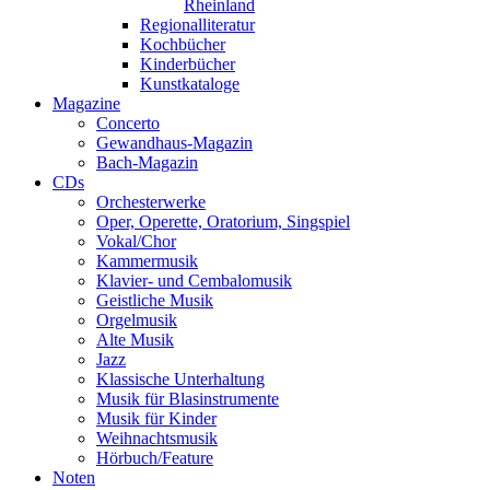
Rheinland
Regionalliteratur
Kochbücher
Kinderbücher
Kunstkataloge
Magazine
Concerto
Gewandhaus-Magazin
Bach-Magazin
CDs
Orchesterwerke
Oper, Operette, Oratorium, Singspiel
Vokal/Chor
Kammermusik
Klavier- und Cembalomusik
Geistliche Musik
Orgelmusik
Alte Musik
Jazz
Klassische Unterhaltung
Musik für Blasinstrumente
Musik für Kinder
Weihnachtsmusik
Hörbuch/Feature
Noten