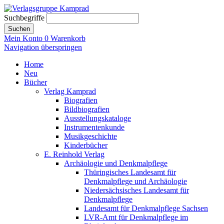
Suchbegriffe
Suchen
Mein Konto
0
Warenkorb
Navigation überspringen
Home
Neu
Bücher
Verlag Kamprad
Biografien
Bildbiografien
Ausstellungskataloge
Instrumentenkunde
Musikgeschichte
Kinderbücher
E. Reinhold Verlag
Archäologie und Denkmalpflege
Thüringisches Landesamt für
Denkmalpflege und Archäologie
Niedersächsisches Landesamt für
Denkmalpflege
Landesamt für Denkmalpflege Sachsen
LVR-Amt für Denkmalpflege im