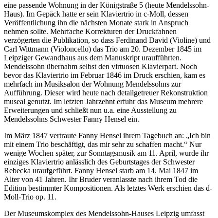
eine passende Wohnung in der Königstraße 5 (heute Mendelssohn-
Haus). Im Gepäck hatte er sein Klaviertrio in c-Moll, dessen
Veröffentlichung ihn die nächsten Monate stark in Anspruch
nehmen sollte. Mehrfache Korrekturen der Druckfahnen
verzögerten die Publikation, so dass Ferdinand David (Violine) und
Carl Wittmann (Violoncello) das Trio am 20. Dezember 1845 im
Leipziger Gewandhaus aus dem Manuskript uraufführten.
Mendelssohn übernahm selbst den virtuosen Klavierpart. Noch
bevor das Klaviertrio im Februar 1846 im Druck erschien, kam es
mehrfach im Musiksalon der Wohnung Mendelssohns zur
Aufführung. Dieser wird heute nach detailgetreuer Rekonstruktion
museal genutzt. Im letzten Jahrzehnt erfuhr das Museum mehrere
Erweiterungen und schließt nun u.a. eine Ausstellung zu
Mendelssohns Schwester Fanny Hensel ein.
Im März 1847 vertraute Fanny Hensel ihrem Tagebuch an: „Ich bin
mit einem Trio beschäftigt, das mir sehr zu schaffen macht.“ Nur
wenige Wochen später, zur Sonntagsmusik am 11. April, wurde ihr
einziges Klaviertrio anlässlich des Geburtstages der Schwester
Rebecka uraufgeführt. Fanny Hensel starb am 14. Mai 1847 im
Alter von 41 Jahren. Ihr Bruder veranlasste nach ihrem Tod die
Edition bestimmter Kompositionen. Als letztes Werk erschien das d-
Moll-Trio op. 11.
Der Museumskomplex des Mendelssohn-Hauses Leipzig umfasst