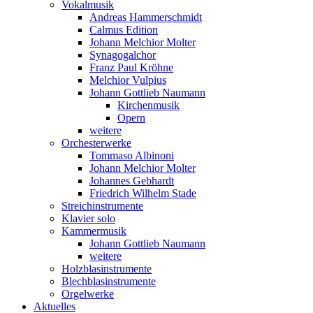
Vokalmusik
Andreas Hammerschmidt
Calmus Edition
Johann Melchior Molter
Synagogalchor
Franz Paul Kröhne
Melchior Vulpius
Johann Gottlieb Naumann
Kirchenmusik
Opern
weitere
Orchesterwerke
Tommaso Albinoni
Johann Melchior Molter
Johannes Gebhardt
Friedrich Wilhelm Stade
Streichinstrumente
Klavier solo
Kammermusik
Johann Gottlieb Naumann
weitere
Holzblasinstrumente
Blechblasinstrumente
Orgelwerke
Aktuelles