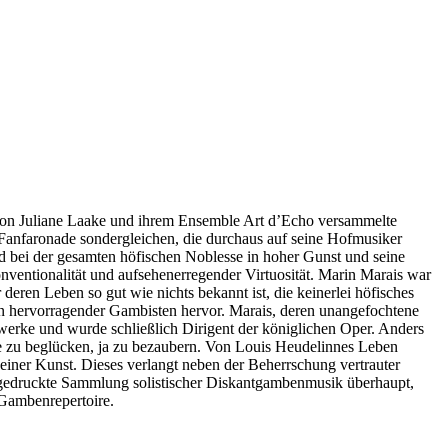
D von Juliane Laake und ihrem Ensemble Art d’Echo versammelte
 Fanfaronade sondergleichen, die durchaus auf seine Hofmusiker
nd bei der gesamten höfischen Noblesse in hoher Gunst und seine
nventionalität und aufsehenerregender Virtuosität. Marin Marais war
eren Leben so gut wie nichts bekannt ist, die keinerlei höfisches
ion hervorragender Gambisten hervor. Marais, deren unangefochtene
enwerke und wurde schließlich Dirigent der königlichen Oper. Anders
e zu beglücken, ja zu bezaubern. Von Louis Heudelinnes Leben
seiner Kunst. Dieses verlangt neben der Beherrschung vertrauter
e gedruckte Sammlung solistischer Diskantgambenmusik überhaupt,
n Gambenrepertoire.