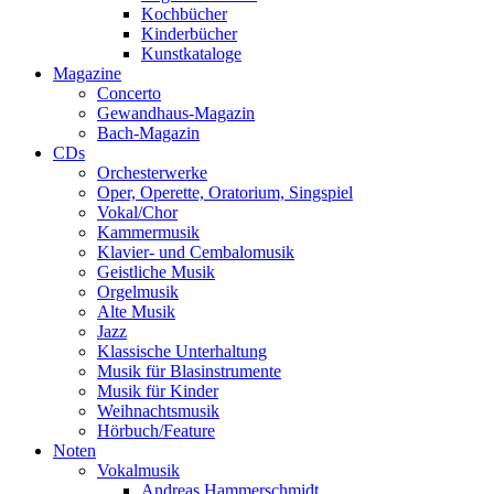
Kochbücher
Kinderbücher
Kunstkataloge
Magazine
Concerto
Gewandhaus-Magazin
Bach-Magazin
CDs
Orchesterwerke
Oper, Operette, Oratorium, Singspiel
Vokal/Chor
Kammermusik
Klavier- und Cembalomusik
Geistliche Musik
Orgelmusik
Alte Musik
Jazz
Klassische Unterhaltung
Musik für Blasinstrumente
Musik für Kinder
Weihnachtsmusik
Hörbuch/Feature
Noten
Vokalmusik
Andreas Hammerschmidt