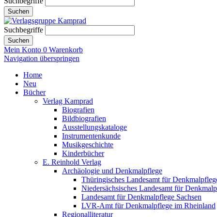
Suchbegriffe
Suchen
Suchbegriffe
Suchen
Mein Konto
0
Warenkorb
Navigation überspringen
Home
Neu
Bücher
Verlag Kamprad
Biografien
Bildbiografien
Ausstellungskataloge
Instrumentenkunde
Musikgeschichte
Kinderbücher
E. Reinhold Verlag
Archäologie und Denkmalpflege
Thüringisches Landesamt für Denkmalpfleg
Niedersächsisches Landesamt für Denkmalp
Landesamt für Denkmalpflege Sachsen
LVR-Amt für Denkmalpflege im Rheinland
Regionalliteratur