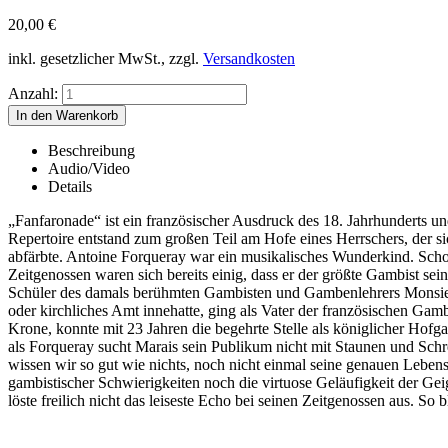
20,00
€
inkl. gesetzlicher MwSt., zzgl.
Versandkosten
Anzahl:
Beschreibung
Audio/Video
Details
„Fanfaronade“ ist ein französischer Ausdruck des 18. Jahrhunderts 
Repertoire entstand zum großen Teil am Hofe eines Herrschers, der s
abfärbte. Antoine Forqueray war ein musikalisches Wunderkind. Schon
Zeitgenossen waren sich bereits einig, dass er der größte Gambist se
Schüler des damals berühmten Gambisten und Gambenlehrers Monsieur 
oder kirchliches Amt innehatte, ging als Vater der französischen Ga
Krone, konnte mit 23 Jahren die begehrte Stelle als königlicher Hofga
als Forqueray sucht Marais sein Publikum nicht mit Staunen und Schr
wissen wir so gut wie nichts, noch nicht einmal seine genauen Lebens
gambistischer Schwierigkeiten noch die virtuose Geläufigkeit der Ge
löste freilich nicht das leiseste Echo bei seinen Zeitgenossen aus. So