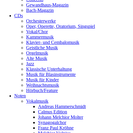
Gewandhaus-Magazin
Bach-Magazin
CDs
Orchesterwerke
Oper, Operette, Oratorium, Singspiel
Vokal/Chor
Kammermusik
Klavier- und Cembalomusik
Geistliche Musik
Orgelmusik
Alte Musik
Jazz
Klassische Unterhaltung
Musik für Blasinstrumente
Musik für Kinder
Weihnachtsmusik
Hörbuch/Feature
Noten
Vokalmusik
Andreas Hammerschmidt
Calmus Edition
Johann Melchior Molter
Synagogalchor
Franz Paul Kröhne