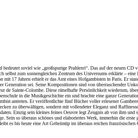
und bedeutet soviel wie „großspurige Prahlerei“. Das auf der neuen C
ich selbst zum sonnengleichen Zentrum des Universums erklärte – eine
 mit 17 Jahren erhielt er das Amt eines Hofgambisten in Paris. Er sta
iner Generation sei. Seine Kompositionen sind von überraschender Unko
de Sainte-Colombe. Diese rätselhafte Persönlichkeit wiederum, über d
mbenschule in die Musikgeschichte ein und brachte eine ganze Generat
mbist antreten. Er veröffentlichte fünf Bücher voller erlesener Gamb
ecken zu überwältigen, sondern mit vollendeter Eleganz und Raffiness
daten. Einzig sein kleines feines Oeuvre legt Zeugnis ab von ihm und 
ige. Sein so überaus schönes und elaboriertes Werk, immerhin die erst
 bleibt es bis heute eine Art Geheimtip im überaus reichen französische