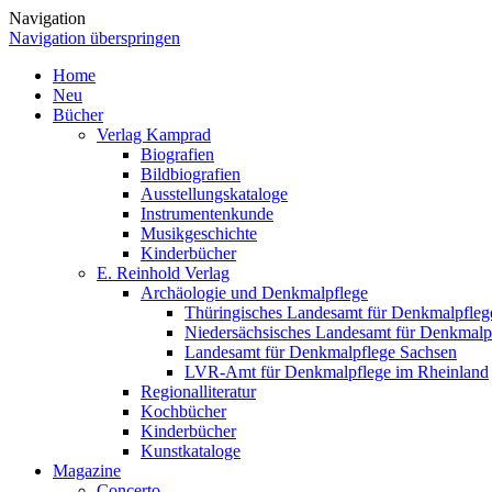
Navigation
Navigation überspringen
Home
Neu
Bücher
Verlag Kamprad
Biografien
Bildbiografien
Ausstellungskataloge
Instrumentenkunde
Musikgeschichte
Kinderbücher
E. Reinhold Verlag
Archäologie und Denkmalpflege
Thüringisches Landesamt für Denkmalpfleg
Niedersächsisches Landesamt für Denkmalp
Landesamt für Denkmalpflege Sachsen
LVR-Amt für Denkmalpflege im Rheinland
Regionalliteratur
Kochbücher
Kinderbücher
Kunstkataloge
Magazine
Concerto