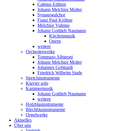
Calmus Edition
Johann Melchior Molter
Synagogalchor
Franz Paul Kröhne
Melchior Vulpius
Johann Gottlieb Naumann
Kirchenmusik
Opern
weitere
Orchesterwerke
Tommaso Albinoni
Johann Melchior Molter
Johannes Gebhardt
Friedrich Wilhelm Stade
Streichinstrumente
Klavier solo
Kammermusik
Johann Gottlieb Naumann
weitere
Holzblasinstrumente
Blechblasinstrumente
Orgelwerke
Aktuelles
Über uns
Vertrieb