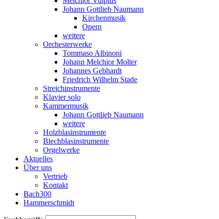
Melchior Vulpius
Johann Gottlieb Naumann
Kirchenmusik
Opern
weitere
Orchesterwerke
Tommaso Albinoni
Johann Melchior Molter
Johannes Gebhardt
Friedrich Wilhelm Stade
Streichinstrumente
Klavier solo
Kammermusik
Johann Gottlieb Naumann
weitere
Holzblasinstrumente
Blechblasinstrumente
Orgelwerke
Aktuelles
Über uns
Vertrieb
Kontakt
Bach300
Hammerschmidt