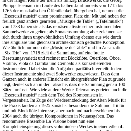
In der langen Reihe der mehr als fünfzig Druckwerke, die Georg
Philipp Telemann im Laufe des halben Jahrhunderts von 1715 bis
1765 der musikalischen Öffentlichkeit übergeben hat, nehmen die
„Essercizii musici“ einen prominenten Platz ein: Mit und neben der
freilich ganz anders gearteten „Musique de Table“ („Tafelmusik“)
von 1733 haben sie als das repräsentativste seiner instrumentalen
Sammelwerke zu gelten; als Sonatensammlung aber zeichnen sie
sich durch ihren ungewöhnlichen Umfang ebenso aus wie durch
ihre singuläre und gleichsam architektonisch gedachte Konzeption.
Wie ähnlich nur noch die „Musique de Table“ und im Ansatz die
„Six Trio“ von 1718 zielt die Sammlung auf eine breite
Besetzungsvarietät und rechnet mit Blockflöte, Querflöte, Oboe,
Violine, Viola da Gamba und Cembalo als konzertierenden
Instrumenten. Dabei sind die Aufgaben paritätisch verteilt: Jedem
dieser Instrumente sind zwei Solowerke zugewiesen. Dass dem
Ganzen auch in anderer Hinsicht ein übergreifender Plan zugrunde
liegt, deutet sich an in der Tatsache, dass die Sammlung genau 100
Sätze umfasst. Wie viele andere Werke Telemanns gerieten auch die
„Essercizii musici“ nach dem Tod des Komponisten in
Vergessenheit. Im Zuge der Wiederentdeckung der Alten Musik für
die Praxis fanden ab 1925 zunächst besonders die Soli und Trii für
und mit Blockflöte Interesse, aber nach und nach erschienen bis
2004 auch die übrigen Kompositionen in Neuausgaben. Das
renommierte Ensemble La Visione bietet nun eine
Kompletteinspielung dieses voluminösen Werkes in einer edlen 4-