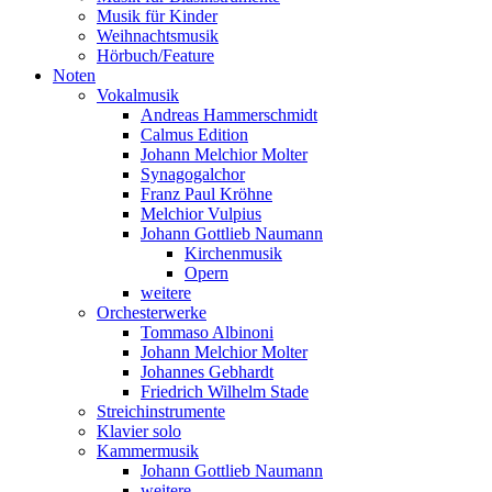
Musik für Kinder
Weihnachtsmusik
Hörbuch/Feature
Noten
Vokalmusik
Andreas Hammerschmidt
Calmus Edition
Johann Melchior Molter
Synagogalchor
Franz Paul Kröhne
Melchior Vulpius
Johann Gottlieb Naumann
Kirchenmusik
Opern
weitere
Orchesterwerke
Tommaso Albinoni
Johann Melchior Molter
Johannes Gebhardt
Friedrich Wilhelm Stade
Streichinstrumente
Klavier solo
Kammermusik
Johann Gottlieb Naumann
weitere