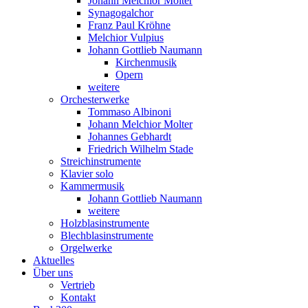
Johann Melchior Molter
Synagogalchor
Franz Paul Kröhne
Melchior Vulpius
Johann Gottlieb Naumann
Kirchenmusik
Opern
weitere
Orchesterwerke
Tommaso Albinoni
Johann Melchior Molter
Johannes Gebhardt
Friedrich Wilhelm Stade
Streichinstrumente
Klavier solo
Kammermusik
Johann Gottlieb Naumann
weitere
Holzblasinstrumente
Blechblasinstrumente
Orgelwerke
Aktuelles
Über uns
Vertrieb
Kontakt