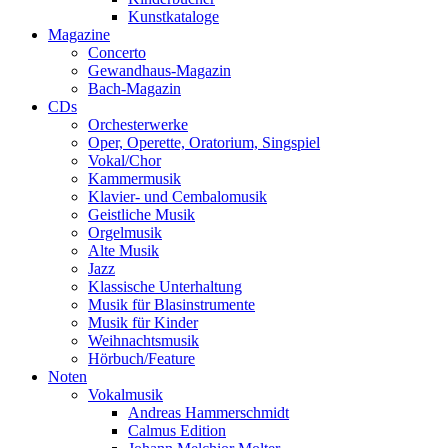
Kunstkataloge
Magazine
Concerto
Gewandhaus-Magazin
Bach-Magazin
CDs
Orchesterwerke
Oper, Operette, Oratorium, Singspiel
Vokal/Chor
Kammermusik
Klavier- und Cembalomusik
Geistliche Musik
Orgelmusik
Alte Musik
Jazz
Klassische Unterhaltung
Musik für Blasinstrumente
Musik für Kinder
Weihnachtsmusik
Hörbuch/Feature
Noten
Vokalmusik
Andreas Hammerschmidt
Calmus Edition