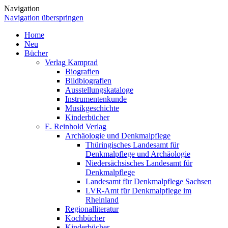
Navigation
Navigation überspringen
Home
Neu
Bücher
Verlag Kamprad
Biografien
Bildbiografien
Ausstellungskataloge
Instrumentenkunde
Musikgeschichte
Kinderbücher
E. Reinhold Verlag
Archäologie und Denkmalpflege
Thüringisches Landesamt für
Denkmalpflege und Archäologie
Niedersächsisches Landesamt für
Denkmalpflege
Landesamt für Denkmalpflege Sachsen
LVR-Amt für Denkmalpflege im
Rheinland
Regionalliteratur
Kochbücher
Kinderbücher