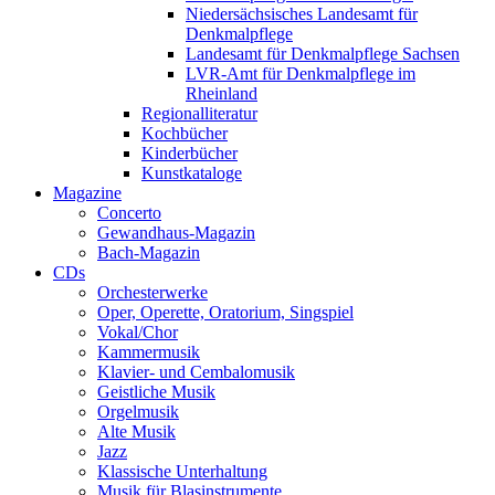
Niedersächsisches Landesamt für
Denkmalpflege
Landesamt für Denkmalpflege Sachsen
LVR-Amt für Denkmalpflege im
Rheinland
Regionalliteratur
Kochbücher
Kinderbücher
Kunstkataloge
Magazine
Concerto
Gewandhaus-Magazin
Bach-Magazin
CDs
Orchesterwerke
Oper, Operette, Oratorium, Singspiel
Vokal/Chor
Kammermusik
Klavier- und Cembalomusik
Geistliche Musik
Orgelmusik
Alte Musik
Jazz
Klassische Unterhaltung
Musik für Blasinstrumente