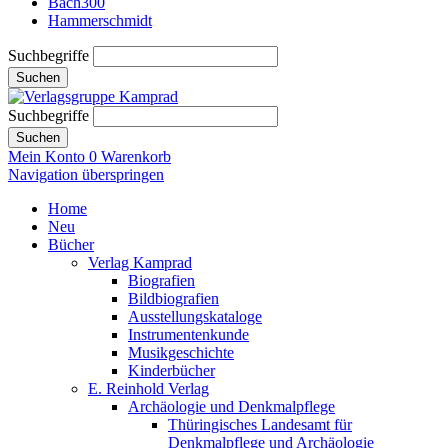
Bach300
Hammerschmidt
Suchbegriffe
Suchen
Suchbegriffe
Suchen
Mein Konto
0
Warenkorb
Navigation überspringen
Home
Neu
Bücher
Verlag Kamprad
Biografien
Bildbiografien
Ausstellungskataloge
Instrumentenkunde
Musikgeschichte
Kinderbücher
E. Reinhold Verlag
Archäologie und Denkmalpflege
Thüringisches Landesamt für
Denkmalpflege und Archäologie