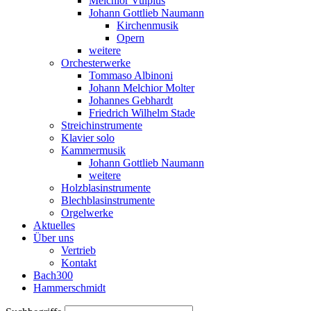
Melchior Vulpius
Johann Gottlieb Naumann
Kirchenmusik
Opern
weitere
Orchesterwerke
Tommaso Albinoni
Johann Melchior Molter
Johannes Gebhardt
Friedrich Wilhelm Stade
Streichinstrumente
Klavier solo
Kammermusik
Johann Gottlieb Naumann
weitere
Holzblasinstrumente
Blechblasinstrumente
Orgelwerke
Aktuelles
Über uns
Vertrieb
Kontakt
Bach300
Hammerschmidt