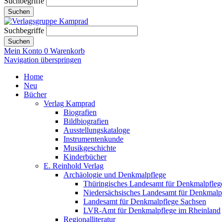
Suchbegriffe
Suchen
Suchbegriffe
Suchen
Mein Konto
0
Warenkorb
Navigation überspringen
Home
Neu
Bücher
Verlag Kamprad
Biografien
Bildbiografien
Ausstellungskataloge
Instrumentenkunde
Musikgeschichte
Kinderbücher
E. Reinhold Verlag
Archäologie und Denkmalpflege
Thüringisches Landesamt für Denkmalpfleg
Niedersächsisches Landesamt für Denkmalp
Landesamt für Denkmalpflege Sachsen
LVR-Amt für Denkmalpflege im Rheinland
Regionalliteratur