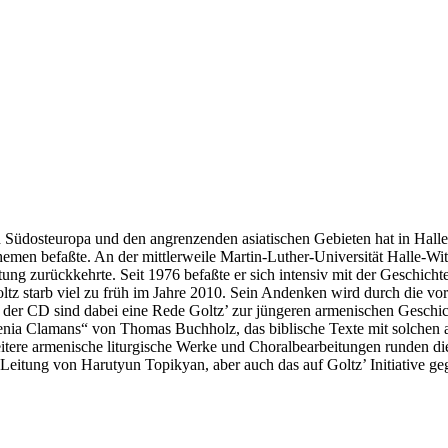
Südosteuropa und den angrenzenden asiatischen Gebieten hat in Halle e
Themen befaßte. An der mittlerweile Martin-Luther-Universität Halle-
htung zurückkehrte. Seit 1976 befaßte er sich intensiv mit der Geschic
z starb viel zu früh im Jahre 2010. Sein Andenken wird durch die vor
 der CD sind dabei eine Rede Goltz’ zur jüngeren armenischen Geschi
nia Clamans“ von Thomas Buchholz, das biblische Texte mit solchen a
Weitere armenische liturgische Werke und Choralbearbeitungen runde
eitung von Harutyun Topikyan, aber auch das auf Goltz’ Initiative geg