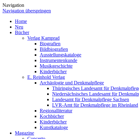
Navigation
Navigation überspringen
Home
Neu
Bücher
Verlag Kamprad
Biografien
Bildbiografien
Ausstellungskataloge
Instrumentenkunde
Musikgeschichte
Kinderbücher
E. Reinhold Verlag
Archäologie und Denkmalpflege
Thüringisches Landesamt für Denkmalpfleg
Niedersächsisches Landesamt für Denkmalp
Landesamt für Denkmalpflege Sachsen
LVR-Amt für Denkmalpflege im Rheinland
Regionalliteratur
Kochbücher
Kinderbücher
Kunstkataloge
Magazine
Concerto