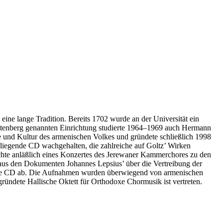
ine lange Tradition. Bereits 1702 wurde an der Universität ein
Wittenberg genannten Einrichtung studierte 1964–1969 auch Hermann
hte und Kultur des armenischen Volkes und gründete schließlich 1998
liegende CD wachgehalten, die zahlreiche auf Goltz’ Wirken
chte anläßlich eines Konzertes des Jerewaner Kammerchores zu den
us den Dokumenten Johannes Lepsius’ über die Vertreibung der
n die CD ab. Die Aufnahmen wurden überwiegend von armenischen
ründete Hallische Oktett für Orthodoxe Chormusik ist vertreten.