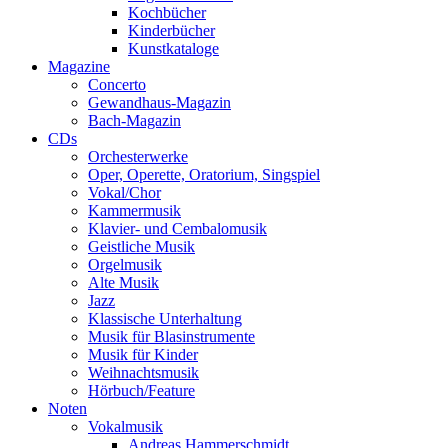
Kochbücher
Kinderbücher
Kunstkataloge
Magazine
Concerto
Gewandhaus-Magazin
Bach-Magazin
CDs
Orchesterwerke
Oper, Operette, Oratorium, Singspiel
Vokal/Chor
Kammermusik
Klavier- und Cembalomusik
Geistliche Musik
Orgelmusik
Alte Musik
Jazz
Klassische Unterhaltung
Musik für Blasinstrumente
Musik für Kinder
Weihnachtsmusik
Hörbuch/Feature
Noten
Vokalmusik
Andreas Hammerschmidt