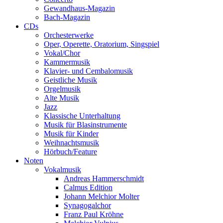
Gewandhaus-Magazin
Bach-Magazin
CDs
Orchesterwerke
Oper, Operette, Oratorium, Singspiel
Vokal/Chor
Kammermusik
Klavier- und Cembalomusik
Geistliche Musik
Orgelmusik
Alte Musik
Jazz
Klassische Unterhaltung
Musik für Blasinstrumente
Musik für Kinder
Weihnachtsmusik
Hörbuch/Feature
Noten
Vokalmusik
Andreas Hammerschmidt
Calmus Edition
Johann Melchior Molter
Synagogalchor
Franz Paul Kröhne