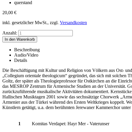
querstand
20,00
€
inkl. gesetzlicher MwSt., zzgl.
Versandkosten
Anzahl:
Beschreibung
Audio/Video
Details
Die Beschäftigung mit Kultur und Religion von Völkern aus Ost- und 
„Collegium orientale theologicum“ gegründet, das sich mit solchen 
Goltz, der später als Theologieprofessor für Ostkirchen an die Einric
das MESROP Zentrum für Armenische Studien an der Universität. Golt
zurückzuführende musikalische Aktivitäten dokumentiert. Kernstücke
Hallischen Musiktagen 2001 sowie das sechssätzige Chorwerk „Arme
Armenier aus der Türkei während des Ersten Weltkrieges koppelt. 
Künstlern getätigt, u.a. dem berühmten Jerewaner Kammerchor unter L
1
Komitas Verdapet: Hayr Mer - Vaterunser