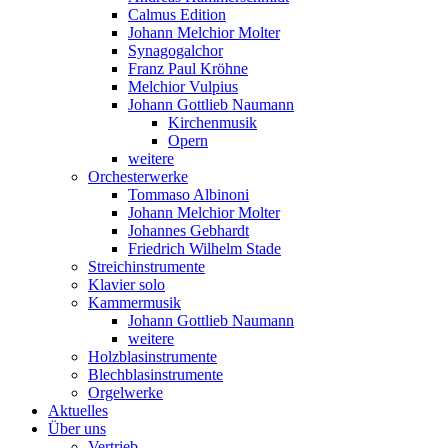
Calmus Edition
Johann Melchior Molter
Synagogalchor
Franz Paul Kröhne
Melchior Vulpius
Johann Gottlieb Naumann
Kirchenmusik
Opern
weitere
Orchesterwerke
Tommaso Albinoni
Johann Melchior Molter
Johannes Gebhardt
Friedrich Wilhelm Stade
Streichinstrumente
Klavier solo
Kammermusik
Johann Gottlieb Naumann
weitere
Holzblasinstrumente
Blechblasinstrumente
Orgelwerke
Aktuelles
Über uns
Vertrieb