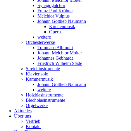
Johann Melchior Molter
Synagogalchor
Franz Paul Kröhne
Melchior Vulpius
Johann Gottlieb Naumann
Kirchenmusik
Opern
weitere
Orchesterwerke
Tommaso Albinoni
Johann Melchior Molter
Johannes Gebhardt
Friedrich Wilhelm Stade
Streichinstrumente
Klavier solo
Kammermusik
Johann Gottlieb Naumann
weitere
Holzblasinstrumente
Blechblasinstrumente
Orgelwerke
Aktuelles
Über uns
Vertrieb
Kontakt