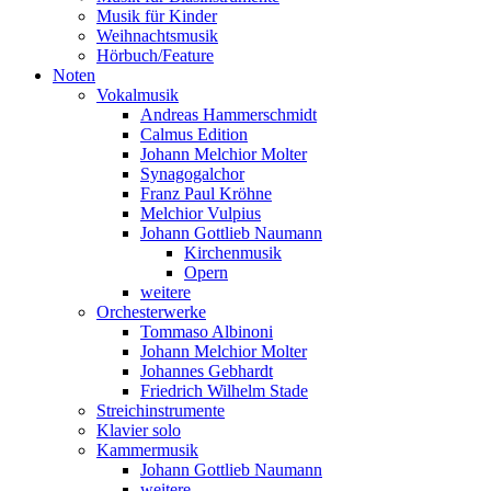
Musik für Kinder
Weihnachtsmusik
Hörbuch/Feature
Noten
Vokalmusik
Andreas Hammerschmidt
Calmus Edition
Johann Melchior Molter
Synagogalchor
Franz Paul Kröhne
Melchior Vulpius
Johann Gottlieb Naumann
Kirchenmusik
Opern
weitere
Orchesterwerke
Tommaso Albinoni
Johann Melchior Molter
Johannes Gebhardt
Friedrich Wilhelm Stade
Streichinstrumente
Klavier solo
Kammermusik
Johann Gottlieb Naumann
weitere