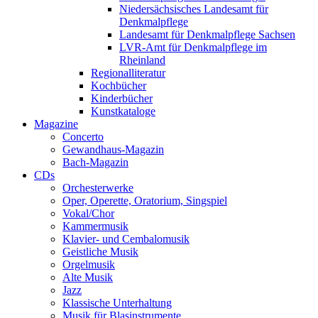
Niedersächsisches Landesamt für
Denkmalpflege
Landesamt für Denkmalpflege Sachsen
LVR-Amt für Denkmalpflege im
Rheinland
Regionalliteratur
Kochbücher
Kinderbücher
Kunstkataloge
Magazine
Concerto
Gewandhaus-Magazin
Bach-Magazin
CDs
Orchesterwerke
Oper, Operette, Oratorium, Singspiel
Vokal/Chor
Kammermusik
Klavier- und Cembalomusik
Geistliche Musik
Orgelmusik
Alte Musik
Jazz
Klassische Unterhaltung
Musik für Blasinstrumente