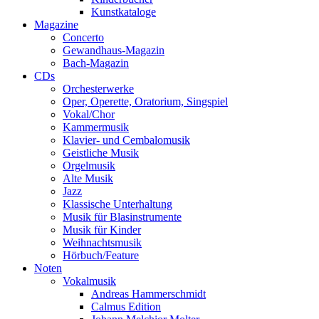
Kunstkataloge
Magazine
Concerto
Gewandhaus-Magazin
Bach-Magazin
CDs
Orchesterwerke
Oper, Operette, Oratorium, Singspiel
Vokal/Chor
Kammermusik
Klavier- und Cembalomusik
Geistliche Musik
Orgelmusik
Alte Musik
Jazz
Klassische Unterhaltung
Musik für Blasinstrumente
Musik für Kinder
Weihnachtsmusik
Hörbuch/Feature
Noten
Vokalmusik
Andreas Hammerschmidt
Calmus Edition