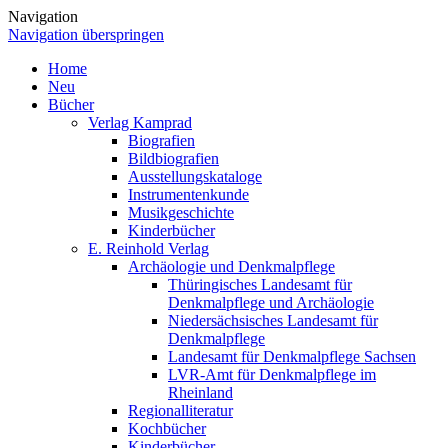
Navigation
Navigation überspringen
Home
Neu
Bücher
Verlag Kamprad
Biografien
Bildbiografien
Ausstellungskataloge
Instrumentenkunde
Musikgeschichte
Kinderbücher
E. Reinhold Verlag
Archäologie und Denkmalpflege
Thüringisches Landesamt für
Denkmalpflege und Archäologie
Niedersächsisches Landesamt für
Denkmalpflege
Landesamt für Denkmalpflege Sachsen
LVR-Amt für Denkmalpflege im
Rheinland
Regionalliteratur
Kochbücher
Kinderbücher