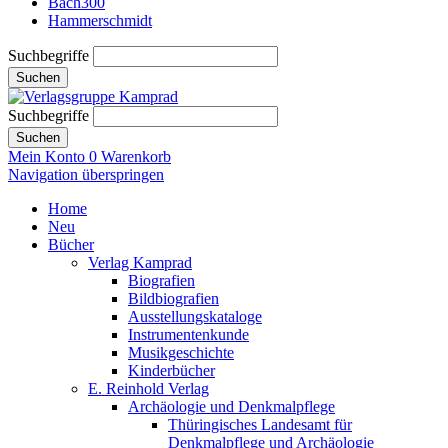
Bach300
Hammerschmidt
Suchbegriffe
Suchen
Suchbegriffe
Suchen
Mein Konto
0
Warenkorb
Navigation überspringen
Home
Neu
Bücher
Verlag Kamprad
Biografien
Bildbiografien
Ausstellungskataloge
Instrumentenkunde
Musikgeschichte
Kinderbücher
E. Reinhold Verlag
Archäologie und Denkmalpflege
Thüringisches Landesamt für
Denkmalpflege und Archäologie