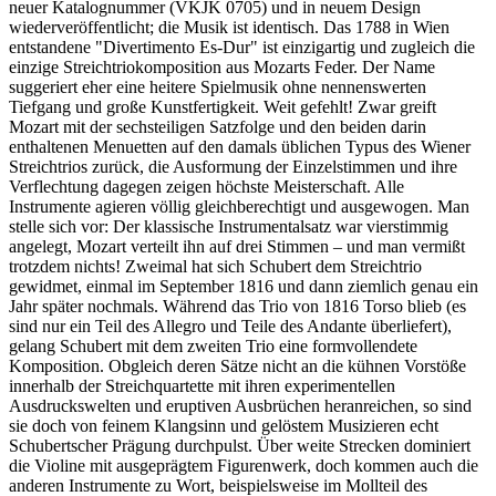
neuer Katalognummer (VKJK 0705) und in neuem Design
wiederveröffentlicht; die Musik ist identisch. Das 1788 in Wien
entstandene "Divertimento Es-Dur" ist einzigartig und zugleich die
einzige Streichtriokomposition aus Mozarts Feder. Der Name
suggeriert eher eine heitere Spielmusik ohne nennenswerten
Tiefgang und große Kunstfertigkeit. Weit gefehlt! Zwar greift
Mozart mit der sechsteiligen Satzfolge und den beiden darin
enthaltenen Menuetten auf den damals üblichen Typus des Wiener
Streichtrios zurück, die Ausformung der Einzelstimmen und ihre
Verflechtung dagegen zeigen höchste Meisterschaft. Alle
Instrumente agieren völlig gleichberechtigt und ausgewogen. Man
stelle sich vor: Der klassische Instrumentalsatz war vierstimmig
angelegt, Mozart verteilt ihn auf drei Stimmen – und man vermißt
trotzdem nichts! Zweimal hat sich Schubert dem Streichtrio
gewidmet, einmal im September 1816 und dann ziemlich genau ein
Jahr später nochmals. Während das Trio von 1816 Torso blieb (es
sind nur ein Teil des Allegro und Teile des Andante überliefert),
gelang Schubert mit dem zweiten Trio eine formvollendete
Komposition. Obgleich deren Sätze nicht an die kühnen Vorstöße
innerhalb der Streichquartette mit ihren experimentellen
Ausdruckswelten und eruptiven Ausbrüchen heranreichen, so sind
sie doch von feinem Klangsinn und gelöstem Musizieren echt
Schubertscher Prägung durchpulst. Über weite Strecken dominiert
die Violine mit ausgeprägtem Figurenwerk, doch kommen auch die
anderen Instrumente zu Wort, beispielsweise im Mollteil des