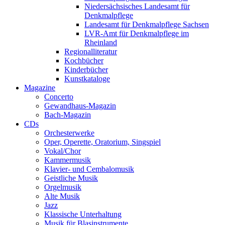
Niedersächsisches Landesamt für
Denkmalpflege
Landesamt für Denkmalpflege Sachsen
LVR-Amt für Denkmalpflege im
Rheinland
Regionalliteratur
Kochbücher
Kinderbücher
Kunstkataloge
Magazine
Concerto
Gewandhaus-Magazin
Bach-Magazin
CDs
Orchesterwerke
Oper, Operette, Oratorium, Singspiel
Vokal/Chor
Kammermusik
Klavier- und Cembalomusik
Geistliche Musik
Orgelmusik
Alte Musik
Jazz
Klassische Unterhaltung
Musik für Blasinstrumente