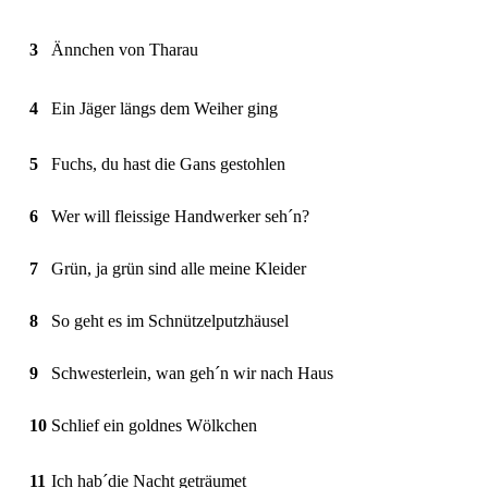
3
Ännchen von Tharau
4
Ein Jäger längs dem Weiher ging
5
Fuchs, du hast die Gans gestohlen
6
Wer will fleissige Handwerker seh´n?
7
Grün, ja grün sind alle meine Kleider
8
So geht es im Schnützelputzhäusel
9
Schwesterlein, wan geh´n wir nach Haus
10
Schlief ein goldnes Wölkchen
11
Ich hab´die Nacht geträumet