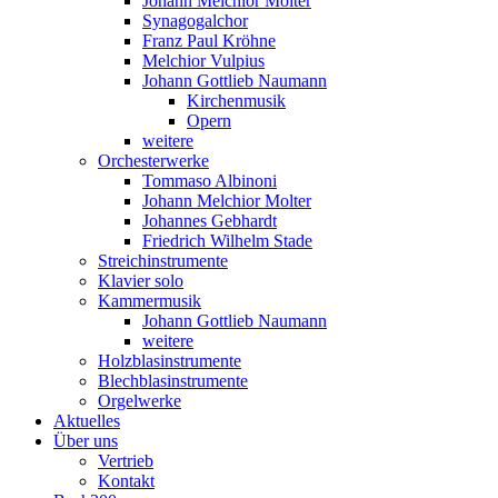
Johann Melchior Molter
Synagogalchor
Franz Paul Kröhne
Melchior Vulpius
Johann Gottlieb Naumann
Kirchenmusik
Opern
weitere
Orchesterwerke
Tommaso Albinoni
Johann Melchior Molter
Johannes Gebhardt
Friedrich Wilhelm Stade
Streichinstrumente
Klavier solo
Kammermusik
Johann Gottlieb Naumann
weitere
Holzblasinstrumente
Blechblasinstrumente
Orgelwerke
Aktuelles
Über uns
Vertrieb
Kontakt