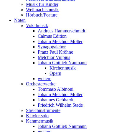
Musik für Kinder
Weihnachtsmusik
Hörbuch/Feature
Noten
Vokalmusik
Andreas Hammerschmidt
Calmus Edition
Johann Melchior Molter
Synagogalchor
Franz Paul Kröhne
Melchior Vulpius
Johann Gottlieb Naumann
Kirchenmusik
Opern
weitere
Orchesterwerke
Tommaso Albinoni
Johann Melchior Molter
Johannes Gebhardt
Friedrich Wilhelm Stade
Streichinstrumente
Klavier solo
Kammermusik
Johann Gottlieb Naumann
weitere