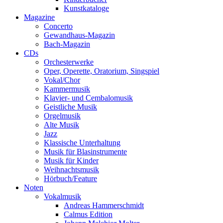
Kunstkataloge
Magazine
Concerto
Gewandhaus-Magazin
Bach-Magazin
CDs
Orchesterwerke
Oper, Operette, Oratorium, Singspiel
Vokal/Chor
Kammermusik
Klavier- und Cembalomusik
Geistliche Musik
Orgelmusik
Alte Musik
Jazz
Klassische Unterhaltung
Musik für Blasinstrumente
Musik für Kinder
Weihnachtsmusik
Hörbuch/Feature
Noten
Vokalmusik
Andreas Hammerschmidt
Calmus Edition