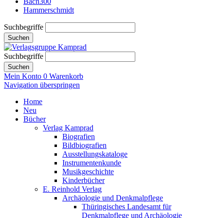
Bach300
Hammerschmidt
Suchbegriffe
Suchen
Suchbegriffe
Suchen
Mein Konto
0
Warenkorb
Navigation überspringen
Home
Neu
Bücher
Verlag Kamprad
Biografien
Bildbiografien
Ausstellungskataloge
Instrumentenkunde
Musikgeschichte
Kinderbücher
E. Reinhold Verlag
Archäologie und Denkmalpflege
Thüringisches Landesamt für
Denkmalpflege und Archäologie