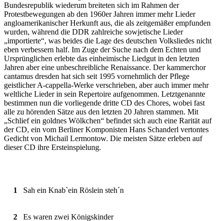
Bundesrepublik wiederum breiteten sich im Rahmen der
Protestbewegungen ab den 1960er Jahren immer mehr Lieder
angloamerikanischer Herkunft aus, die als zeitgemäßer empfunden
wurden, während die DDR zahlreiche sowjetische Lieder
„importierte“, was beides die Lage des deutschen Volksliedes nicht
eben verbessern half. Im Zuge der Suche nach dem Echten und
Ursprünglichen erlebte das einheimische Liedgut in den letzten
Jahren aber eine unbeschreibliche Renaissance. Der kammerchor
cantamus dresden hat sich seit 1995 vornehmlich der Pflege
geistlicher A-cappella-Werke verschrieben, aber auch immer mehr
weltliche Lieder in sein Repertoire aufgenommen. Letztgenannte
bestimmen nun die vorliegende dritte CD des Chores, wobei fast
alle zu hörenden Sätze aus den letzten 20 Jahren stammen. Mit
„Schlief ein goldnes Wölkchen“ befindet sich auch eine Rarität auf
der CD, ein vom Berliner Komponisten Hans Schanderl vertontes
Gedicht von Michail Lermontow. Die meisten Sätze erleben auf
dieser CD ihre Ersteinspielung.
1
Sah ein Knab`ein Röslein steh´n
2
Es waren zwei Königskinder