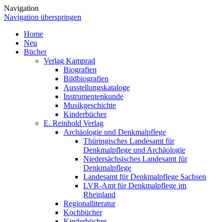
Navigation
Navigation überspringen
Home
Neu
Bücher
Verlag Kamprad
Biografien
Bildbiografien
Ausstellungskataloge
Instrumentenkunde
Musikgeschichte
Kinderbücher
E. Reinhold Verlag
Archäologie und Denkmalpflege
Thüringisches Landesamt für
Denkmalpflege und Archäologie
Niedersächsisches Landesamt für
Denkmalpflege
Landesamt für Denkmalpflege Sachsen
LVR-Amt für Denkmalpflege im
Rheinland
Regionalliteratur
Kochbücher
Kinderbücher