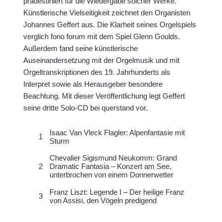
prädestiniert für die Wiedergabe solcher Werke.
Künstlerische Vielseitigkeit zeichnet den Organisten
Johannes Geffert aus. Die Klarheit seines Orgelspiels
verglich fono forum mit dem Spiel Glenn Goulds.
Außerdem fand seine künstlerische
Auseinandersetzung mit der Orgelmusik und mit
Orgeltranskriptionen des 19. Jahrhunderts als
Interpret sowie als Herausgeber besondere
Beachtung. Mit dieser Veröffentlichung legt Geffert
seine dritte Solo-CD bei querstand vor.
Isaac Van Vleck Flagler: Alpenfantasie mit
1
Sturm
Chevalier Sigismund Neukomm: Grand
2
Dramatic Fantasia – Konzert am See,
unterbrochen von einem Donnerwetter
Franz Liszt: Legende I – Der heilige Franz
3
von Assisi, den Vögeln predigend