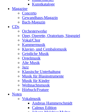
Kunstkataloge
Magazine
Concerto
Gewandhaus-Magazin
Bach-Magazin
CDs
Orchesterwerke
Oper, Operette, Oratorium, Singspiel
Vokal/Chor
Kammermusik
Klavier- und Cembalomusik
Geistliche Musik
Orgelmusik
Alte Musik
Jazz
Klassische Unterhaltung
Musik für Blasinstrumente
Musik für Kinder
Weihnachtsmusik
Hörbuch/Feature
Noten
Vokalmusik
Andreas Hammerschmidt
Calmus Edition