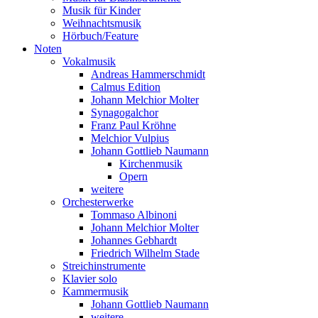
Musik für Kinder
Weihnachtsmusik
Hörbuch/Feature
Noten
Vokalmusik
Andreas Hammerschmidt
Calmus Edition
Johann Melchior Molter
Synagogalchor
Franz Paul Kröhne
Melchior Vulpius
Johann Gottlieb Naumann
Kirchenmusik
Opern
weitere
Orchesterwerke
Tommaso Albinoni
Johann Melchior Molter
Johannes Gebhardt
Friedrich Wilhelm Stade
Streichinstrumente
Klavier solo
Kammermusik
Johann Gottlieb Naumann
weitere