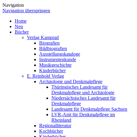
Navigation
Navigation überspringen
Home
Neu
Bücher
Verlag Kamprad
Biografien
Bildbiografien
Ausstellungskataloge
Instrumentenkunde
Musikgeschichte
Kinderbücher
E. Reinhold Verlag
Archäologie und Denkmalpflege
Thüringisches Landesamt für
Denkmalpflege und Archäologie
Niedersächsisches Landesamt für
Denkmalpflege
Landesamt für Denkmalpflege Sachsen
LVR-Amt für Denkmalpflege im
Rheinland
Regionalliteratur
Kochbücher
Kinderbücher