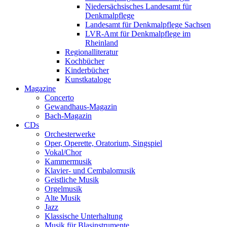
Niedersächsisches Landesamt für
Denkmalpflege
Landesamt für Denkmalpflege Sachsen
LVR-Amt für Denkmalpflege im
Rheinland
Regionalliteratur
Kochbücher
Kinderbücher
Kunstkataloge
Magazine
Concerto
Gewandhaus-Magazin
Bach-Magazin
CDs
Orchesterwerke
Oper, Operette, Oratorium, Singspiel
Vokal/Chor
Kammermusik
Klavier- und Cembalomusik
Geistliche Musik
Orgelmusik
Alte Musik
Jazz
Klassische Unterhaltung
Musik für Blasinstrumente