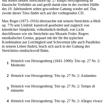
Mit seinen beiden Streichtrios op. 27 knüpft Herzogenberg an
klassische Vorbilder an und greift damit eine in der zweiten Hälfte
des 19. Jahrhunderts selten gewordene Gattung wieder auf. Das
zweite dieser Trios findet sich auf der vorliegenden CD.
Max Reger (1873–1916) überraschte mit seinem Streichtrio a-Moll
op. 77b sein Umfeld: kunstvoll gearbeitet und zugleich von
künstlicher Simplizität, volkstümlich-liedhaft, von Licht
durchflossen wie ein Streichtrio aus Mozarts Feder. Regers
musikalischer Genius, gepaart mit der für ihn typischen
Kombination aus Leichtigkeit und Schwermut (die auch Parallelen
in seinem Leben findet), brach sich auch in der Gattung des
Streichtrios eindrucksvoll Bahn.
Heinrich von Herzogenberg (1843–1900): Trio op. 27 Nr. 2:
1
Moderato
2
Heinrich von Herzogenberg: Trio op. 27 Nr. 2: Andantino
Heinrich von Herzogenberg: Trio op. 27 Nr. 2: Tempo di
3
minuetto
4
Heinrich von Herzogenberg: Trio op. 27 Nr. 2: Allegro vivace