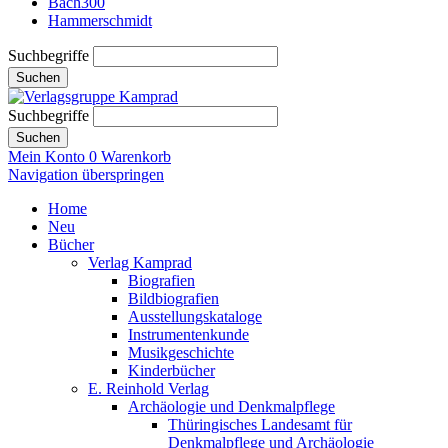
Bach300
Hammerschmidt
Suchbegriffe
Suchen
Suchbegriffe
Suchen
Mein Konto
0
Warenkorb
Navigation überspringen
Home
Neu
Bücher
Verlag Kamprad
Biografien
Bildbiografien
Ausstellungskataloge
Instrumentenkunde
Musikgeschichte
Kinderbücher
E. Reinhold Verlag
Archäologie und Denkmalpflege
Thüringisches Landesamt für
Denkmalpflege und Archäologie