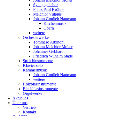
Johann Melchior Molter
Synagogalchor
Franz Paul Kröhne
Melchior Vulpius
Johann Gottlieb Naumann
Kirchenmusik
Opern
weitere
Orchesterwerke
Tommaso Albinoni
Johann Melchior Molter
Johannes Gebhardt
Friedrich Wilhelm Stade
Streichinstrumente
Klavier solo
Kammermusik
Johann Gottlieb Naumann
weitere
Holzblasinstrumente
Blechblasinstrumente
Orgelwerke
Aktuelles
Über uns
Vertrieb
Kontakt