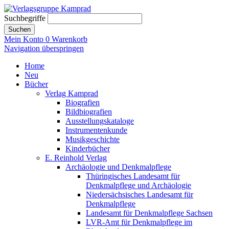
Suchbegriffe
Suchen
Mein Konto
0
Warenkorb
Navigation überspringen
Home
Neu
Bücher
Verlag Kamprad
Biografien
Bildbiografien
Ausstellungskataloge
Instrumentenkunde
Musikgeschichte
Kinderbücher
E. Reinhold Verlag
Archäologie und Denkmalpflege
Thüringisches Landesamt für
Denkmalpflege und Archäologie
Niedersächsisches Landesamt für
Denkmalpflege
Landesamt für Denkmalpflege Sachsen
LVR-Amt für Denkmalpflege im