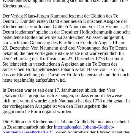
Wiederentdeckung und Aufführung sich lohnt. Dazu zählt auch die
Kirchenmusik.
Der Verlag Klaus-Jürgen Kamprad legt mit der Edition des Te
Deum D-Dur den ersten Band einer neuen Kritischen Ausgabe der
Kirchenmusik von Johann Gottlieb Naumann vor. Der Hymnus „Te
Deum laudamus“ spielte in der Dresdner Hofkirchenmusik eine sehr
bedeutende Rolle und wurde zu zahlreichen Anlässen aufgeführt,
u.a. auch zum Geburtstag des Kurfürsten Friedrich August III. am
23. Dezember. Von Naumann sind drei Vertonungen des Te Deum
bekannt; die hier vorliegende ist die letzte und war vermutlich für
den Geburtstag des Kurfürsten am 23. Dezember 1778 bestimmt.
Sie lehnt sich in verschiedenen Aspekten an ein Te Deum des
sächsischen Hofkapellmeisters Johann Adolf Hasse von 1751 an,
das zur Einweihung der Dresdner Hofkirche entstand und dort noch
heute regelmäßig aufgeführt wird.
In Dresden war es seit dem 17. Jahrhundert üblich, den Vers
„Salvum fac“ gregorianisch zu singen, so dass er normalerweise
nicht mit vertont wurde; auch Naumann hat das 1778 nicht getan. In
der vorliegenden Ausgabe ist von den Herausgebern die
gregorianische Form ergänzt worden.
Die Edition der Kirchenmusik Johann Gottlieb Naumanns erscheint
in Zusammenarbeit mit der
Internationalen Johann-Gottlieb-
Naumann-Gesellschaft e.V.
, deren Schirmherr der Ehrendirigent des