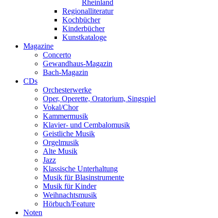
Rheinland
Regionalliteratur
Kochbücher
Kinderbücher
Kunstkataloge
Magazine
Concerto
Gewandhaus-Magazin
Bach-Magazin
CDs
Orchesterwerke
Oper, Operette, Oratorium, Singspiel
Vokal/Chor
Kammermusik
Klavier- und Cembalomusik
Geistliche Musik
Orgelmusik
Alte Musik
Jazz
Klassische Unterhaltung
Musik für Blasinstrumente
Musik für Kinder
Weihnachtsmusik
Hörbuch/Feature
Noten