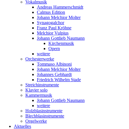
Vokalmusik
Andreas Hammerschmidt
Calmus Edition
Johann Melchior Molter
Synagogalchor
Franz Paul Kröhne
Melchior Vulpius
Johann Gottlieb Naumann
Kirchenmusik
Opern
weitere
Orchesterwerke
Tommaso Albinoni
Johann Melchior Molter
Johannes Gebhardt
Friedrich Wilhelm Stade
Streichinstrumente
Klavier solo
Kammermusik
Johann Gottlieb Naumann
weitere
Holzblasinstrumente
Blechblasinstrumente
Orgelwerke
Aktuelles